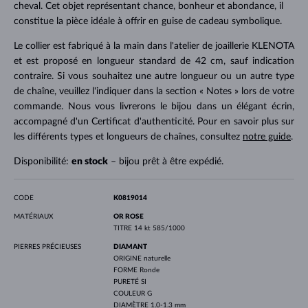
cheval. Cet objet représentant chance, bonheur et abondance, il
constitue la pièce idéale à offrir en guise de cadeau symbolique.
Le collier est fabriqué à la main dans l'atelier de joaillerie KLENOTA
et est proposé en longueur standard de 42 cm, sauf indication
contraire. Si vous souhaitez une autre longueur ou un autre type
de chaîne, veuillez l'indiquer dans la section « Notes » lors de votre
commande. Nous vous livrerons le bijou dans un élégant écrin,
accompagné d'un Certificat d'authenticité. Pour en savoir plus sur
les différents types et longueurs de chaînes, consultez
notre guide
.
Disponibilité:
en stock
– bijou prêt à être expédié.
CODE
K0819014
MATÉRIAUX
OR ROSE
TITRE
14 kt 585/1000
PIERRES PRÉCIEUSES
DIAMANT
ORIGINE
naturelle
FORME
Ronde
PURETÉ
SI
COULEUR
G
DIAMÈTRE
1.0-1.3 mm