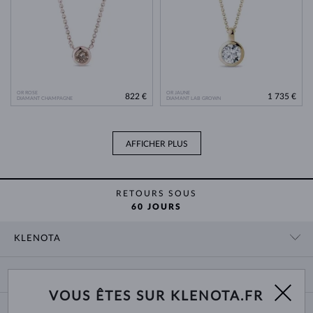
OR ROSE
OR JAUNE
822 €
1 735 €
DIAMANT CHAMPAGNE
DIAMANT LAB GROWN
AFFICHER PLUS
RETOURS SOUS
60 JOURS
KLENOTA
CONTACT
PANIER
SHOWROOM
VOUS ÊTES SUR KLENOTA.FR
LIVRAISON ET PAIEMENT
NOUS CONNAÎTRE
BIJOUX