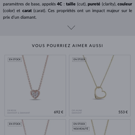
paramètres de base, appelés
4C
:
taille
(cut),
pureté
(clarity),
couleur
(color) et
carat
(carat). Ces propriétés ont un impact majeur sur le
prix d’un diamant.
VOUS POURRIEZ AIMER AUSSI
EN STOCK
EN STOCK
OR ROSE
OR JAUNE
692 €
553 €
DIAMANT & DIAMANT
DIAMANT
EN STOCK
EN STOCK
NOUVEAUTÉ