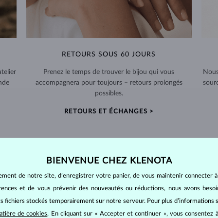
RETOURS SOUS 60 JOURS
telier
Prenez le temps de trouver le bijou qui vous
Nous
nde
accompagnera pour toujours – retours prolongés
sour
possibles.
RETOURS ET ÉCHANGES >
BIENVENUE CHEZ KLENOTA
ement de notre site, d’enregistrer votre panier, de vous maintenir connecter à
BIJOUX EN
DIAMANT
érences et de vous prévenir des nouveautés ou réductions, nous avons bes
mants
, on utilise les 4 paramètres de base, appelés
4C
:
taille
(cut),
p
its fichiers stockés temporairement sur notre serveur. Pour plus d’informations su
amant.
atière de cookies
. En cliquant sur « Accepter et continuer », vous consentez à