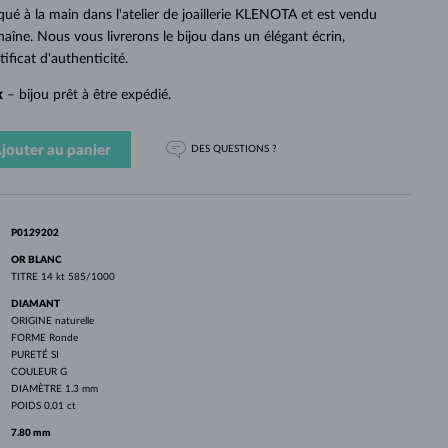
PERLES
OR BLANC
OR ROSE
OR BLANC
qué à la main dans l'atelier de joaillerie KLENOTA et est vendu
DÉCOUVRIR
DÉCOUVRIR
DÉCOUVRIR
DÉCOUVRIR
aîne. Nous vous livrerons le bijou dans un élégant écrin,
ficat d'authenticité.
DÉCOUVRIR
k
– bijou prêt à être expédié.
jouter au panier
DES QUESTIONS ?
P0129202
OR BLANC
TITRE
14 kt 585/1000
DIAMANT
ORIGINE
naturelle
FORME
Ronde
PURETÉ
SI
COULEUR
G
DIAMÈTRE
1.3 mm
POIDS
0.01 ct
7.80 mm