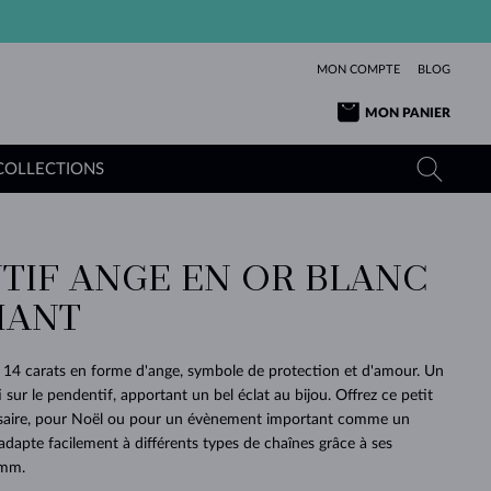
MON COMPTE
BLOG
MON PANIER
COLLECTIONS
TIF ANGE EN OR BLANC
OR JAUNE
TANZANITES
TOURMALINES
SAPHIRS
MANT
OR ROSE
TOPAZES
MOLDAVITES
ÉMERAUDES
L'AMOUR
TOURMALINES
MINÉRAUX
MOLDAVITES
 14 carats en forme d'ange, symbole de protection et d'amour. Un
PENDENTIFS
INTEMPORELS
AUTHENTIQUES
EXCEPTIONNELLES
BEAUTÉ
DE SES
PLUS
i sur le pendentif, apportant un bel éclat au bijou. Offrez ce petit
MOLDAVITES
PENDENTIFS EN PERLES
MINÉRAUX
saire, pour Noël ou pour un évènement important comme un
E
DÉCOUVRIR
BEAUTÉ
DES
POUR BÉBÉS
OR BLANC
MARIAGE
BELLES
RÊVES
PURE
adapte facilement à différents types de chaînes grâce à ses
 mm.
MARIAGE
OR JAUNE
OR JAUNE
DÉCOUVRIR
DÉCOUVRIR
DÉCOUVRIR
DÉCOUVRIR