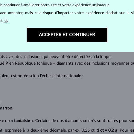
at brillant. La taille ronde dite
brillant
appartient aux tailles les plus
e continuer à améliorer notre site et votre expérience utilisateur.
a marquise, baguette, cœur, larme, ovale ou princesse (quadrilatère o
ans accepter, mais cela risque d’impacter votre expérience d’achat sur le s
lles
).
ant
ici
.
a quantité, la taille et la répartition des inclusions ou bien des imperfec
ACCEPTER ET CONTINUER
avec transparence absolue sans inclusions,
cluded) – diamants avec très petites inclusions,
 diamants avec petites inclusions,
nts avec des inclusions qui peuvent être détectées à la loupe,
qué
P
en République tchèque – diamants avec des inclusions moyennes ou p
uleur est notée selon l’échelle internationale :
;
;
marron.
y
» ou «
fantaisie
». Certains de nos diamants colorés sont traités pour sou
ant, exprimée à la deuxième décimale, par ex. 0,25 ct.
1 ct = 0,2 g
. Pour le