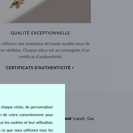
QUALITÉ EXCEPTIONNELLE
 utilisons des matériaux de haute qualité issus de
ces vérifiées. Chaque pièce est accompagnée d’un
certificat d’authenticité.
CERTIFICATS D’AUTHENTICITÉ >
 chaque visite, de personnaliser
oin de votre consentement pour
ureté
(clarity),
couleur
(color) et
carat
(carat). Ces
r les cookies et leur utilisation,
 ce que nous utilisions tous les