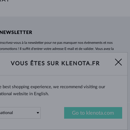
NEWSLETTER
Inscrivez-vous
à
la newsletter pour ne pas manquer nos événements et nos
promotions ! Il suffit d'entrer votre adresse E-mail et de valider. Vous avez la
possibilité de vous désabonner
à
tout moment. Nous attendons avec
impatience.
VOUS ÊTES SUR KLENOTA.FR
S'ABONNER
he best shopping experience, we recommend visiting our
Oui, je veux recevoir des
nouvelles intéressantes par e-mail.
ational website in English.
Go to klenota.com