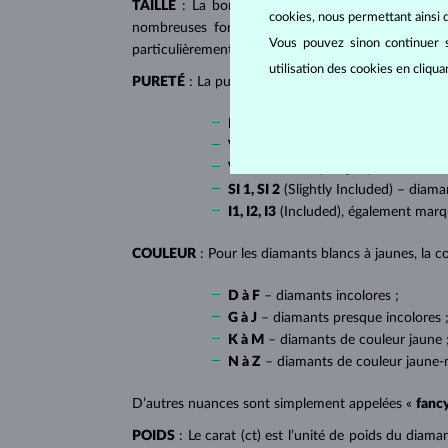
TAILLE
: La bonne taille donne au diamant son écl
cookies, nous permettant ainsi d
nombreuses formes dites fantaisies, telles que l
Vous pouvez sinon continuer s
particulièrement populaire sur
les bagues de fiançai
utilisation des cookies en cliqu
PURETÉ
: La pureté de diamant est déterminée par l
IF
(Internally Flawless) – diamants 
VVS 1, VVS 2
(Very Very Slightly In
VS 1, VS 2
(Very Slightly Included) –
SI 1, SI 2
(Slightly Included) – diama
I1, I2, I3
(Included), également mar
COULEUR
: Pour les diamants blancs à jaunes, la co
D à F
– diamants incolores ;
G à J
– diamants presque incolores 
K à M
– diamants de couleur jaune 
N à Z
– diamants de couleur jaune-
D’autres nuances sont simplement appelées «
fanc
POIDS
: Le carat (ct) est l’unité de poids du diam