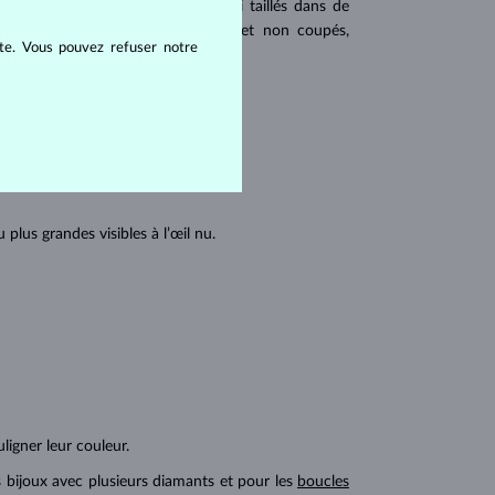
 populaires. Les diamants sont aussi taillés dans de
u triangulaire avec angles pointus et non coupés,
ite. Vous pouvez refuser notre
tions internes du diamant :
lus grandes visibles à l’œil nu.
ligner leur couleur.
s bijoux avec plusieurs diamants et pour les
boucles