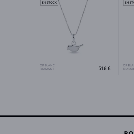
EN STOCK
EN S
OR BLANC
OR BLA
518 €
DIAMANT
DIAMA
BO