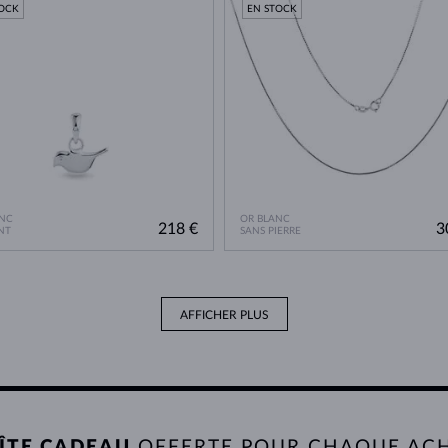
TOCK
EN STOCK
NC
OR BLANC
218 €
3
NT
SANS PIERRE
AFFICHER PLUS
ÎTE CADEAU
OFFERTE POUR CHAQUE AC