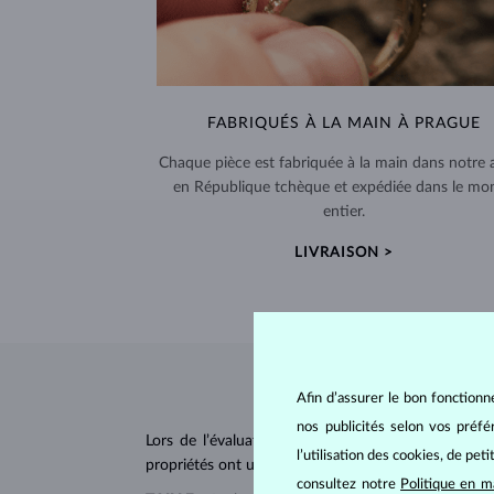
FABRIQUÉS À LA MAIN À PRAGUE
Chaque pièce est fabriquée à la main dans notre a
en République tchèque et expédiée dans le mo
entier.
LIVRAISON >
Afin d’assurer le bon fonctionn
nos publicités selon vos préf
Lors de l’évaluation et de la certification des
dia
l’utilisation des cookies, de pet
propriétés ont un impact majeur sur le prix d’un di
consultez notre
Politique en m