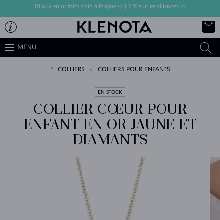
Bijoux en or faits main à Prague ->
|
7 % sur les alliances ->
MENU
COLLIERS
COLLIERS POUR ENFANTS
EN STOCK
COLLIER CŒUR POUR
ENFANT EN OR JAUNE ET
DIAMANTS