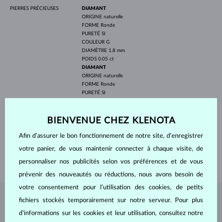
PIERRES PRÉCIEUSES
DIAMANT
ORIGINE
naturelle
FORME
Ronde
PURETÉ
SI
COULEUR
G
DIAMÈTRE
1.8 mm
POIDS
0.05 ct
DIAMANT
ORIGINE
naturelle
FORME
Ronde
PURETÉ
SI
COULEUR
G
DIAMÈTRE
1.4 mm
POIDS
0.012 ct
BIENVENUE CHEZ KLENOTA
LARGEUR
5.3 mm
Afin d’assurer le bon fonctionnement de notre site, d’enregistrer
LONGEUR
380.00 mm
votre panier, de vous maintenir connecter à chaque visite, de
POIDS
1.3 g
personnaliser nos publicités selon vos préférences et de vous
prévenir des nouveautés ou réductions, nous avons besoin de
votre consentement pour l’utilisation des cookies, de petits
fichiers stockés temporairement sur notre serveur. Pour plus
BIJOUX DE
L'ATELIER KLENOTA
d’informations sur les cookies et leur utilisation, consultez notre