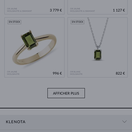
OR JAUNE
OR JAUNE
3 779 €
1 127 €
MOLDAVITE & DIAMANT
MOLDAVITE & DIAMANT
EN STOCK
EN STOCK
OR JAUNE
OR BLANC
996 €
822 €
MOLDAVITE
MOLDAVITE
AFFICHER PLUS
KLENOTA