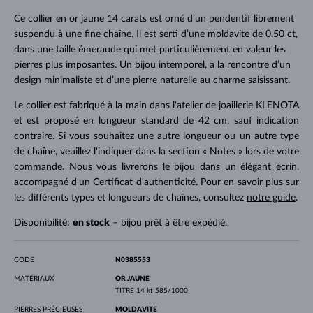
Ce collier en or jaune 14 carats est orné d’un pendentif librement
suspendu à une fine chaîne. Il est serti d’une moldavite de 0,50 ct,
dans une taille émeraude qui met particulièrement en valeur les
pierres plus imposantes. Un bijou intemporel, à la rencontre d’un
design minimaliste et d’une pierre naturelle au charme saisissant.
Le collier est fabriqué à la main dans l'atelier de joaillerie KLENOTA
et est proposé en longueur standard de 42 cm, sauf indication
contraire. Si vous souhaitez une autre longueur ou un autre type
de chaîne, veuillez l'indiquer dans la section « Notes » lors de votre
commande. Nous vous livrerons le bijou dans un élégant écrin,
accompagné d'un Certificat d'authenticité. Pour en savoir plus sur
les différents types et longueurs de chaînes, consultez
notre guide
.
Disponibilité:
en stock
– bijou prêt à être expédié.
CODE
N0385553
MATÉRIAUX
OR JAUNE
TITRE
14 kt 585/1000
PIERRES PRÉCIEUSES
MOLDAVITE