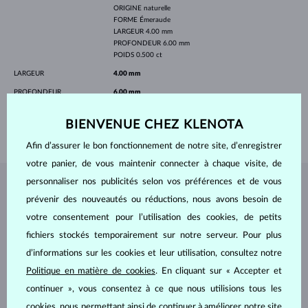
ORIGINE
naturelle
FORME
Émeraude
LARGEUR
4.00 mm
PROFONDEUR
6.00 mm
POIDS
0.500 ct
LARGEUR
4.00 mm
PROFONDEUR
6.00 mm
LONGEUR
420.00 mm
BIENVENUE CHEZ KLENOTA
POIDS
1.70 g
Afin d’assurer le bon fonctionnement de notre site, d’enregistrer
votre panier, de vous maintenir connecter à chaque visite, de
personnaliser nos publicités selon vos préférences et de vous
BIJOUX DE
L'ATELIER KLENOTA
prévenir des nouveautés ou réductions, nous avons besoin de
votre consentement pour l’utilisation des cookies, de petits
fichiers stockés temporairement sur notre serveur. Pour plus
d’informations sur les cookies et leur utilisation, consultez notre
Politique en matière de cookies
. En cliquant sur « Accepter et
continuer », vous consentez à ce que nous utilisions tous les
cookies, nous permettant ainsi de continuer à améliorer notre site