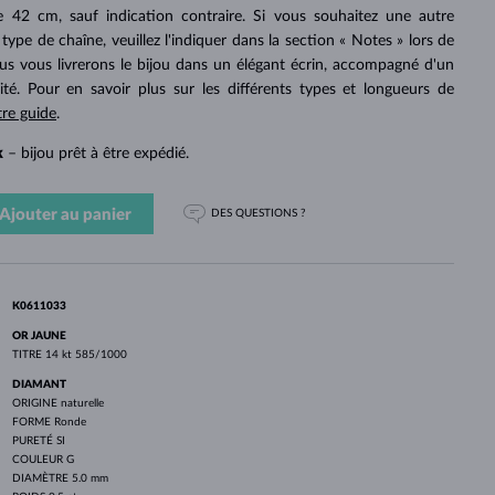
PERLES
OR BLANC
OR ROSE
OR BLANC
 42 cm, sauf indication contraire. Si vous souhaitez une autre
DÉCOUVRIR
DÉCOUVRIR
DÉCOUVRIR
DÉCOUVRIR
ype de chaîne, veuillez l'indiquer dans la section « Notes » lors de
 vous livrerons le bijou dans un élégant écrin, accompagné d'un
DÉCOUVRIR
cité. Pour en savoir plus sur les différents types et longueurs de
tre guide
.
k
– bijou prêt à être expédié.
Ajouter au panier
DES QUESTIONS ?
K0611033
OR JAUNE
TITRE
14 kt 585/1000
DIAMANT
ORIGINE
naturelle
FORME
Ronde
PURETÉ
SI
COULEUR
G
DIAMÈTRE
5.0 mm