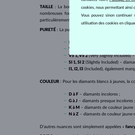
TAILLE
: La bonne taille donne au diamant son écl
cookies, nous permettant ainsi d
nombreuses formes dites fantaisies, telles que l
Vous pouvez sinon continuer s
particulièrement populaire sur
les bagues de fiançai
utilisation des cookies en cliqu
PURETÉ
: La pureté de diamant est déterminée par l
IF
(Internally Flawless) – diamants 
VVS 1, VVS 2
(Very Very Slightly In
VS 1, VS 2
(Very Slightly Included) –
SI 1, SI 2
(Slightly Included) – diama
I1, I2, I3
(Included), également mar
COULEUR
: Pour les diamants blancs à jaunes, la co
D à F
– diamants incolores ;
G à J
– diamants presque incolores 
K à M
– diamants de couleur jaune 
N à Z
– diamants de couleur jaune-
D’autres nuances sont simplement appelées «
fanc