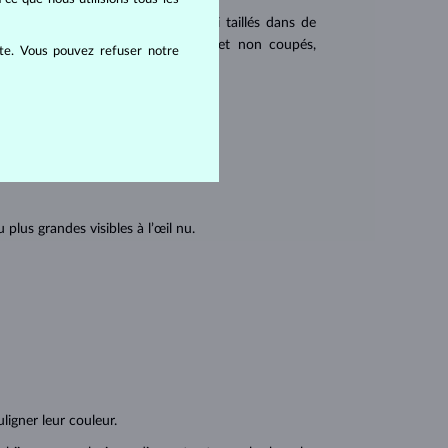
 populaires. Les diamants sont aussi taillés dans de
u triangulaire avec angles pointus et non coupés,
ite. Vous pouvez refuser notre
tions internes du diamant :
lus grandes visibles à l’œil nu.
ligner leur couleur.