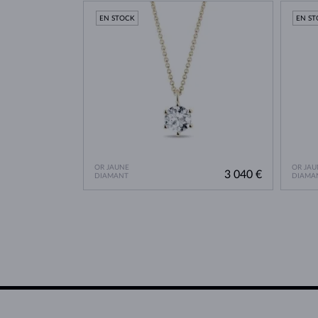
EN STOCK
EN S
OR JAUNE
OR JAU
3 040 €
DIAMANT
DIAMA