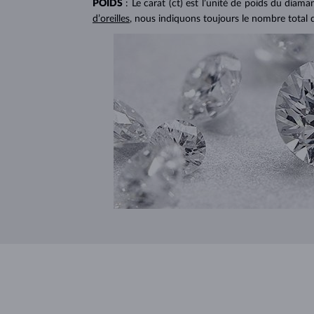
POIDS
: Le carat (ct) est l’unité de poids du diam
d’oreilles
, nous indiquons toujours le nombre total 