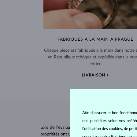
FABRIQUÉS À LA MAIN À PRAGUE
Chaque pièce est fabriquée à la main dans notre a
en République tchèque et expédiée dans le mo
entier.
LIVRAISON >
Afin d’assurer le bon fonctionn
nos publicités selon vos préf
Lors de l’évaluation et de la certification des
dia
l’utilisation des cookies, de pet
propriétés ont un impact majeur sur le prix d’un di
consultez notre
Politique en m