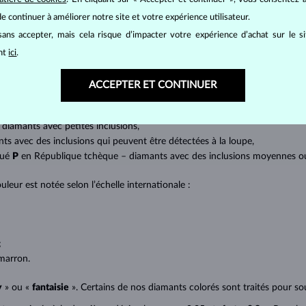
at brillant. La taille ronde dite
brillant
appartient aux tailles les plus
e continuer à améliorer notre site et votre expérience utilisateur.
a marquise, baguette, cœur, larme, ovale ou princesse (quadrilatère o
ans accepter, mais cela risque d’impacter votre expérience d’achat sur le s
lles
).
ant
ici
.
a quantité, la taille et la répartition des inclusions ou bien des imperfec
ACCEPTER ET CONTINUER
avec transparence absolue sans inclusions,
cluded) – diamants avec très petites inclusions,
 diamants avec petites inclusions,
nts avec des inclusions qui peuvent être détectées à la loupe,
qué
P
en République tchèque – diamants avec des inclusions moyennes ou p
uleur est notée selon l’échelle internationale :
;
;
marron.
y
» ou «
fantaisie
». Certains de nos diamants colorés sont traités pour sou