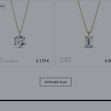
TOCK
NE
OR JAUNE
2 170 €
6 0
NT LAB GROWN
DIAMANT
AFFICHER PLUS