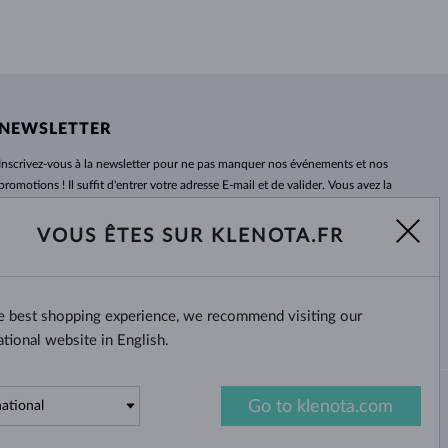
NEWSLETTER
Inscrivez-vous
à
la newsletter pour ne pas manquer nos événements et nos
promotions ! Il suffit d'entrer votre adresse E-mail et de valider. Vous avez la
possibilité de vous désabonner
à
tout moment. Nous attendons avec
impatience.
VOUS ÊTES SUR KLENOTA.FR
S'ABONNER
he best shopping experience, we recommend visiting our
Oui, je veux recevoir des
nouvelles intéressantes par e-mail.
ational website in English.
Go to klenota.com