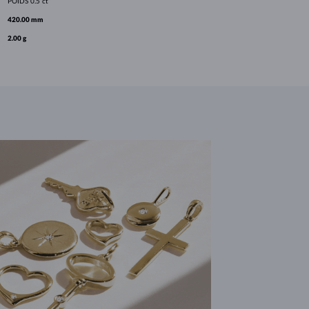
POIDS
0.5 ct
420.00 mm
2.00 g