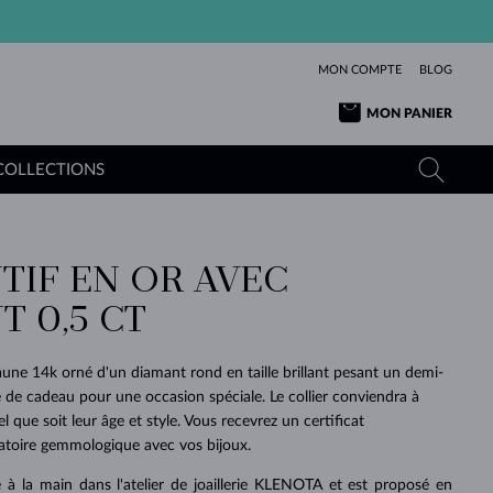
MON COMPTE
BLOG
MON PANIER
COLLECTIONS
TIF EN OR AVEC
OR JAUNE
TANZANITES
TOURMALINES
SAPHIRS
 0,5 CT
OR ROSE
TOPAZES
MOLDAVITES
ÉMERAUDES
L'AMOUR
TOURMALINES
MINÉRAUX
MOLDAVITES
jaune 14k orné d'un diamant rond en taille brillant pesant un demi-
PENDENTIFS
INTEMPORELS
AUTHENTIQUES
EXCEPTIONNELLES
BEAUTÉ
DE SES
PLUS
 de cadeau pour une occasion spéciale. Le collier conviendra à
MOLDAVITES
PENDENTIFS EN PERLES
MINÉRAUX
 que soit leur âge et style. Vous recevrez un certificat
E
DÉCOUVRIR
BEAUTÉ
DES
POUR BÉBÉS
OR BLANC
MARIAGE
BELLES
RÊVES
PURE
ratoire gemmologique avec vos bijoux.
MARIAGE
OR JAUNE
OR JAUNE
DÉCOUVRIR
DÉCOUVRIR
DÉCOUVRIR
DÉCOUVRIR
ué à la main dans l'atelier de joaillerie KLENOTA et est proposé en