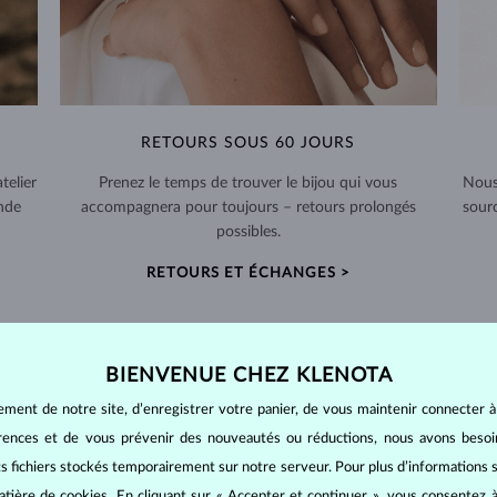
RETOURS SOUS 60 JOURS
telier
Prenez le temps de trouver le bijou qui vous
Nous
nde
accompagnera pour toujours – retours prolongés
sour
possibles.
RETOURS ET ÉCHANGES >
BIENVENUE CHEZ KLENOTA
ement de notre site, d’enregistrer votre panier, de vous maintenir connecter à
BIJOUX EN
DIAMANT
érences et de vous prévenir des nouveautés ou réductions, nous avons bes
mants
, on utilise les 4 paramètres de base, appelés
4C
:
taille
(cut),
p
its fichiers stockés temporairement sur notre serveur. Pour plus d’informations su
amant.
atière de cookies
. En cliquant sur « Accepter et continuer », vous consentez à