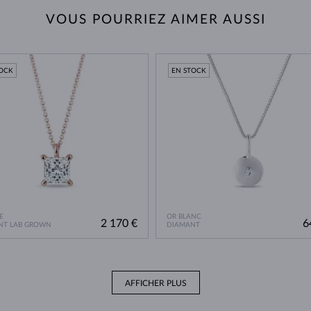
VOUS POURRIEZ AIMER AUSSI
TOCK
EN STOCK
E
OR BLANC
2 170 €
6
NT LAB GROWN
DIAMANT
AFFICHER PLUS