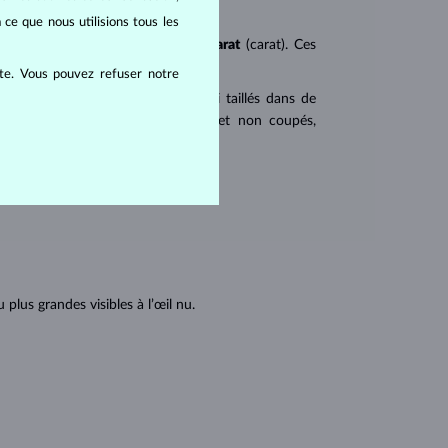
 ce que nous utilisions tous les
ureté
(clarity),
couleur
(color) et
carat
(carat). Ces
ite. Vous pouvez refuser notre
 populaires. Les diamants sont aussi taillés dans de
u triangulaire avec angles pointus et non coupés,
tions internes du diamant :
lus grandes visibles à l’œil nu.