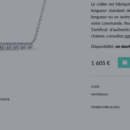
POUR FEMMES EN OR JAUNE
DESIGN HALO
ENSEMBLES ORIGINAUX
AMÉTHYSTES
SOLITAIRES
PIERRES PRÉCIEUSES
PERLES D´EAU DOUCE
SERTISSAGE CLOS
POUR LA MAMAN
OR BLANC
MORGANITES
TOPAZES
RUBIS
IDÉES CADEAUX
Le collier est fabriq
longueur standard de
POUR FEMMES EN OR ROSE
OR JAUNE
COLLIERS MAGNÉTIQUES
OR ROSE
longueur ou un autre t
OR ROSE
PERSONNALISABLES
votre commande. Nous
Certificat d'authenti
LETNÍ VRSTVENÍ
chaînes, consultez
no
Disponibilité:
en stoc
1 605 €
CODE
MATÉRIAUX
'IMAGE
PIERRES PRÉCIEUSES