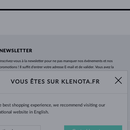
NEWSLETTER
Inscrivez-vous
à
la newsletter pour ne pas manquer nos événements et nos
promotions ! Il suffit d'entrer votre adresse E-mail et de valider. Vous avez la
possibilité de vous désabonner
à
tout moment. Nous attendons avec
impatience.
VOUS ÊTES SUR KLENOTA.FR
S'ABONNER
he best shopping experience, we recommend visiting our
Oui, je veux recevoir des
nouvelles intéressantes par e-mail.
ational website in English.