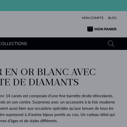
MON COMPTE
BLOG
MON PANIER
COLLECTIONS
R EN OR BLANC AVEC
OR JAUNE
TANZANITES
TOURMALINES
SAPHIRS
TE DE DIAMANTS
OR ROSE
TOPAZES
MOLDAVITES
ÉMERAUDES
L'AMOUR
TOURMALINES
MINÉRAUX
MOLDAVITES
anc 14 carats est composée d'une fine barrette droite étincelante,
PENDENTIFS
INTEMPORELS
AUTHENTIQUES
EXCEPTIONNELLES
BEAUTÉ
DE SES
PLUS
ds en son centre. Surprenez avec un accessoire à la fois moderne
MOLDAVITES
PENDENTIFS EN PERLES
MINÉRAUX
vient aussi bien aux occasions spéciales qu'aux tenues de tous les
E
DÉCOUVRIR
BEAUTÉ
DES
POUR BÉBÉS
OR BLANC
MARIAGE
BELLES
RÊVES
PURE
 être superposé à d'autres bijoux portés au cou. Un cadeau idéal qui
es d'âges et de styles différents.
MARIAGE
OR JAUNE
OR JAUNE
DÉCOUVRIR
DÉCOUVRIR
DÉCOUVRIR
DÉCOUVRIR