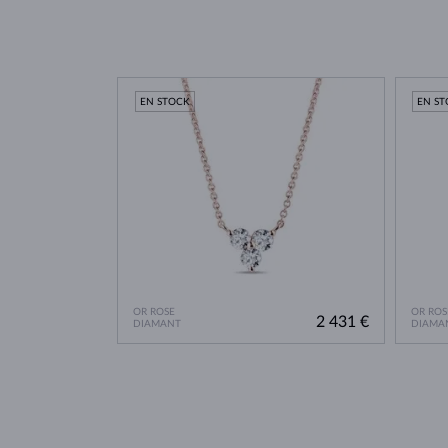
EN STOCK
EN S
OR ROSE
OR ROS
2 431 €
DIAMANT
DIAMA