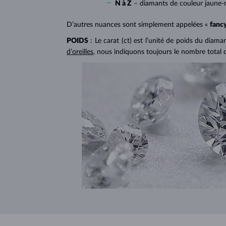
N à Z
– diamants de couleur jaune-
D’autres nuances sont simplement appelées «
fanc
POIDS
: Le carat (ct) est l’unité de poids du diam
d’oreilles
, nous indiquons toujours le nombre total 