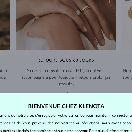
RETOURS SOUS 60 JOURS
telier
Prenez le temps de trouver le bijou qui vous
Nous
nde
accompagnera pour toujours – retours prolongés
sour
possibles.
RETOURS ET ÉCHANGES >
BIENVENUE CHEZ KLENOTA
ement de notre site, d’enregistrer votre panier, de vous maintenir connecter à
érences et de vous prévenir des nouveautés ou réductions, nous avons bes
its fichiers stockés temporairement sur notre serveur. Pour plus d’informations su