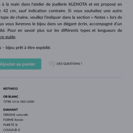
PERLES
OR BLANC
OR ROSE
OR BLANC
ué à la main dans l'atelier de joaillerie KLENOTA et est proposé en
DÉCOUVRIR
DÉCOUVRIR
DÉCOUVRIR
DÉCOUVRIR
 42 cm, sauf indication contraire. Si vous souhaitez une autre
ype de chaîne, veuillez l'indiquer dans la section « Notes » lors de
DÉCOUVRIR
 vous livrerons le bijou dans un élégant écrin, accompagné d'un
cité. Pour en savoir plus sur les différents types et longueurs de
tre guide
.
k
– bijou prêt à être expédié.
Ajouter au panier
DES QUESTIONS ?
K0754012
OR BLANC
TITRE
14 kt 585/1000
DIAMANT
ORIGINE
naturelle
FORME
Ronde
PURETÉ
SI
COULEUR
G