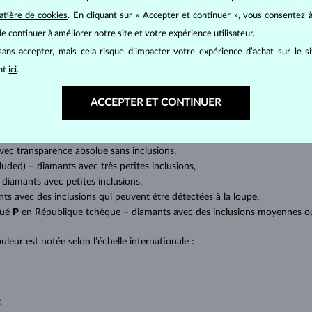
BIJOUX EN
DIAMANT
atière de cookies
. En cliquant sur « Accepter et continuer », vous consentez à
mants
, on utilise les 4 paramètres de base, appelés
4C
:
taille
(cut),
p
e continuer à améliorer notre site et votre expérience utilisateur.
amant.
ans accepter, mais cela risque d’impacter votre expérience d’achat sur le s
at brillant. La taille ronde dite
brillant
appartient aux tailles les plus
ant
ici
.
a marquise, baguette, cœur, larme, ovale ou princesse (quadrilatère o
lles
).
ACCEPTER ET CONTINUER
a quantité, la taille et la répartition des inclusions ou bien des imperfec
avec transparence absolue sans inclusions,
cluded) – diamants avec très petites inclusions,
 diamants avec petites inclusions,
nts avec des inclusions qui peuvent être détectées à la loupe,
qué
P
en République tchèque – diamants avec des inclusions moyennes ou p
uleur est notée selon l’échelle internationale :
;
;