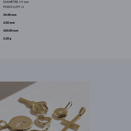
DIAMÈTRE
1.9 mm
POIDS
0.297 ct
24.40 mm
2.00 mm
420.00 mm
2.20 g