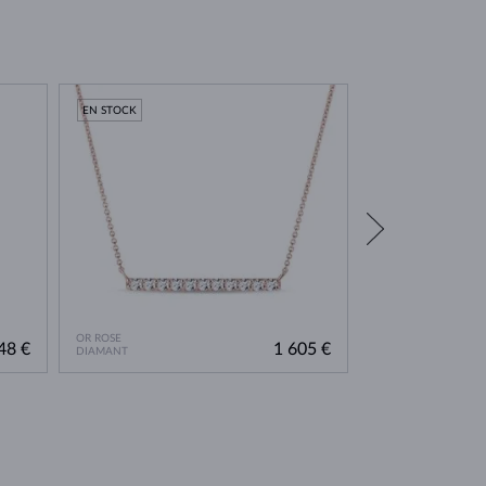
EN STOCK
EN STOCK
OR ROSE
OR JAUNE
48 €
1 605 €
DIAMANT
DIAMANT VERT