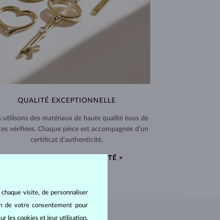
QUALITÉ EXCEPTIONNELLE
 utilisons des matériaux de haute qualité issus de
ces vérifiées. Chaque pièce est accompagnée d’un
certificat d’authenticité.
CERTIFICATS D’AUTHENTICITÉ >
 chaque visite, de personnaliser
oin de votre consentement pour
r les cookies et leur utilisation,