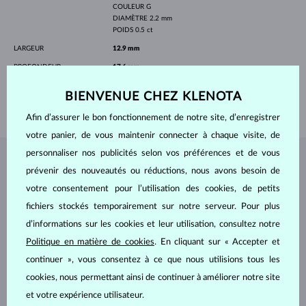
COULEUR
G
DIAMÈTRE
2.2 mm
POIDS
0.5 ct
LARGEUR
12.9 mm
PROFONDEUR
17.6 mm
LONGEUR
420.00 mm
BIENVENUE CHEZ KLENOTA
POIDS
2.10 g
Afin d’assurer le bon fonctionnement de notre site, d’enregistrer
votre panier, de vous maintenir connecter à chaque visite, de
personnaliser nos publicités selon vos préférences et de vous
BIJOUX DE
L'ATELIER KLENOTA
prévenir des nouveautés ou réductions, nous avons besoin de
votre consentement pour l’utilisation des cookies, de petits
fichiers stockés temporairement sur notre serveur. Pour plus
d’informations sur les cookies et leur utilisation, consultez notre
Politique en matière de cookies
. En cliquant sur « Accepter et
continuer », vous consentez à ce que nous utilisions tous les
cookies, nous permettant ainsi de continuer à améliorer notre site
et votre expérience utilisateur.