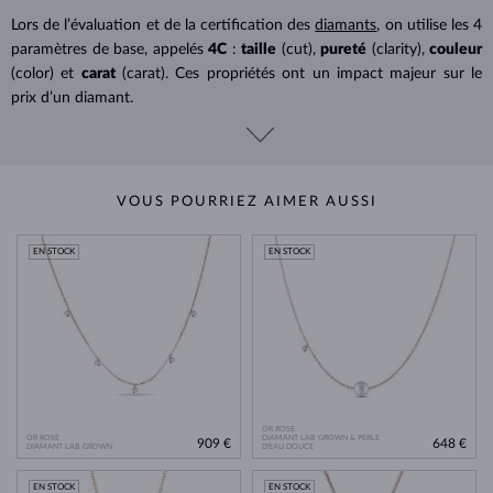
Lors de l’évaluation et de la certification des
diamants
, on utilise les 4
paramètres de base, appelés
4C
:
taille
(cut),
pureté
(clarity),
couleur
(color) et
carat
(carat). Ces propriétés ont un impact majeur sur le
prix d’un diamant.
VOUS POURRIEZ AIMER AUSSI
EN STOCK
EN STOCK
OR ROSE
OR ROSE
DIAMANT LAB GROWN & PERLE
909 €
648 €
DIAMANT LAB GROWN
D'EAU DOUCE
EN STOCK
EN STOCK