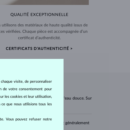
QUALITÉ EXCEPTIONNELLE
 utilisons des matériaux de haute qualité issus de
ces vérifiées. Chaque pièce est accompagnée d’un
certificat d’authenticité.
CERTIFICATS D’AUTHENTICITÉ >
 chaque visite, de personnaliser
oin de votre consentement pour
r les cookies et leur utilisation,
les de mollusques bivalves marins et d'eau douce. Sur
 ce que nous utilisions tous les
ite. Vous pouvez refuser notre
rmes (
ronde, ovale, baroque
), et sont généralement