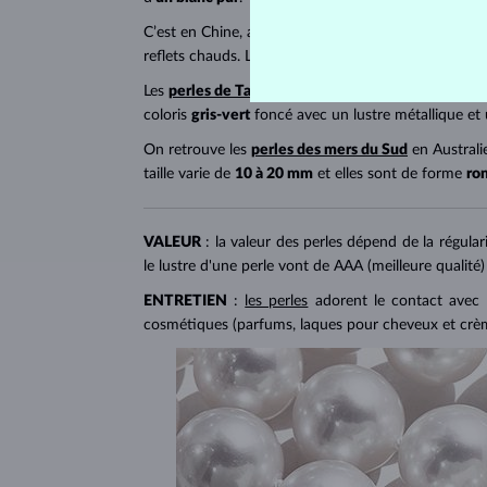
C’est en Chine, au Vietnam et au Japon qu’on retro
reflets chauds. Leur forme est
ronde
.
Les
perles de Tahiti
proviennent quant à elles de Pol
coloris
gris-vert
foncé avec un lustre métallique et
On retrouve les
perles des mers du Sud
en Australi
taille varie de
10 à 20 mm
et elles sont de forme
ro
VALEUR
: la valeur des perles dépend de la régular
le lustre d'une perle vont de AAA (meilleure qualité)
ENTRETIEN
:
les perles
adorent le contact avec l
cosmétiques (parfums, laques pour cheveux et crèmes