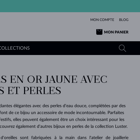
MON COMPTE
BLOG
MON PANIER
COLLECTIONS
S EN OR JAUNE AVEC
OR JAUNE
TANZANITES
TOURMALINES
SAPHIRS
S ET PERLES
OR ROSE
TOPAZES
MOLDAVITES
ÉMERAUDES
L'AMOUR
TOURMALINES
MINÉRAUX
MOLDAVITES
ndantes élégantes avec des perles d'eau douce, complétées par des
PENDENTIFS
INTEMPORELS
AUTHENTIQUES
EXCEPTIONNELLES
BEAUTÉ
DE SES
PLUS
i font de ce bijou un accessoire de mode incontournable. Parfaites
MOLDAVITES
PENDENTIFS EN PERLES
MINÉRAUX
estifs, elles peuvent également être un choix intéressant pour les
E
DÉCOUVRIR
BEAUTÉ
DES
POUR BÉBÉS
OR BLANC
MARIAGE
BELLES
RÊVES
PURE
ouvrez également d'autres bijoux en perles de la collection Luster.
MARIAGE
OR JAUNE
OR JAUNE
DÉCOUVRIR
DÉCOUVRIR
DÉCOUVRIR
DÉCOUVRIR
'oreilles sont fabriquées à la main dans l'atelier de joaillerie