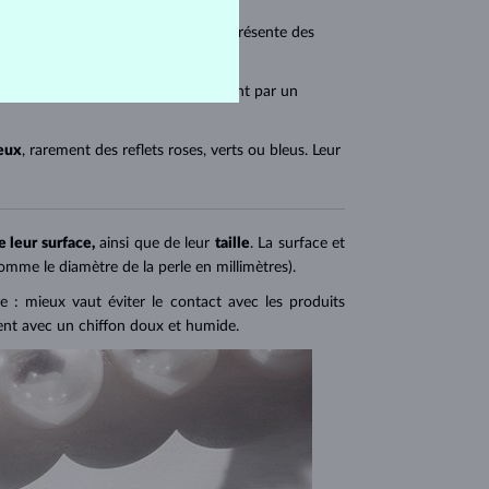
'eau, et leur teinte d’un
blanc pur
présente des
tre. Les perles de Tahiti se distinguent par un
leux
, rarement des reflets roses, verts ou bleus. Leur
e leur surface,
ainsi que de leur
taille
. La surface et
comme le diamètre de la perle en millimètres).
e : mieux vaut éviter le contact avec les produits
ient avec un chiffon doux et humide.