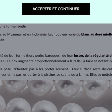
uve les
perles Akoya
. Leur taille atteint
5 à 9 mm
selon la température de l
ACCEPTER ET CONTINUER
ynésie française, où elles sont cultivées par une espèce particulière d'huî
 une forme
ronde
.
e, au Myanmar et en Indonésie. Leur couleur varie
du blanc au doré miel
nde
.
ité de leur forme (hors perles baroques), de leur
lustre, de la régularité d
 à B. Le prix augmente proportionnellement à la taille (la taille se notant 
a peau. N’hésitez pas à les porter souvent ! Leur surface reste délicat
), et ne pas les porter à la piscine, au sauna ou à la mer. Elles se netto