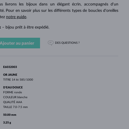
PERLES
OR BLANC
OR ROSE
OR BLANC
 livrons les bijoux dans un élégant écrin, accompagnés d'un
DÉCOUVRIR
DÉCOUVRIR
DÉCOUVRIR
DÉCOUVRIR
ité. Pour en savoir plus sur les différents types de boucles d'oreilles
ltez
notre guide
.
DÉCOUVRIR
k
– bijou prêt à être expédié.
Ajouter au panier
DES QUESTIONS ?
E6032003
OR JAUNE
TITRE
14 kt 585/1000
D'EAU DOUCE
FORME
ronde
COULEUR
blanche
QUALITÉ
AAA
TAILLE
7.0-7.5 mm
50.00 mm
3.25 g