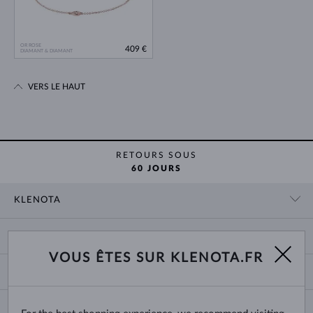
OR ROSE
409 €
DIAMANT & DIAMANT
VERS LE HAUT
RETOURS SOUS
60 JOURS
KLENOTA
CONTACT
PANIER
SHOWROOM
VOUS ÊTES SUR KLENOTA.FR
LIVRAISON ET PAIEMENT
NOUS CONNAÎTRE
BIJOUX
RETOURS ET ÉCHANGES
PRESSE
TAILLES DES BAGUES
GARANTIE
BLOG
CHANGE COUNTRY