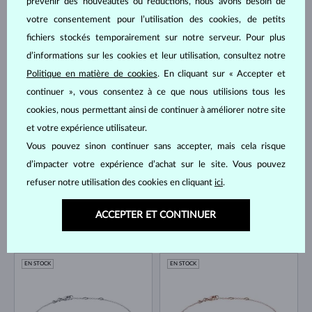
prévenir des nouveautés ou réductions, nous avons besoin de
votre consentement pour l’utilisation des cookies, de petits
fichiers stockés temporairement sur notre serveur. Pour plus
d’informations sur les cookies et leur utilisation, consultez notre
Politique en matière de cookies
. En cliquant sur « Accepter et
OR ROSE
OR ROSE
409 €
535 €
continuer », vous consentez à ce que nous utilisions tous les
DIAMANT
TOURMALINE ROSE
cookies, nous permettant ainsi de continuer à améliorer notre site
EN STOCK
EN STOCK
et votre expérience utilisateur.
Vous pouvez sinon continuer sans accepter, mais cela risque
d’impacter votre expérience d’achat sur le site. Vous pouvez
refuser notre utilisation des cookies en cliquant
ici
.
ACCEPTER ET CONTINUER
OR BLANC
OR JAUNE
492 €
409 €
TOPAZE
DIAMANT & DIAMANT
EN STOCK
EN STOCK