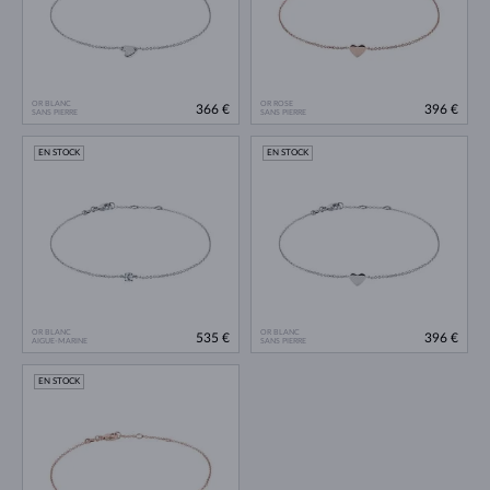
OR BLANC
OR ROSE
366 €
396 €
SANS PIERRE
SANS PIERRE
EN STOCK
EN STOCK
OR BLANC
OR BLANC
535 €
396 €
AIGUE-MARINE
SANS PIERRE
EN STOCK