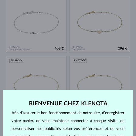
OR BLANC
OR JAUNE
409 €
396 €
DIAMANT & DIAMANT
SANS PIERRE
EN STOCK
EN STOCK
BIENVENUE CHEZ KLENOTA
OR JAUNE
OR JAUNE
409 €
366 €
Afin d’assurer le bon fonctionnement de notre site, d’enregistrer
DIAMANT
SANS PIERRE
votre panier, de vous maintenir connecter à chaque visite, de
EN STOCK
EN STOCK
personnaliser nos publicités selon vos préférences et de vous