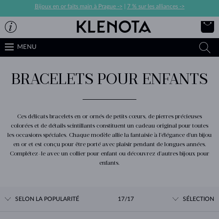
Bijoux en or faits main à Prague ->
|
7 % sur les alliances ->
MENU
BRACELETS POUR ENFANTS
Ces délicats bracelets en or ornés de petits cœurs, de pierres précieuses
colorées et de détails scintillants constituent un cadeau original pour toutes
les occasions spéciales. Chaque modèle allie la fantaisie à l'élégance d'un bijou
en or et est conçu pour être porté avec plaisir pendant de longues années.
Complétez-le avec un collier pour enfant ou découvrez d'autres bijoux pour
enfants.
SELON LA POPULARITÉ
17/17
SÉLECTION