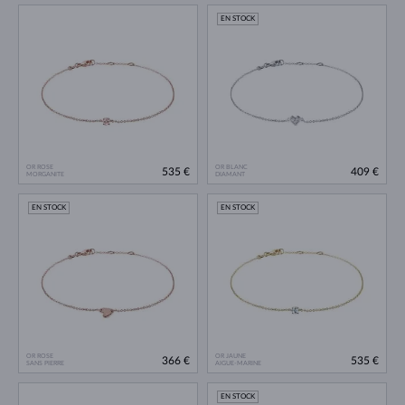
EN STOCK
OR ROSE
OR BLANC
535 €
409 €
MORGANITE
DIAMANT
EN STOCK
EN STOCK
OR ROSE
OR JAUNE
366 €
535 €
SANS PIERRE
AIGUE-MARINE
EN STOCK