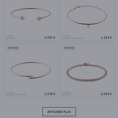
OR ROSE
OR ROSE
2 257 €
1 214 €
DIAMANT
DIAMANT LAB GROWN
EN STOCK
EN STOCK
OR ROSE
OR ROSE
2 170 €
6 953 €
DIAMANT & DIAMANT
DIAMANT
AFFICHER PLUS