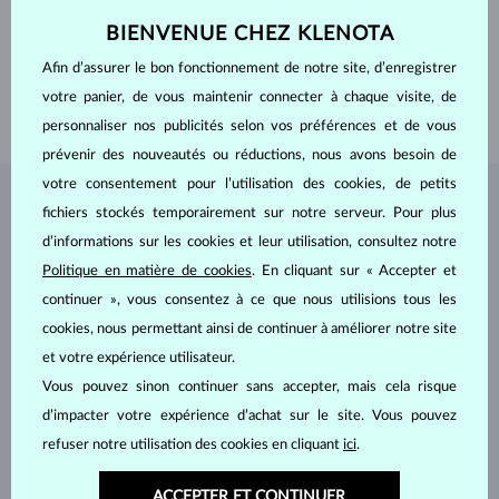
COULEUR
E-F
BIENVENUE CHEZ KLENOTA
DIAMÈTRE
2.10 mm
POIDS
2.600 ct
Afin d’assurer le bon fonctionnement de notre site, d’enregistrer
LONGEUR
170.00 mm
votre panier, de vous maintenir connecter à chaque visite, de
POIDS
2.70 g
personnaliser nos publicités selon vos préférences et de vous
prévenir des nouveautés ou réductions, nous avons besoin de
votre consentement pour l’utilisation des cookies, de petits
BIJOUX DE
L'ATELIER KLENOTA
fichiers stockés temporairement sur notre serveur. Pour plus
d’informations sur les cookies et leur utilisation, consultez notre
Politique en matière de cookies
. En cliquant sur « Accepter et
continuer », vous consentez à ce que nous utilisions tous les
cookies, nous permettant ainsi de continuer à améliorer notre site
et votre expérience utilisateur.
Vous pouvez sinon continuer sans accepter, mais cela risque
d’impacter votre expérience d’achat sur le site. Vous pouvez
refuser notre utilisation des cookies en cliquant
ici
.
ACCEPTER ET CONTINUER