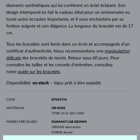
diamants synthétiques qui lui confèrent un éclat éclatant. Son
design intemporel en fait le cadeau idéal pour un anniversaire ou
toute autre occasion importante, et il vous enchantera par sa
finition soignée et son élégance. La longueur du bracelet est de 17
cm.
Tous les bracelets sont livrés dans un écrin et accompagnés d'un
certificat d'authenticité. Nous recommandons une
manipulation
délicate
des bracelets de tennis. Retour sous 60 jours. Pour
connaître les tailles et les conseils d'entretien, consultez
notre
guide sur les bracelets
.
Disponibilité:
en stock
– bijou prêt à être expédié.
CODE
B7034754
MATÉRIAUX
OR ROSE
TITRE
14 kt 585/1000
PIERRES PRÉCIEUSES
DIAMANT LAB GROWN
ORIGINE
laboratoire
FORME
Ronde
PURETÉ
VS1