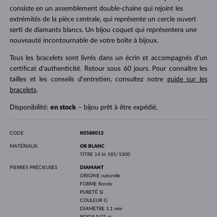
consiste en un assemblement double-chaîne qui rejoint les
extrémités de la pièce centrale, qui représente un cercle ouvert
serti de diamants blancs. Un bijou coquet qui représentera une
nouveauté incontournable de votre boîte à bijoux.
Tous les bracelets sont livrés dans un écrin et accompagnés d'un
certificat d'authenticité. Retour sous 60 jours. Pour connaître les
tailles et les conseils d'entretien, consultez notre
guide sur les
bracelets
.
Disponibilité:
en stock
– bijou prêt à être expédié.
CODE
K0588012
MATÉRIAUX
OR BLANC
TITRE
14 kt 585/1000
PIERRES PRÉCIEUSES
DIAMANT
ORIGINE
naturelle
FORME
Ronde
PURETÉ
SI
COULEUR
G
DIAMÈTRE
1.1 mm
POIDS
0.07 ct