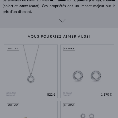
paramètres de base, appelés
4C
:
taille
(cut),
pureté
(clarity),
couleur
(color) et
carat
(carat). Ces propriétés ont un impact majeur sur le
prix d’un diamant.
VOUS POURRIEZ AIMER AUSSI
EN STOCK
EN STOCK
OR BLANC
OR BLANC
822 €
1 170 €
DIAMANT
DIAMANT
EN STOCK
EN STOCK