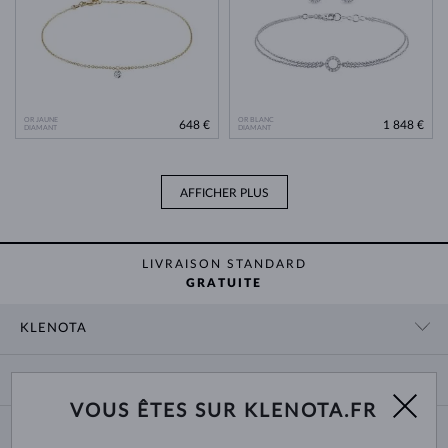
OR JAUNE
OR BLANC
648 €
1 848 €
DIAMANT
DIAMANT
AFFICHER PLUS
LIVRAISON STANDARD
GRATUITE
KLENOTA
CONTACT
PANIER
SHOWROOM
VOUS ÊTES SUR KLENOTA.FR
LIVRAISON ET PAIEMENT
NOUS CONNAÎTRE
BIJOUX
RETOURS ET ÉCHANGES
PRESSE