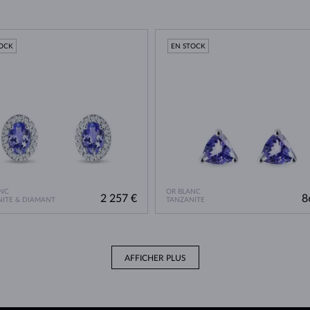
TOCK
EN STOCK
NC
OR BLANC
2 257 €
8
ITE & DIAMANT
TANZANITE
AFFICHER PLUS