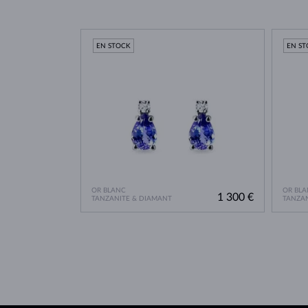
EN STOCK
EN S
OR BLANC
OR BLA
1 300 €
TANZANITE & DIAMANT
TANZAN