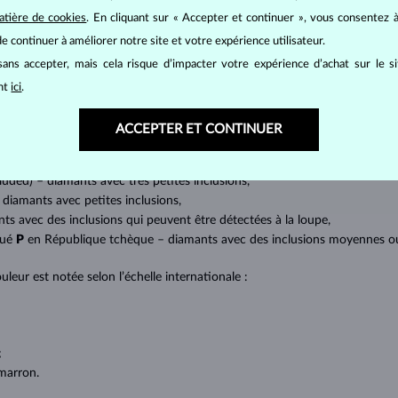
mants
, on utilise les 4 paramètres de base, appelés
4C
:
taille
(cut),
p
atière de cookies
. En cliquant sur « Accepter et continuer », vous consentez à
amant.
e continuer à améliorer notre site et votre expérience utilisateur.
at brillant. La taille ronde dite
brillant
appartient aux tailles les plus
ans accepter, mais cela risque d’impacter votre expérience d’achat sur le s
a marquise, baguette, cœur, larme, ovale ou princesse (quadrilatère o
ant
ici
.
lles
).
a quantité, la taille et la répartition des inclusions ou bien des imperfec
ACCEPTER ET CONTINUER
avec transparence absolue sans inclusions,
cluded) – diamants avec très petites inclusions,
 diamants avec petites inclusions,
nts avec des inclusions qui peuvent être détectées à la loupe,
qué
P
en République tchèque – diamants avec des inclusions moyennes ou p
uleur est notée selon l’échelle internationale :
;
;
marron.