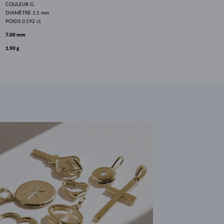
COULEUR
G
DIAMÈTRE
1.1 mm
POIDS
0.192 ct
7.00 mm
1.90 g