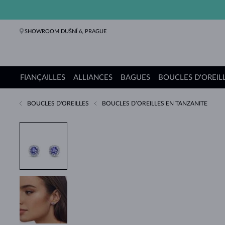
SHOWROOM DUŠNÍ 6, PRAGUE
FIANÇAILLES
ALLIANCES
BAGUES
BOUCLES D'OREIL
BOUCLES D'OREILLES
BOUCLES D’OREILLES EN TANZANITE
Bagues de fiançailles
Alliances de mariage
Bagues
Boucles d'oreilles
Colliers
Bracelets
Perles
Bijoux
Cadeaux
Collections KLENOTA