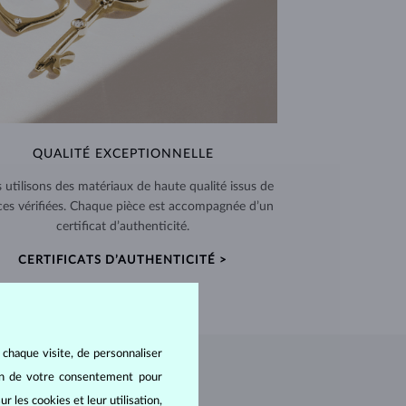
QUALITÉ EXCEPTIONNELLE
 utilisons des matériaux de haute qualité issus de
ces vérifiées. Chaque pièce est accompagnée d’un
certificat d’authenticité.
CERTIFICATS D’AUTHENTICITÉ >
 chaque visite, de personnaliser
oin de votre consentement pour
r les cookies et leur utilisation,