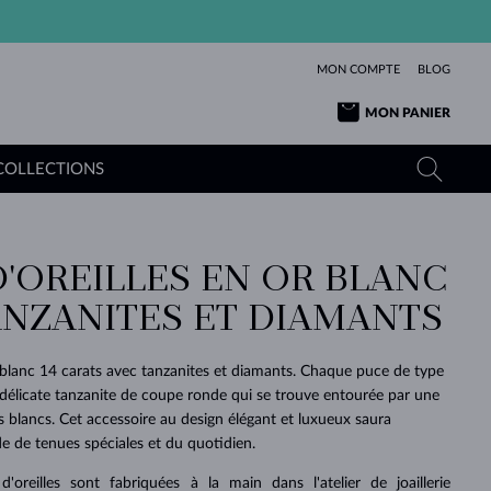
MON COMPTE
BLOG
MON PANIER
COLLECTIONS
D'OREILLES EN OR BLANC
OR JAUNE
TANZANITES
TOURMALINES
SAPHIRS
ANZANITES ET DIAMANTS
OR ROSE
TOPAZES
MOLDAVITES
ÉMERAUDES
L'AMOUR
TOURMALINES
MINÉRAUX
MOLDAVITES
r blanc 14 carats avec tanzanites et diamants. Chaque puce de type
PENDENTIFS
INTEMPORELS
AUTHENTIQUES
EXCEPTIONNELLES
BEAUTÉ
DE SES
PLUS
délicate tanzanite de coupe ronde qui se trouve entourée par une
MOLDAVITES
PENDENTIFS EN PERLES
MINÉRAUX
blancs. Cet accessoire au design élégant et luxueux saura
E
DÉCOUVRIR
BEAUTÉ
DES
POUR BÉBÉS
OR BLANC
MARIAGE
BELLES
RÊVES
PURE
e de tenues spéciales et du quotidien.
MARIAGE
OR JAUNE
OR JAUNE
DÉCOUVRIR
DÉCOUVRIR
DÉCOUVRIR
DÉCOUVRIR
'oreilles sont fabriquées à la main dans l'atelier de joaillerie