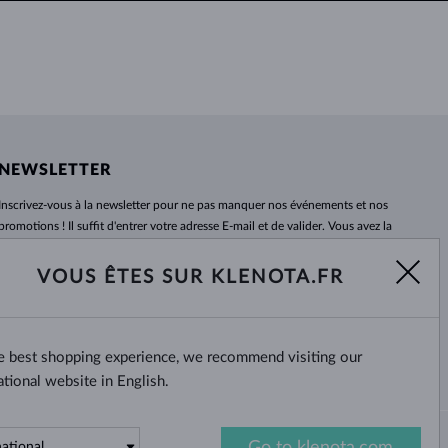
NEWSLETTER
Inscrivez-vous
à
la newsletter pour ne pas manquer nos événements et nos
promotions ! Il suffit d'entrer votre adresse E-mail et de valider. Vous avez la
possibilité de vous désabonner
à
tout moment. Nous attendons avec
impatience.
VOUS ÊTES SUR KLENOTA.FR
S'ABONNER
he best shopping experience, we recommend visiting our
Oui, je veux recevoir des
nouvelles intéressantes par e-mail.
ational website in English.
Go to klenota.com