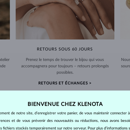
RETOURS SOUS 60 JOURS
telier
Prenez le temps de trouver le bijou qui vous
Nous
nde
accompagnera pour toujours – retours prolongés
sour
possibles.
RETOURS ET ÉCHANGES >
BIENVENUE CHEZ KLENOTA
ement de notre site, d’enregistrer votre panier, de vous maintenir connecter à
érences et de vous prévenir des nouveautés ou réductions, nous avons bes
BIJOUX EN
DIAMANT
its fichiers stockés temporairement sur notre serveur. Pour plus d’informations su