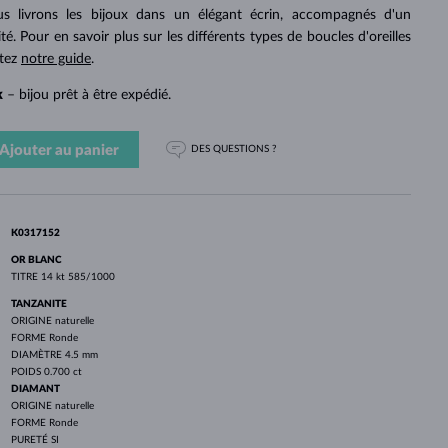
PERLES
OR BLANC
OR ROSE
OR BLANC
 livrons les bijoux dans un élégant écrin, accompagnés d'un
DÉCOUVRIR
DÉCOUVRIR
DÉCOUVRIR
DÉCOUVRIR
ité. Pour en savoir plus sur les différents types de boucles d'oreilles
ltez
notre guide
.
DÉCOUVRIR
k
– bijou prêt à être expédié.
Ajouter au panier
DES QUESTIONS ?
K0317152
OR BLANC
TITRE
14 kt 585/1000
TANZANITE
ORIGINE
naturelle
FORME
Ronde
DIAMÈTRE
4.5 mm
POIDS
0.700 ct
DIAMANT
ORIGINE
naturelle
FORME
Ronde
PURETÉ
SI