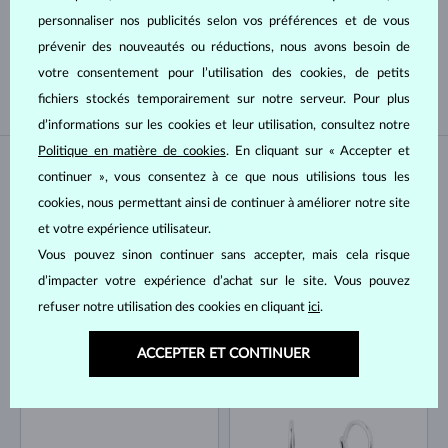
personnaliser nos publicités selon vos préférences et de vous
DU PACIFIQUE
DE TAHITI
prévenir des nouveautés ou réductions, nous avons besoin de
D'EAU DOUCE
AKOYA
votre consentement pour l’utilisation des cookies, de petits
fichiers stockés temporairement sur notre serveur. Pour plus
d’informations sur les cookies et leur utilisation, consultez notre
Politique en matière de cookies
. En cliquant sur « Accepter et
EN STOCK
EN STOCK
continuer », vous consentez à ce que nous utilisions tous les
cookies, nous permettant ainsi de continuer à améliorer notre site
et votre expérience utilisateur.
Vous pouvez sinon continuer sans accepter, mais cela risque
d’impacter votre expérience d’achat sur le site. Vous pouvez
refuser notre utilisation des cookies en cliquant
ici
.
OR BLANC
OR BLANC
1 170 €
1 735 €
ÉMERAUDE
ÉMERAUDE & DIAMANT
ACCEPTER ET CONTINUER
EN STOCK
EN STOCK