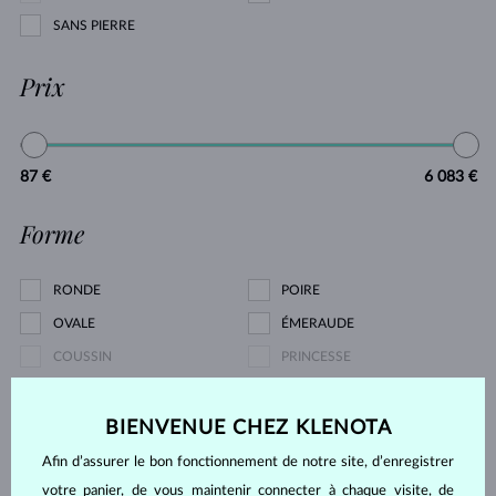
SANS PIERRE
Prix
87 €
6 083 €
Forme
RONDE
POIRE
OVALE
ÉMERAUDE
COUSSIN
PRINCESSE
TRILLION
MARQUISE
CŒUR
ASSCHER
BIENVENUE CHEZ KLENOTA
Afin d’assurer le bon fonctionnement de notre site, d’enregistrer
Type de perle
votre panier, de vous maintenir connecter à chaque visite, de