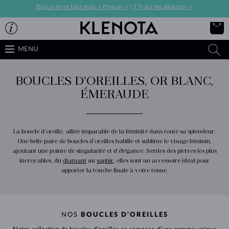
Bijoux en or faits main à Prague ->
|
7 % sur les alliances ->
MENU
BOUCLES D'OREILLES, OR BLANC,
ÉMERAUDE
La boucle d’oreille, alliée imparable de la féminité dans toute sa splendeur.
Une belle paire de boucles d’oreilles habille et sublime le visage féminin,
ajoutant une pointe de singularité et d’élégance. Serties des pierres les plus
incroyables, du
diamant
au
saphir
, elles sont un accessoire idéal pour
apporter la touche finale à votre tenue.
NOS
BOUCLES D'OREILLES