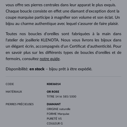
vous offre ses pierres centrales dans leur apparat le plus exquis.
Chaque boucle consiste en effet une diamant d'exception dont la
coupe marquise participe à magnifier son volume et son éclat. Un
bijou au charme authentique avec lequel s'assurer de faire plaisir.
Toutes nos boucles d'oreilles sont fabriquées à la main dans
l'atelier de joaillerie KLENOTA. Nous vous livrons les bijoux dans
un élégant écrin, accompagnés d'un Certificat d'authenticité. Pour
en savoir plus sur les différents types de boucles d'oreilles et de
fermoirs, consultez
notre guide
.
Disponibilité:
en stock
– bijou prêt à être expédié.
CODE
K0836014
MATÉRIAUX
OR ROSE
TITRE
14 kt 585/1000
PIERRES PRÉCIEUSES
DIAMANT
ORIGINE
naturelle
FORME
Marquise
PURETÉ
VS
COULEUR
G