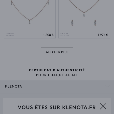
OR ROSE
OR ROSE
1 300 €
1 974 €
DIAMANT
DIAMANT
AFFICHER PLUS
CERTIFICAT D'AUTHENTICITÉ
POUR CHAQUE ACHAT
KLENOTA
CONTACT
PANIER
SHOWROOM
VOUS ÊTES SUR KLENOTA.FR
LIVRAISON ET PAIEMENT
NOUS CONNAÎTRE
BIJOUX