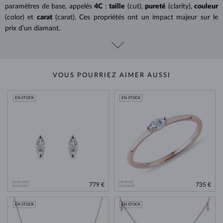
paramètres de base, appelés
4C
:
taille
(cut),
pureté
(clarity),
couleur
(color) et
carat
(carat). Ces propriétés ont un impact majeur sur le
prix d’un diamant.
VOUS POURRIEZ AIMER AUSSI
EN STOCK
EN STOCK
OR BLANC
OR ROSE
779 €
735 €
DIAMANT
DIAMANT
EN STOCK
EN STOCK