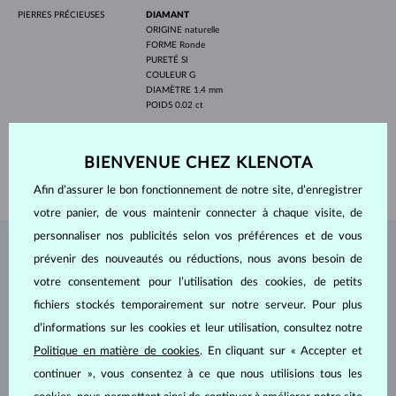
PIERRES PRÉCIEUSES
DIAMANT
ORIGINE
naturelle
FORME
Ronde
PURETÉ
SI
COULEUR
G
DIAMÈTRE
1.4 mm
POIDS
0.02 ct
LARGEUR
6.8 mm
PROFONDEUR
5.3 mm
BIENVENUE CHEZ KLENOTA
POIDS
0.95 g
Afin d’assurer le bon fonctionnement de notre site, d’enregistrer
votre panier, de vous maintenir connecter à chaque visite, de
personnaliser nos publicités selon vos préférences et de vous
BIJOUX DE
L'ATELIER KLENOTA
prévenir des nouveautés ou réductions, nous avons besoin de
votre consentement pour l’utilisation des cookies, de petits
fichiers stockés temporairement sur notre serveur. Pour plus
d’informations sur les cookies et leur utilisation, consultez notre
Politique en matière de cookies
. En cliquant sur « Accepter et
continuer », vous consentez à ce que nous utilisions tous les