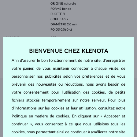
ORIGINE
naturelle
FORME
Ronde
PURETÉ
SI
COULEUR
G
DIAMÈTRE
2.0 mm
POIDS
0.060 ct
LARGEUR
6.50 mm
PROFONDEUR
8.20 mm
BIENVENUE CHEZ KLENOTA
LONGEUR
15.40 mm
Afin d’assurer le bon fonctionnement de notre site, d’enregistrer
POIDS
1.4 g
votre panier, de vous maintenir connecter à chaque visite, de
personnaliser nos publicités selon vos préférences et de vous
prévenir des nouveautés ou réductions, nous avons besoin de
BIJOUX DE
L'ATELIER KLENOTA
votre consentement pour l’utilisation des cookies, de petits
fichiers stockés temporairement sur notre serveur. Pour plus
d’informations sur les cookies et leur utilisation, consultez notre
Politique en matière de cookies
. En cliquant sur « Accepter et
continuer », vous consentez à ce que nous utilisions tous les
cookies, nous permettant ainsi de continuer à améliorer notre site