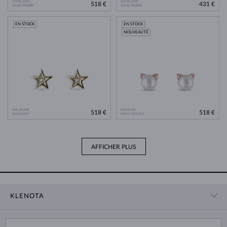
OR BLANC
OR BLANC
518 €
431 €
SANS PIERRE
SANS PIERRE
EN STOCK
EN STOCK
NOUVEAUTÉ
OR JAUNE
OR ROSE
518 €
518 €
DIAMANT
D'EAU DOUCE
AFFICHER PLUS
KLENOTA
CONTACT
PANIER