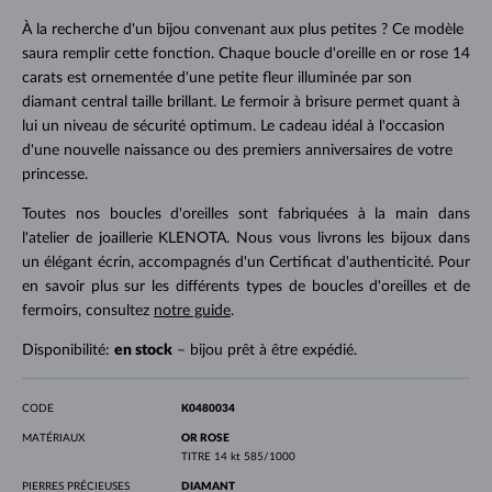
À la recherche d'un bijou convenant aux plus petites ? Ce modèle
saura remplir cette fonction. Chaque boucle d'oreille en or rose 14
carats est ornementée d'une petite fleur illuminée par son
diamant central taille brillant. Le fermoir à brisure permet quant à
lui un niveau de sécurité optimum. Le cadeau idéal à l'occasion
d'une nouvelle naissance ou des premiers anniversaires de votre
princesse.
Toutes nos boucles d'oreilles sont fabriquées à la main dans
l'atelier de joaillerie KLENOTA. Nous vous livrons les bijoux dans
un élégant écrin, accompagnés d'un Certificat d'authenticité. Pour
en savoir plus sur les différents types de boucles d'oreilles et de
fermoirs, consultez
notre guide
.
Disponibilité:
en stock
– bijou prêt à être expédié.
CODE
K0480034
MATÉRIAUX
OR ROSE
TITRE
14 kt 585/1000
PIERRES PRÉCIEUSES
DIAMANT