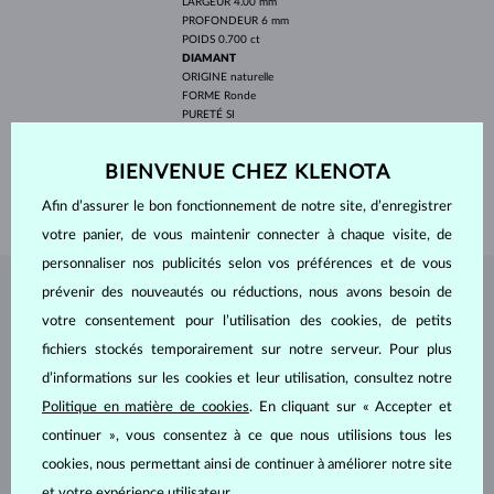
LARGEUR
4.00 mm
PROFONDEUR
6 mm
POIDS
0.700 ct
DIAMANT
ORIGINE
naturelle
FORME
Ronde
PURETÉ
SI
COULEUR
G
DIAMÈTRE
2 mm
BIENVENUE CHEZ KLENOTA
POIDS
0.060 ct
POIDS
2.30 g
Afin d’assurer le bon fonctionnement de notre site, d’enregistrer
votre panier, de vous maintenir connecter à chaque visite, de
personnaliser nos publicités selon vos préférences et de vous
prévenir des nouveautés ou réductions, nous avons besoin de
BIJOUX DE
L'ATELIER KLENOTA
votre consentement pour l’utilisation des cookies, de petits
fichiers stockés temporairement sur notre serveur. Pour plus
d’informations sur les cookies et leur utilisation, consultez notre
Politique en matière de cookies
. En cliquant sur « Accepter et
continuer », vous consentez à ce que nous utilisions tous les
cookies, nous permettant ainsi de continuer à améliorer notre site
et votre expérience utilisateur.