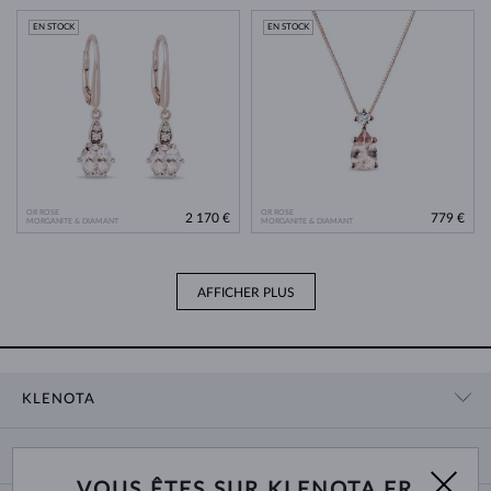
EN STOCK
EN STOCK
OR ROSE
OR ROSE
2 170 €
779 €
MORGANITE & DIAMANT
MORGANITE & DIAMANT
AFFICHER PLUS
KLENOTA
CONTACT
PANIER
SHOWROOM
VOUS ÊTES SUR KLENOTA.FR