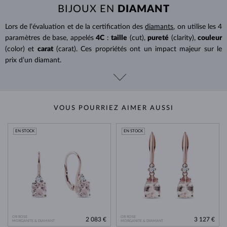
BIJOUX EN
DIAMANT
Lors de l’évaluation et de la certification des
diamants
, on utilise les 4
paramètres de base, appelés
4C
:
taille
(cut),
pureté
(clarity),
couleur
(color) et
carat
(carat). Ces propriétés ont un impact majeur sur le
prix d’un diamant.
VOUS POURRIEZ AIMER AUSSI
EN STOCK
EN STOCK
OR ROSE
OR ROSE
2 083 €
3 127 €
MORGANITE & DIAMANT
MORGANITE & DIAMANT