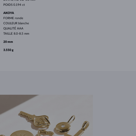
POIDS
0.194 ct
AKOYA
FORME
ronde
COULEUR
blanche
QUALITÉ
AAA
TAILLE
8.0-8.5 mm
20 mm
3.550 g