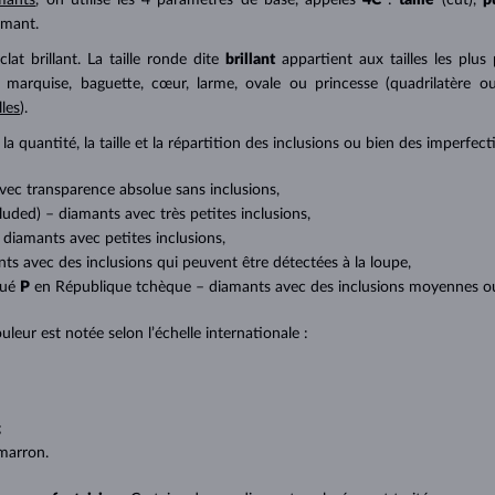
amant.
at brillant. La taille ronde dite
brillant
appartient aux tailles les plus
a marquise, baguette, cœur, larme, ovale ou princesse (quadrilatère o
lles
).
a quantité, la taille et la répartition des inclusions ou bien des imperfec
avec transparence absolue sans inclusions,
cluded) – diamants avec très petites inclusions,
 diamants avec petites inclusions,
nts avec des inclusions qui peuvent être détectées à la loupe,
qué
P
en République tchèque – diamants avec des inclusions moyennes ou p
uleur est notée selon l’échelle internationale :
;
;
marron.