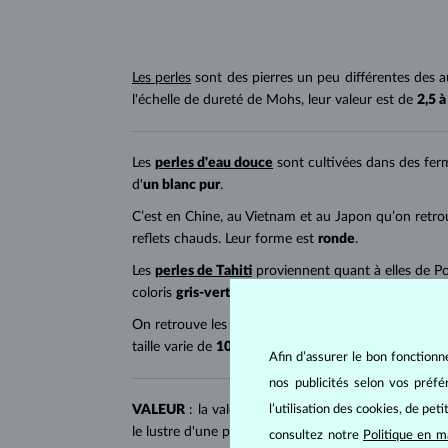
Les perles
sont des pierres un peu différentes des au
l'échelle de dureté de Mohs, leur valeur est de
2,5 à
Les
perles d'eau douce
sont cultivées dans des fer
d'
un blanc pur
.
C’est en Chine, au Vietnam et au Japon qu’on retro
reflets chauds. Leur forme est
ronde
.
Les
perles de Tahiti
proviennent quant à elles de Pol
coloris
gris-vert
foncé avec un lustre métallique et
On retrouve les
perles des mers du Sud
en Australi
taille varie de
10 à 20 mm
et elles sont de forme
ro
Afin d’assurer le bon fonctionn
nos publicités selon vos préf
l’utilisation des cookies, de pet
VALEUR
: la valeur des perles dépend de la régular
le lustre d'une perle vont de AAA (meilleure qualité)
consultez notre
Politique en m