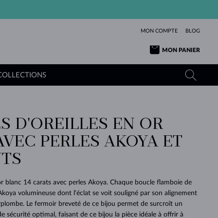
MON COMPTE
BLOG
MON PANIER
COLLECTIONS
S D'OREILLES EN OR
OR JAUNE
TANZANITES
TOURMALINES
SAPHIRS
AVEC PERLES AKOYA ET
OR ROSE
TOPAZES
MOLDAVITES
ÉMERAUDES
L'AMOUR
TS
TOURMALINES
MINÉRAUX
MOLDAVITES
PENDENTIFS
INTEMPORELS
AUTHENTIQUES
EXCEPTIONNELLES
BEAUTÉ
DE SES
PLUS
MOLDAVITES
PENDENTIFS EN PERLES
MINÉRAUX
 or blanc 14 carats avec perles Akoya. Chaque boucle flamboie de
E
DÉCOUVRIR
BEAUTÉ
DES
POUR BÉBÉS
OR BLANC
MARIAGE
Akoya volumineuse dont l'éclat se voit souligné par son alignement
BELLES
RÊVES
PURE
rplombe. Le fermoir breveté de ce bijou permet de surcroît un
MARIAGE
OR JAUNE
OR JAUNE
DÉCOUVRIR
DÉCOUVRIR
DÉCOUVRIR
DÉCOUVRIR
 sécurité optimal, faisant de ce bijou la pièce idéale à offrir à