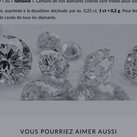
y
» ou «
fantaisie
». Certains de nos diamants colorés sont traités pour sou
ant, exprimée à la deuxième décimale, par ex. 0,25 ct.
1 ct = 0,2 g
. Pour le
de carats de tous les diamants.
VOUS POURRIEZ AIMER AUSSI