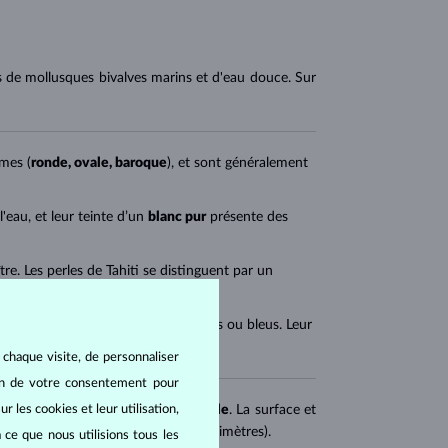
les de mollusques bivalves marins et d'eau douce. Sur
rmes (
ronde, ovale, baroque
), et sont généralement
'eau, et leur teinte d’un
blanc pur
présente des
tre. Les perles de Tahiti se distinguent par un
leux
, rarement des reflets roses, verts ou bleus. Leur
 chaque visite, de personnaliser
oin de votre consentement pour
r les cookies et leur utilisation,
e leur surface,
ainsi que de leur
taille
. La surface et
comme le diamètre de la perle en millimètres).
 ce que nous utilisions tous les