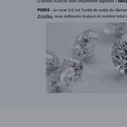
D’autres nuances sont simplement appelées «
fanc
POIDS
: Le carat (ct) est l’unité de poids du diam
d’oreilles
, nous indiquons toujours le nombre total 