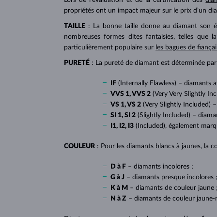
propriétés ont un impact majeur sur le prix d’un di
TAILLE
: La bonne taille donne au diamant son écl
nombreuses formes dites fantaisies, telles que l
particulièrement populaire sur
les bagues de fiançai
PURETÉ
: La pureté de diamant est déterminée par l
IF
(Internally Flawless) – diamants 
VVS 1, VVS 2
(Very Very Slightly In
VS 1, VS 2
(Very Slightly Included) –
SI 1, SI 2
(Slightly Included) – diama
I1, I2, I3
(Included), également mar
COULEUR
: Pour les diamants blancs à jaunes, la co
D à F
– diamants incolores ;
G à J
– diamants presque incolores 
K à M
– diamants de couleur jaune 
N à Z
– diamants de couleur jaune-