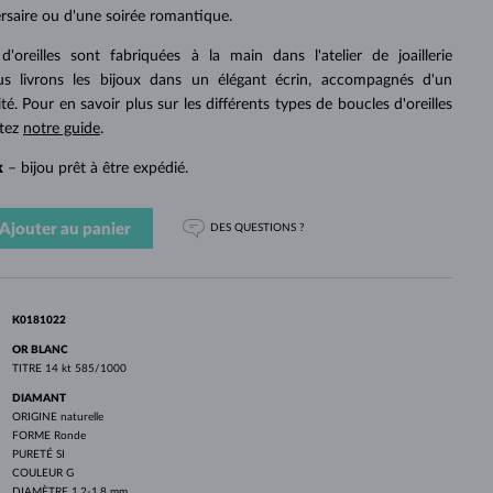
PERLES
OR BLANC
OR ROSE
OR BLANC
ersaire ou d'une soirée romantique.
DÉCOUVRIR
DÉCOUVRIR
DÉCOUVRIR
DÉCOUVRIR
'oreilles sont fabriquées à la main dans l'atelier de joaillerie
 livrons les bijoux dans un élégant écrin, accompagnés d'un
DÉCOUVRIR
ité. Pour en savoir plus sur les différents types de boucles d'oreilles
ltez
notre guide
.
k
– bijou prêt à être expédié.
Ajouter au panier
DES QUESTIONS ?
K0181022
OR BLANC
TITRE
14 kt 585/1000
DIAMANT
ORIGINE
naturelle
FORME
Ronde
PURETÉ
SI
COULEUR
G
DIAMÈTRE
1.2-1.8 mm