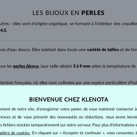
LES BIJOUX EN
PERLES
tres : elles sont d'origine organique, se formant à l'intérieur des coquil
 4,5.
mes d'eau douce. Elles existent dans toute une
variété de tailles
et de fo
uve les
perles Akoya
. Leur taille atteint
5 à 9 mm
selon la température de l
ynésie française, où elles sont cultivées par une espèce particulière d'huî
 une forme
ronde
.
BIENVENUE CHEZ KLENOTA
e, au Myanmar et en Indonésie. Leur couleur varie
du blanc au doré miel
nde
.
ement de notre site, d’enregistrer votre panier, de vous maintenir connecter à
érences et de vous prévenir des nouveautés ou réductions, nous avons bes
its fichiers stockés temporairement sur notre serveur. Pour plus d’informations su
ité de leur forme (hors perles baroques), de leur
lustre, de la régularité d
 à B. Le prix augmente proportionnellement à la taille (la taille se notant 
atière de cookies
. En cliquant sur « Accepter et continuer », vous consentez à