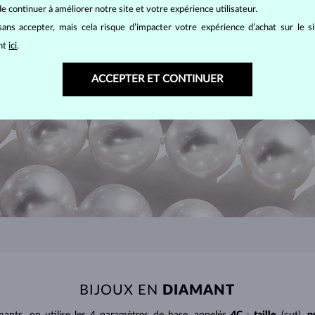
e continuer à améliorer notre site et votre expérience utilisateur.
a peau. N’hésitez pas à les porter souvent ! Leur surface reste délicat
), et ne pas les porter à la piscine, au sauna ou à la mer. Elles se netto
ans accepter, mais cela risque d’impacter votre expérience d’achat sur le s
ant
ici
.
ACCEPTER ET CONTINUER
BIJOUX EN
DIAMANT
mants
, on utilise les 4 paramètres de base, appelés
4C
:
taille
(cut),
p