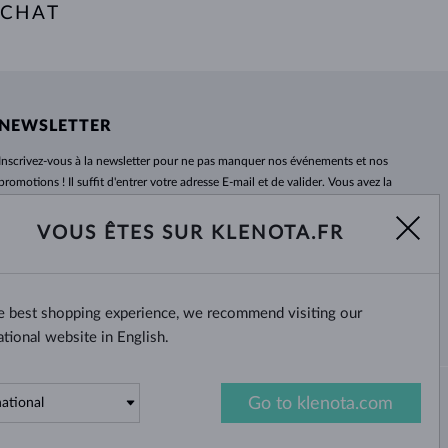
ACHAT
NEWSLETTER
Inscrivez-vous
à
la newsletter pour ne pas manquer nos événements et nos
promotions ! Il suffit d'entrer votre adresse E-mail et de valider. Vous avez la
possibilité de vous désabonner
à
tout moment. Nous attendons avec
impatience.
VOUS ÊTES SUR KLENOTA.FR
S'ABONNER
he best shopping experience, we recommend visiting our
Oui, je veux recevoir des
nouvelles intéressantes par e-mail.
ational website in English.
Go to klenota.com