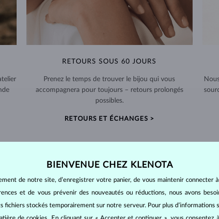
RETOURS SOUS 60 JOURS
telier
Prenez le temps de trouver le bijou qui vous
Nous
nde
accompagnera pour toujours – retours prolongés
sour
possibles.
RETOURS ET ÉCHANGES >
BIENVENUE CHEZ KLENOTA
ement de notre site, d’enregistrer votre panier, de vous maintenir connecter à
BIJOUX EN
DIAMANT
érences et de vous prévenir des nouveautés ou réductions, nous avons bes
mants
, on utilise les 4 paramètres de base, appelés
4C
:
taille
(cut),
p
its fichiers stockés temporairement sur notre serveur. Pour plus d’informations su
amant.
atière de cookies
. En cliquant sur « Accepter et continuer », vous consentez à