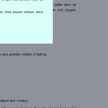
 populaires. Les diamants sont aussi taillés dans de
u triangulaire avec angles pointus et non coupés,
ite. Vous pouvez refuser notre
tions internes du diamant :
lus grandes visibles à l’œil nu.
ligner leur couleur.