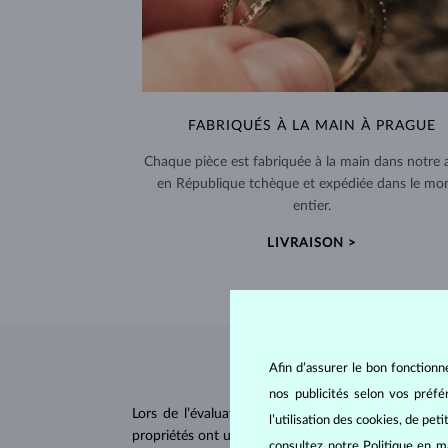
FABRIQUÉS À LA MAIN À PRAGUE
Chaque pièce est fabriquée à la main dans notre a
en République tchèque et expédiée dans le mo
entier.
LIVRAISON >
Afin d’assurer le bon fonctionn
nos publicités selon vos préf
Lors de l’évaluation et de la certification des
dia
l’utilisation des cookies, de pet
propriétés ont un impact majeur sur le prix d’un di
consultez notre
Politique en m