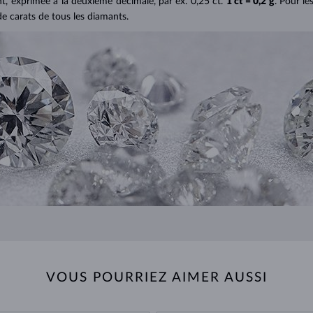
ant, exprimée à la deuxième décimale, par ex. 0,25 ct.
1 ct = 0,2 g
. Pour le
de carats de tous les diamants.
VOUS POURRIEZ AIMER AUSSI