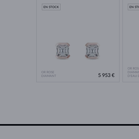
EN STOCK
EN S
OR ROS
OR ROSE
DIAMAN
5 953 €
DIAMANT
D'EAU