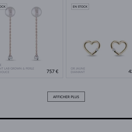
TOCK
EN STOCK
E
T LAB GROWN & PERLE
OR JAUNE
757 €
4
 DOUCE
DIAMANT
AFFICHER PLUS