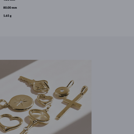
80.00 mm
1.65 g