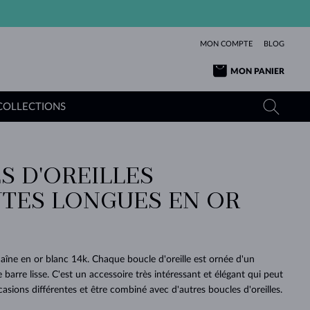
MON COMPTE
BLOG
MON PANIER
COLLECTIONS
S D'OREILLES
OR JAUNE
TANZANITES
TOURMALINES
SAPHIRS
TES LONGUES EN OR
OR ROSE
TOPAZES
MOLDAVITES
ÉMERAUDES
L'AMOUR
TOURMALINES
MINÉRAUX
MOLDAVITES
PENDENTIFS
INTEMPORELS
AUTHENTIQUES
EXCEPTIONNELLES
BEAUTÉ
DE SES
PLUS
MOLDAVITES
PENDENTIFS EN PERLES
MINÉRAUX
haîne en or blanc 14k. Chaque boucle d'oreille est ornée d'un
E
DÉCOUVRIR
BEAUTÉ
DES
POUR BÉBÉS
OR BLANC
MARIAGE
barre lisse. C'est un accessoire très intéressant et élégant qui peut
BELLES
RÊVES
PURE
casions différentes et être combiné avec d'autres boucles d'oreilles.
MARIAGE
OR JAUNE
OR JAUNE
DÉCOUVRIR
DÉCOUVRIR
DÉCOUVRIR
DÉCOUVRIR