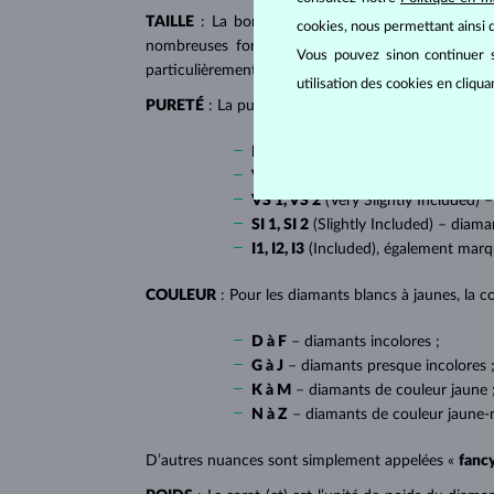
TAILLE
: La bonne taille donne au diamant son écl
cookies, nous permettant ainsi d
nombreuses formes dites fantaisies, telles que l
Vous pouvez sinon continuer s
particulièrement populaire sur
les bagues de fiançai
utilisation des cookies en cliqu
PURETÉ
: La pureté de diamant est déterminée par l
IF
(Internally Flawless) – diamants 
VVS 1, VVS 2
(Very Very Slightly In
VS 1, VS 2
(Very Slightly Included) –
SI 1, SI 2
(Slightly Included) – diama
I1, I2, I3
(Included), également mar
COULEUR
: Pour les diamants blancs à jaunes, la co
D à F
– diamants incolores ;
G à J
– diamants presque incolores 
K à M
– diamants de couleur jaune 
N à Z
– diamants de couleur jaune-
D’autres nuances sont simplement appelées «
fanc