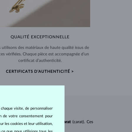
QUALITÉ EXCEPTIONNELLE
 utilisons des matériaux de haute qualité issus de
ces vérifiées. Chaque pièce est accompagnée d’un
certificat d’authenticité.
CERTIFICATS D’AUTHENTICITÉ >
 chaque visite, de personnaliser
oin de votre consentement pour
ureté
(clarity),
couleur
(color) et
carat
(carat). Ces
r les cookies et leur utilisation,
 ce que nous utilisions tous les