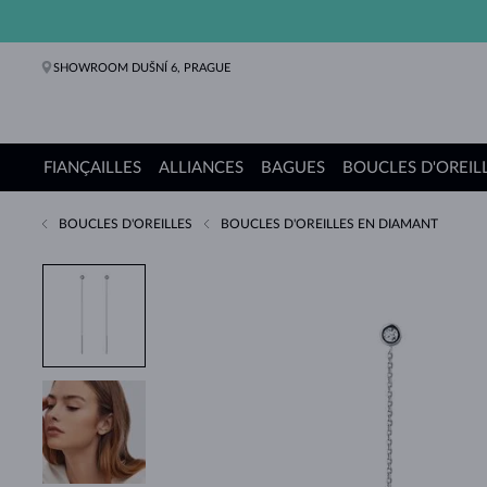
SHOWROOM DUŠNÍ 6, PRAGUE
FIANÇAILLES
ALLIANCES
BAGUES
BOUCLES D'OREIL
BOUCLES D'OREILLES
BOUCLES D'OREILLES EN DIAMANT
Bagues de fiançailles
Alliances de mariage
Bagues
Boucles d'oreilles
Colliers
Bracelets
Perles
Bijoux
Cadeaux
Collections KLENOTA