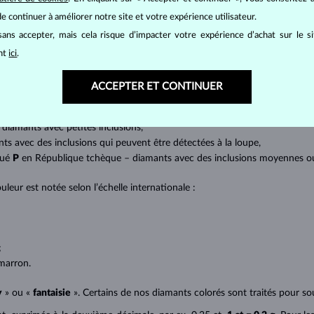
at brillant. La taille ronde dite
brillant
appartient aux tailles les plus
e continuer à améliorer notre site et votre expérience utilisateur.
a marquise, baguette, cœur, larme, ovale ou princesse (quadrilatère o
ans accepter, mais cela risque d’impacter votre expérience d’achat sur le s
lles
).
ant
ici
.
a quantité, la taille et la répartition des inclusions ou bien des imperfec
ACCEPTER ET CONTINUER
avec transparence absolue sans inclusions,
cluded) – diamants avec très petites inclusions,
 diamants avec petites inclusions,
nts avec des inclusions qui peuvent être détectées à la loupe,
qué
P
en République tchèque – diamants avec des inclusions moyennes ou p
uleur est notée selon l’échelle internationale :
;
;
marron.
y
» ou «
fantaisie
». Certains de nos diamants colorés sont traités pour sou