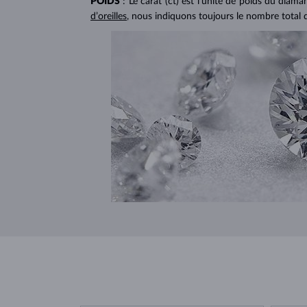
POIDS
: Le carat (ct) est l’unité de poids du diam
d’oreilles
, nous indiquons toujours le nombre total 