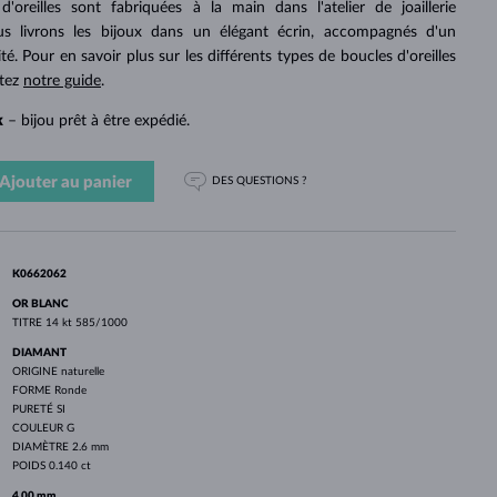
PERLES
'oreilles sont fabriquées à la main dans l'atelier de joaillerie
OR BLANC
OR ROSE
OR BLANC
 livrons les bijoux dans un élégant écrin, accompagnés d'un
DÉCOUVRIR
DÉCOUVRIR
DÉCOUVRIR
DÉCOUVRIR
ité. Pour en savoir plus sur les différents types de boucles d'oreilles
ltez
notre guide
.
DÉCOUVRIR
k
– bijou prêt à être expédié.
Ajouter au panier
DES QUESTIONS ?
K0662062
OR BLANC
TITRE
14 kt 585/1000
DIAMANT
ORIGINE
naturelle
FORME
Ronde
PURETÉ
SI
COULEUR
G
DIAMÈTRE
2.6 mm
POIDS
0.140 ct
4.00 mm