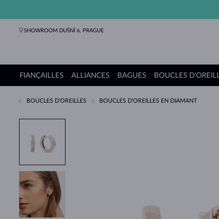
SHOWROOM DUŠNÍ 6, PRAGUE
FIANÇAILLES
ALLIANCES
BAGUES
BOUCLES D'OREIL
BOUCLES D'OREILLES
BOUCLES D'OREILLES EN DIAMANT
Bagues de fiançailles
Alliances de mariage
Bagues
Boucles d'oreilles
Colliers
Bracelets
Perles
Bijoux
Cadeaux
Collections KLENOTA