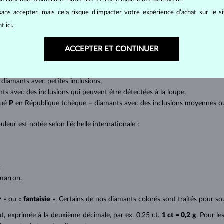
at brillant. La taille ronde dite
brillant
appartient aux tailles les plus
a marquise, baguette, cœur, larme, ovale ou princesse (quadrilatère o
ans accepter, mais cela risque d’impacter votre expérience d’achat sur le s
lles
).
ant
ici
.
a quantité, la taille et la répartition des inclusions ou bien des imperfec
ACCEPTER ET CONTINUER
avec transparence absolue sans inclusions,
cluded) – diamants avec très petites inclusions,
 diamants avec petites inclusions,
nts avec des inclusions qui peuvent être détectées à la loupe,
qué
P
en République tchèque – diamants avec des inclusions moyennes ou p
uleur est notée selon l’échelle internationale :
;
;
marron.
y
» ou «
fantaisie
». Certains de nos diamants colorés sont traités pour sou
ant, exprimée à la deuxième décimale, par ex. 0,25 ct.
1 ct = 0,2 g
. Pour le