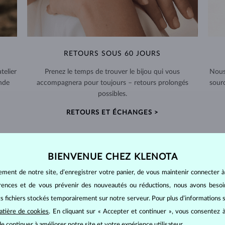
RETOURS SOUS 60 JOURS
telier
Prenez le temps de trouver le bijou qui vous
Nous
nde
accompagnera pour toujours – retours prolongés
sour
possibles.
RETOURS ET ÉCHANGES >
BIENVENUE CHEZ KLENOTA
ement de notre site, d’enregistrer votre panier, de vous maintenir connecter à
BIJOUX EN
DIAMANT
érences et de vous prévenir des nouveautés ou réductions, nous avons bes
mants
, on utilise les 4 paramètres de base, appelés
4C
:
taille
(cut),
p
its fichiers stockés temporairement sur notre serveur. Pour plus d’informations su
amant.
atière de cookies
. En cliquant sur « Accepter et continuer », vous consentez à
e continuer à améliorer notre site et votre expérience utilisateur.