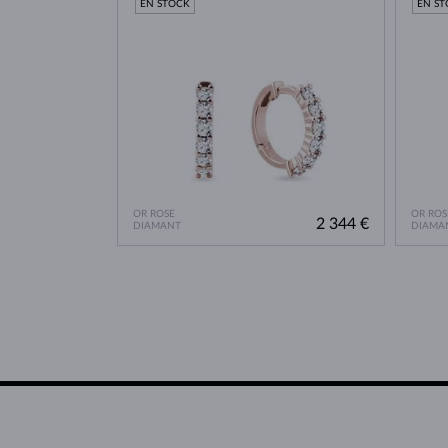
EN STOCK
EN S
OR ROSE
OR ROS
2 344 €
DIAMANT
DIAMA