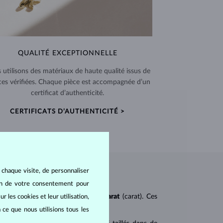
QUALITÉ EXCEPTIONNELLE
 utilisons des matériaux de haute qualité issus de
ces vérifiées. Chaque pièce est accompagnée d’un
certificat d’authenticité.
CERTIFICATS D’AUTHENTICITÉ >
 chaque visite, de personnaliser
oin de votre consentement pour
ureté
(clarity),
couleur
(color) et
carat
(carat). Ces
r les cookies et leur utilisation,
 ce que nous utilisions tous les