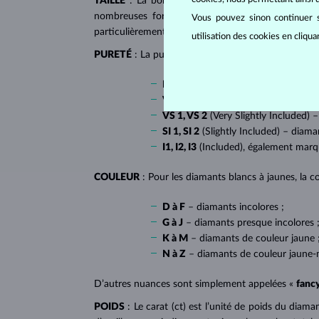
TAILLE
: La bonne taille donne au diamant son écl
nombreuses formes dites fantaisies, telles que l
Vous pouvez sinon continuer s
particulièrement populaire sur
les bagues de fiançai
utilisation des cookies en cliqu
PURETÉ
: La pureté de diamant est déterminée par l
IF
(Internally Flawless) – diamants 
VVS 1, VVS 2
(Very Very Slightly In
VS 1, VS 2
(Very Slightly Included) –
SI 1, SI 2
(Slightly Included) – diama
I1, I2, I3
(Included), également mar
COULEUR
: Pour les diamants blancs à jaunes, la co
D à F
– diamants incolores ;
G à J
– diamants presque incolores 
K à M
– diamants de couleur jaune 
N à Z
– diamants de couleur jaune-
D’autres nuances sont simplement appelées «
fanc
POIDS
: Le carat (ct) est l’unité de poids du diam