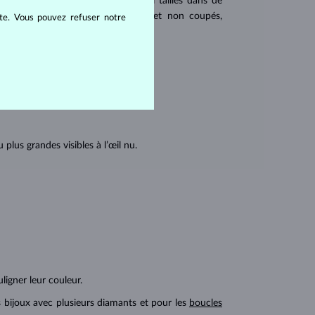
 populaires. Les diamants sont aussi taillés dans de
u triangulaire avec angles pointus et non coupés,
ite. Vous pouvez refuser notre
tions internes du diamant :
lus grandes visibles à l’œil nu.
ligner leur couleur.
s bijoux avec plusieurs diamants et pour les
boucles