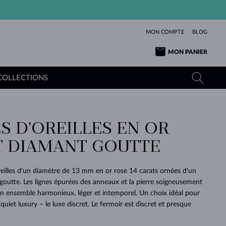
MON COMPTE
BLOG
MON PANIER
COLLECTIONS
S D'OREILLES EN OR
OR JAUNE
TANZANITES
TOURMALINES
SAPHIRS
T DIAMANT GOUTTE
OR ROSE
TOPAZES
MOLDAVITES
ÉMERAUDES
L'AMOUR
TOURMALINES
MINÉRAUX
MOLDAVITES
reilles d'un diamètre de 13 mm en or rose 14 carats ornées d'un
PENDENTIFS
INTEMPORELS
AUTHENTIQUES
EXCEPTIONNELLES
BEAUTÉ
DE SES
PLUS
outte. Les lignes épurées des anneaux et la pierre soigneusement
MOLDAVITES
PENDENTIFS EN PERLES
MINÉRAUX
un ensemble harmonieux, léger et intemporel. Un choix idéal pour
E
DÉCOUVRIR
BEAUTÉ
DES
POUR BÉBÉS
OR BLANC
MARIAGE
BELLES
RÊVES
PURE
 quiet luxury – le luxe discret. Le fermoir est discret et presque
MARIAGE
OR JAUNE
OR JAUNE
DÉCOUVRIR
DÉCOUVRIR
DÉCOUVRIR
DÉCOUVRIR