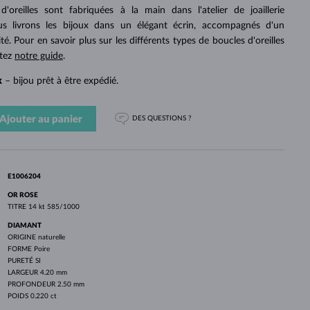
PERLES
OR BLANC
OR ROSE
OR BLANC
'oreilles sont fabriquées à la main dans l'atelier de joaillerie
DÉCOUVRIR
DÉCOUVRIR
DÉCOUVRIR
DÉCOUVRIR
 livrons les bijoux dans un élégant écrin, accompagnés d'un
ité. Pour en savoir plus sur les différents types de boucles d'oreilles
DÉCOUVRIR
ltez
notre guide
.
k
– bijou prêt à être expédié.
Ajouter au panier
DES QUESTIONS ?
E1006204
OR ROSE
TITRE
14 kt 585/1000
DIAMANT
ORIGINE
naturelle
FORME
Poire
PURETÉ
SI
LARGEUR
4.20 mm
PROFONDEUR
2.50 mm
POIDS
0.220 ct