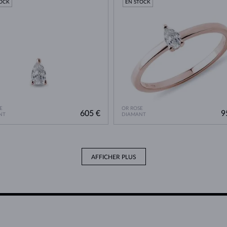
TOCK
EN STOCK
E
OR ROSE
605 €
9
NT
DIAMANT
AFFICHER PLUS