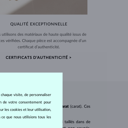
QUALITÉ EXCEPTIONNELLE
 utilisons des matériaux de haute qualité issus de
ces vérifiées. Chaque pièce est accompagnée d’un
certificat d’authenticité.
CERTIFICATS D’AUTHENTICITÉ >
 chaque visite, de personnaliser
oin de votre consentement pour
ureté
(clarity),
couleur
(color) et
carat
(carat). Ces
r les cookies et leur utilisation,
 ce que nous utilisions tous les
 populaires. Les diamants sont aussi taillés dans de