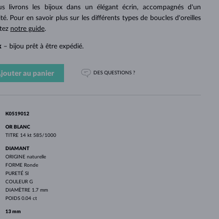
PERLES
OR BLANC
OR ROSE
OR BLANC
 livrons les bijoux dans un élégant écrin, accompagnés d'un
DÉCOUVRIR
DÉCOUVRIR
DÉCOUVRIR
DÉCOUVRIR
ité. Pour en savoir plus sur les différents types de boucles d'oreilles
ltez
notre guide
.
DÉCOUVRIR
k
– bijou prêt à être expédié.
jouter au panier
DES QUESTIONS ?
K0519012
OR BLANC
TITRE
14 kt 585/1000
DIAMANT
ORIGINE
naturelle
FORME
Ronde
PURETÉ
SI
COULEUR
G
DIAMÈTRE
1.7 mm
POIDS
0.04 ct
13 mm