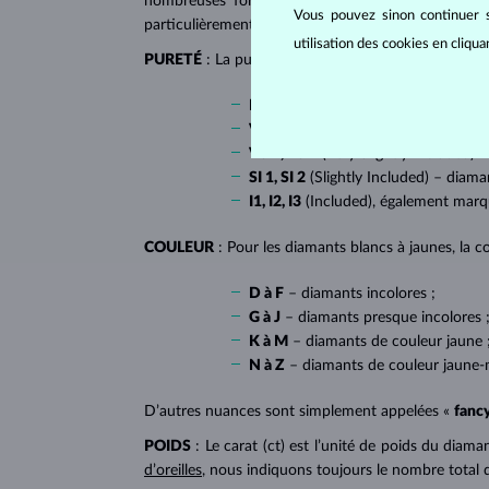
nombreuses formes dites fantaisies, telles que l
Vous pouvez sinon continuer s
particulièrement populaire sur
les bagues de fiançai
utilisation des cookies en cliqu
PURETÉ
: La pureté de diamant est déterminée par l
IF
(Internally Flawless) – diamants 
VVS 1, VVS 2
(Very Very Slightly In
VS 1, VS 2
(Very Slightly Included) –
SI 1, SI 2
(Slightly Included) – diama
I1, I2, I3
(Included), également mar
COULEUR
: Pour les diamants blancs à jaunes, la co
D à F
– diamants incolores ;
G à J
– diamants presque incolores 
K à M
– diamants de couleur jaune 
N à Z
– diamants de couleur jaune-
D’autres nuances sont simplement appelées «
fanc
POIDS
: Le carat (ct) est l’unité de poids du diam
d’oreilles
, nous indiquons toujours le nombre total 