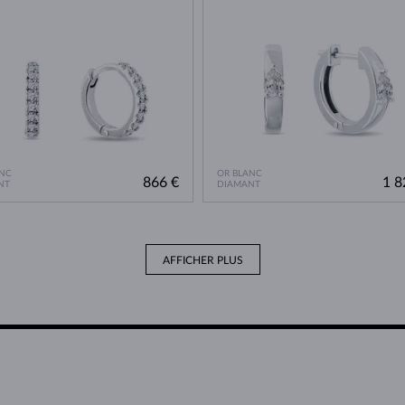
NC
OR BLANC
866 €
1 8
NT
DIAMANT
AFFICHER PLUS