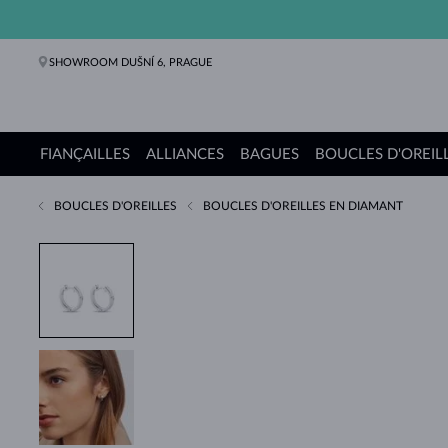
SHOWROOM DUŠNÍ 6, PRAGUE
FIANÇAILLES
ALLIANCES
BAGUES
BOUCLES D'OREIL
BOUCLES D'OREILLES
BOUCLES D'OREILLES EN DIAMANT
Bagues de fiançailles
Alliances de mariage
Bagues
Boucles d'oreilles
Colliers
Bracelets
Perles
Bijoux
Cadeaux
Collections KLENOTA