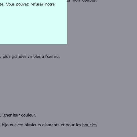
u triangulaire avec angles pointus et non coupés,
ite. Vous pouvez refuser notre
tions internes du diamant :
lus grandes visibles à l’œil nu.
ligner leur couleur.
s bijoux avec plusieurs diamants et pour les
boucles