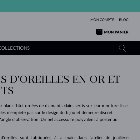
MON COMPTE
BLOG
MON PANIER
COLLECTIONS
S D'OREILLES EN OR ET
OR JAUNE
TANZANITES
TOURMALINES
SAPHIRS
TS
OR ROSE
TOPAZES
MOLDAVITES
ÉMERAUDES
L'AMOUR
TOURMALINES
MINÉRAUX
MOLDAVITES
or blanc 14ct ornées de diamants clairs sertis sur leur monture lisse.
PENDENTIFS
INTEMPORELS
AUTHENTIQUES
EXCEPTIONNELLES
BEAUTÉ
DE SES
PLUS
oles n'empiète pas sur le design du bijou et demeure discret
MOLDAVITES
PENDENTIFS EN PERLES
MINÉRAUX
ngle d'observation. Un bel accessoire polyvalent à porter au
E
DÉCOUVRIR
BEAUTÉ
DES
POUR BÉBÉS
OR BLANC
MARIAGE
BELLES
RÊVES
PURE
MARIAGE
OR JAUNE
OR JAUNE
DÉCOUVRIR
DÉCOUVRIR
DÉCOUVRIR
DÉCOUVRIR
'oreilles sont fabriquées à la main dans l'atelier de joaillerie