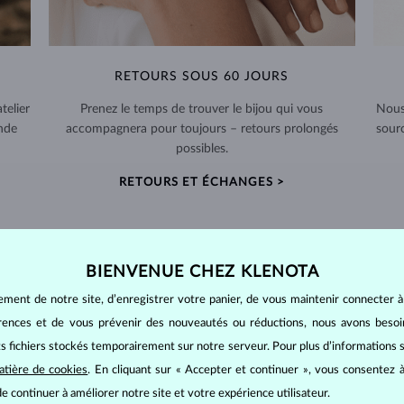
RETOURS SOUS 60 JOURS
telier
Prenez le temps de trouver le bijou qui vous
Nous
nde
accompagnera pour toujours – retours prolongés
sour
possibles.
RETOURS ET ÉCHANGES >
BIENVENUE CHEZ KLENOTA
ement de notre site, d’enregistrer votre panier, de vous maintenir connecter à
BIJOUX EN
DIAMANT
érences et de vous prévenir des nouveautés ou réductions, nous avons bes
mants
, on utilise les 4 paramètres de base, appelés
4C
:
taille
(cut),
p
its fichiers stockés temporairement sur notre serveur. Pour plus d’informations su
amant.
atière de cookies
. En cliquant sur « Accepter et continuer », vous consentez à
at brillant. La taille ronde dite
brillant
appartient aux tailles les plus
e continuer à améliorer notre site et votre expérience utilisateur.