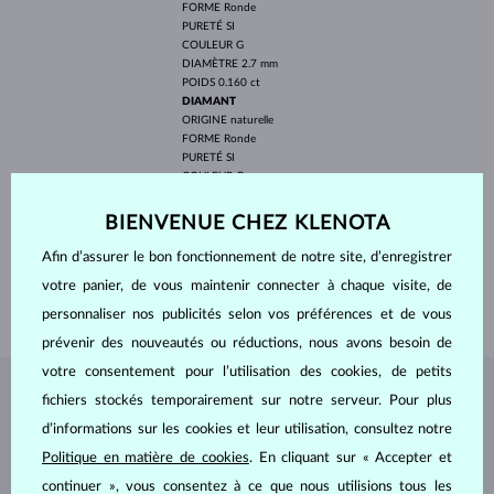
FORME
Ronde
PURETÉ
SI
COULEUR
G
DIAMÈTRE
2.7 mm
POIDS
0.160 ct
DIAMANT
ORIGINE
naturelle
FORME
Ronde
PURETÉ
SI
COULEUR
G
DIAMÈTRE
1.5 mm
POIDS
0.120 ct
BIENVENUE CHEZ KLENOTA
LARGEUR
11.60 mm
Afin d’assurer le bon fonctionnement de notre site, d’enregistrer
PROFONDEUR
11.60 mm
votre panier, de vous maintenir connecter à chaque visite, de
POIDS
1.90 g
personnaliser nos publicités selon vos préférences et de vous
prévenir des nouveautés ou réductions, nous avons besoin de
votre consentement pour l’utilisation des cookies, de petits
fichiers stockés temporairement sur notre serveur. Pour plus
BIJOUX DE
L'ATELIER KLENOTA
d’informations sur les cookies et leur utilisation, consultez notre
Politique en matière de cookies
. En cliquant sur « Accepter et
continuer », vous consentez à ce que nous utilisions tous les