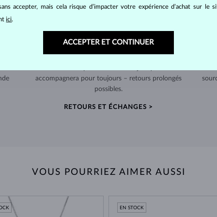
ans accepter, mais cela risque d’impacter votre expérience d’achat sur le s
ant
ici
.
ACCEPTER ET CONTINUER
RETOURS SOUS 60 JOURS
telier
Prenez le temps de trouver le bijou qui vous
Nous
nde
accompagnera pour toujours – retours prolongés
sour
possibles.
RETOURS ET ÉCHANGES >
VOUS POURRIEZ AIMER AUSSI
TOCK
EN STOCK