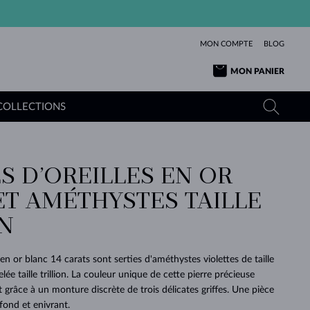
MON COMPTE
BLOG
MON PANIER
COLLECTIONS
S D’OREILLES EN OR
OR JAUNE
TANZANITES
TOURMALINES
SAPHIRS
ET AMÉTHYSTES TAILLE
OR ROSE
TOPAZES
MOLDAVITES
ÉMERAUDES
L'AMOUR
ON
TOURMALINES
MINÉRAUX
MOLDAVITES
PENDENTIFS
INTEMPORELS
AUTHENTIQUES
EXCEPTIONNELLES
BEAUTÉ
DE SES
PLUS
MOLDAVITES
PENDENTIFS EN PERLES
MINÉRAUX
 en or blanc 14 carats sont serties d'améthystes violettes de taille
E
DÉCOUVRIR
BEAUTÉ
DES
POUR BÉBÉS
OR BLANC
MARIAGE
elée taille trillion. La couleur unique de cette pierre précieuse
BELLES
RÊVES
PURE
 grâce à un monture discrète de trois délicates griffes. Une pièce
MARIAGE
OR JAUNE
OR JAUNE
DÉCOUVRIR
DÉCOUVRIR
DÉCOUVRIR
DÉCOUVRIR
fond et enivrant.