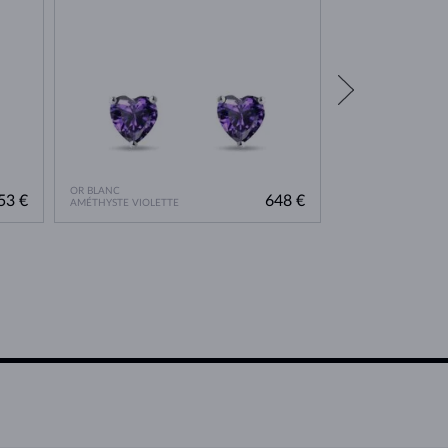
OR BLANC
OR BLANC
53 €
648 €
AMÉTHYSTE VIOLETTE
TANZANITE