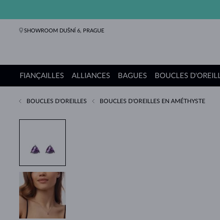
SHOWROOM DUŠNÍ 6, PRAGUE
FIANÇAILLES
ALLIANCES
BAGUES
BOUCLES D'OREIL
BOUCLES D'OREILLES
BOUCLES D'OREILLES EN AMÉTHYSTE
Bagues de fiançailles
Alliances de mariage
Bagues
Boucles d'oreilles
Colliers
Bracelets
Perles
Bijoux
Cadeaux
Collections KLENOTA