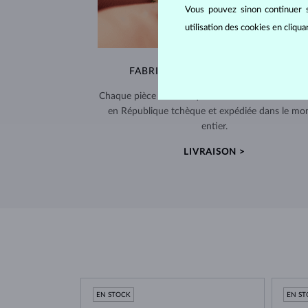
Vous pouvez sinon continuer s
utilisation des cookies en cliqu
FABRIQUÉS À LA MAIN À PRAGUE
Chaque pièce est fabriquée à la main dans notre a
en République tchèque et expédiée dans le mo
entier.
LIVRAISON >
EN STOCK
EN S