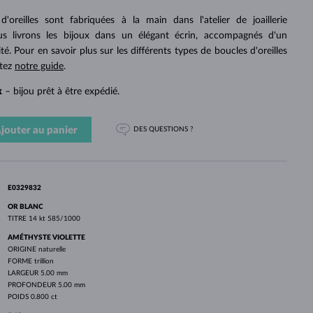
PERLES
OR BLANC
OR ROSE
OR BLANC
'oreilles sont fabriquées à la main dans l'atelier de joaillerie
DÉCOUVRIR
DÉCOUVRIR
DÉCOUVRIR
DÉCOUVRIR
 livrons les bijoux dans un élégant écrin, accompagnés d'un
ité. Pour en savoir plus sur les différents types de boucles d'oreilles
DÉCOUVRIR
ltez
notre guide
.
k
– bijou prêt à être expédié.
jouter au panier
DES QUESTIONS ?
E0329832
OR BLANC
TITRE
14 kt 585/1000
AMÉTHYSTE VIOLETTE
ORIGINE
naturelle
FORME
trillion
LARGEUR
5.00 mm
PROFONDEUR
5.00 mm
POIDS
0.800 ct