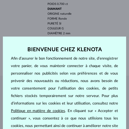
POIDS
0.700 ct
DIAMANT
ORIGINE
naturelle
FORME
Ronde
PURETÉ
SI
COULEUR
G
DIAMÈTRE
2 mm
POIDS
0.060 ct
LARGEUR
4 mm
BIENVENUE CHEZ KLENOTA
PROFONDEUR
8 mm
Afin d’assurer le bon fonctionnement de notre site, d’enregistrer
POIDS
1.35 g
votre panier, de vous maintenir connecter à chaque visite, de
personnaliser nos publicités selon vos préférences et de vous
prévenir des nouveautés ou réductions, nous avons besoin de
BIJOUX DE
L'ATELIER KLENOTA
votre consentement pour l’utilisation des cookies, de petits
fichiers stockés temporairement sur notre serveur. Pour plus
d’informations sur les cookies et leur utilisation, consultez notre
Politique en matière de cookies
. En cliquant sur « Accepter et
continuer », vous consentez à ce que nous utilisions tous les
cookies, nous permettant ainsi de continuer à améliorer notre site