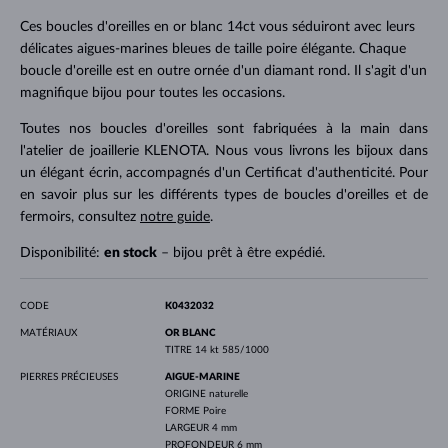
Ces boucles d'oreilles en or blanc 14ct vous séduiront avec leurs
délicates aigues-marines bleues de taille poire élégante. Chaque
boucle d'oreille est en outre ornée d'un diamant rond. Il s'agit d'un
magnifique bijou pour toutes les occasions.
Toutes nos boucles d'oreilles sont fabriquées à la main dans
l'atelier de joaillerie KLENOTA. Nous vous livrons les bijoux dans
un élégant écrin, accompagnés d'un Certificat d'authenticité. Pour
en savoir plus sur les différents types de boucles d'oreilles et de
fermoirs, consultez
notre guide
.
Disponibilité:
en stock
– bijou prêt à être expédié.
CODE
K0432032
MATÉRIAUX
OR BLANC
TITRE
14 kt 585/1000
PIERRES PRÉCIEUSES
AIGUE-MARINE
ORIGINE
naturelle
FORME
Poire
LARGEUR
4 mm
PROFONDEUR
6 mm