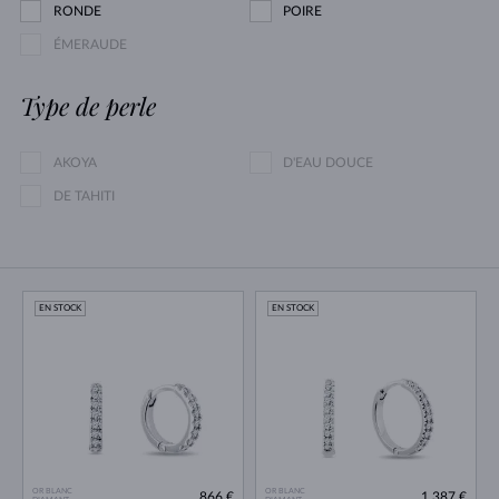
RONDE
POIRE
ÉMERAUDE
Type de perle
AKOYA
D'EAU DOUCE
DE TAHITI
EN STOCK
EN STOCK
OR BLANC
OR BLANC
866 €
1 387 €