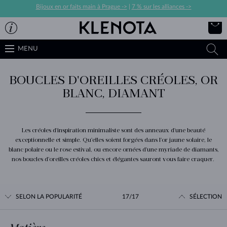
Bijoux en or faits main à Prague ->
|
7 % sur les alliances ->
MENU
BOUCLES D'OREILLES CRÉOLES, OR
BLANC, DIAMANT
Les créoles d'inspiration minimaliste sont des anneaux d'une beauté
exceptionnelle et simple. Qu'elles soient forgées dans l'or jaune solaire, le
blanc polaire ou le rose estival, ou encore ornées d'une myriade de diamants,
nos boucles d'oreilles créoles chics et élégantes sauront vous faire craquer.
SELON LA POPULARITÉ
17/17
SÉLECTION