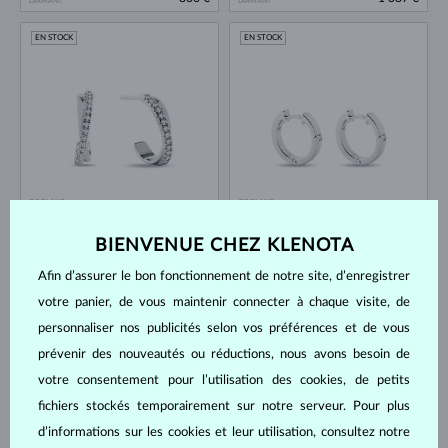
DIAMANT
DIAMANT
EN STOCK
EN STOCK
OR BLANC
OR BLANC
1 735 €
996 €
DIAMANT
DIAMANT
BIENVENUE CHEZ KLENOTA
EN STOCK
EN STOCK
Afin d’assurer le bon fonctionnement de notre site, d’enregistrer
votre panier, de vous maintenir connecter à chaque visite, de
personnaliser nos publicités selon vos préférences et de vous
prévenir des nouveautés ou réductions, nous avons besoin de
votre consentement pour l’utilisation des cookies, de petits
fichiers stockés temporairement sur notre serveur. Pour plus
OR BLANC
OR BLANC
1 735 €
1 648 €
DIAMANT
DIAMANT
d’informations sur les cookies et leur utilisation, consultez notre