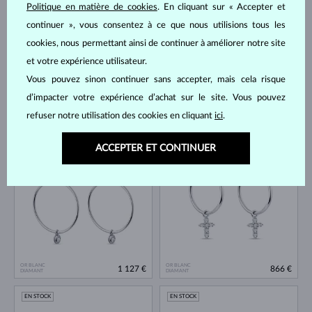
Politique en matière de cookies
. En cliquant sur « Accepter et
EN STOCK
EN STOCK
continuer », vous consentez à ce que nous utilisions tous les
cookies, nous permettant ainsi de continuer à améliorer notre site
et votre expérience utilisateur.
Vous pouvez sinon continuer sans accepter, mais cela risque
d’impacter votre expérience d’achat sur le site. Vous pouvez
refuser notre utilisation des cookies en cliquant
ici
.
OR BLANC
OR BLANC
3 779 €
1 735 €
DIAMANT & DIAMANT
DIAMANT
ACCEPTER ET CONTINUER
EN STOCK
EN STOCK
OR BLANC
OR BLANC
1 127 €
866 €
DIAMANT
DIAMANT
EN STOCK
EN STOCK