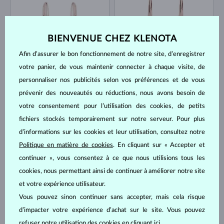
BIENVENUE CHEZ KLENOTA
Afin d’assurer le bon fonctionnement de notre site, d’enregistrer
votre panier, de vous maintenir connecter à chaque visite, de
OR ROSE
OR ROSE
3 605 €
4 170 €
DIAMANT & DIAMANT
DIAMANT & DIAMANT
personnaliser nos publicités selon vos préférences et de vous
prévenir des nouveautés ou réductions, nous avons besoin de
EN STOCK
EN STOCK
votre consentement pour l’utilisation des cookies, de petits
fichiers stockés temporairement sur notre serveur. Pour plus
d’informations sur les cookies et leur utilisation, consultez notre
Politique en matière de cookies
. En cliquant sur « Accepter et
continuer », vous consentez à ce que nous utilisions tous les
cookies, nous permettant ainsi de continuer à améliorer notre site
OR ROSE
OR ROSE
1 387 €
1 083 €
DIAMANT
DIAMANT
et votre expérience utilisateur.
Vous pouvez sinon continuer sans accepter, mais cela risque
EN STOCK
EN STOCK
d’impacter votre expérience d’achat sur le site. Vous pouvez
refuser notre utilisation des cookies en cliquant
ici
.