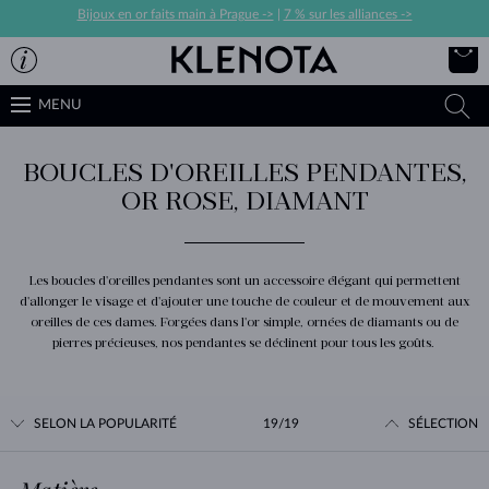
Bijoux en or faits main à Prague ->
|
7 % sur les alliances ->
MENU
BOUCLES D'OREILLES PENDANTES,
OR ROSE, DIAMANT
Les boucles d'oreilles pendantes sont un accessoire élégant qui permettent
d'allonger le visage et d'ajouter une touche de couleur et de mouvement aux
oreilles de ces dames. Forgées dans l'or simple, ornées de diamants ou de
pierres précieuses, nos pendantes se déclinent pour tous les goûts.
SELON LA POPULARITÉ
19/19
SÉLECTION