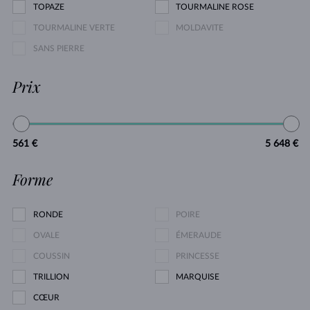
TOPAZE
TOURMALINE ROSE
TOURMALINE VERTE
MOLDAVITE
SANS PIERRE
Prix
561 €
5 648 €
Forme
RONDE
POIRE
OVALE
ÉMERAUDE
COUSSIN
PRINCESSE
TRILLION
MARQUISE
CŒUR