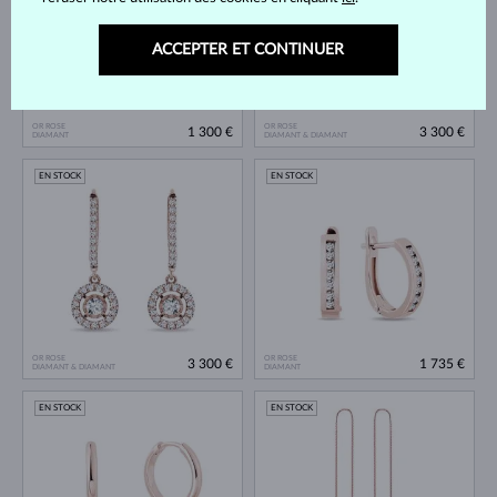
ACCEPTER ET CONTINUER
OR ROSE
OR ROSE
1 300 €
3 300 €
DIAMANT
DIAMANT & DIAMANT
EN STOCK
EN STOCK
OR ROSE
OR ROSE
3 300 €
1 735 €
DIAMANT & DIAMANT
DIAMANT
EN STOCK
EN STOCK