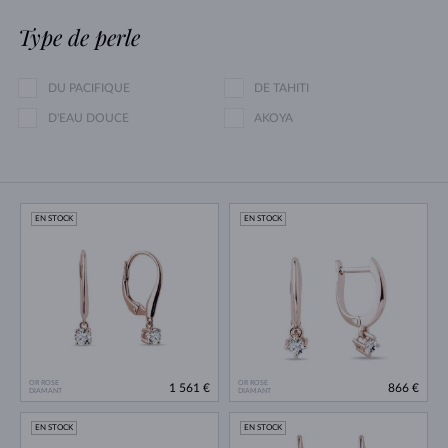
Type de perle
DU PACIFIQUE
DE TAHITI
D'EAU DOUCE
AKOYA
EN STOCK
EN STOCK
OR ROSE
OR ROSE
1 561 €
866 €
DIAMANT
DIAMANT
EN STOCK
EN STOCK