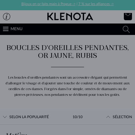
Bijoux en or faits main à Prague ->
|
7 % sur les alliances ->
MENU
BOUCLES D'OREILLES PENDANTES,
OR JAUNE, RUBIS
Les boucles d'oreilles pendantes sont un accessoire élégant qui permettent
d'allonger le visage et d'ajouter une touche de couleur et de mouvement aux
oreilles de ces dames. Forgées dans l'or simple, ornées de diamants ou de
pierres précieuses, nos pendantes se déclinent pour tous les goûts.
SELON LA POPULARITÉ
10/10
SÉLECTION