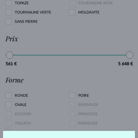
TOPAZE
TOURMALINE ROSE
TOURMALINE VERTE
MOLDAVITE
SANS PIERRE
Prix
561 €
5 648 €
Forme
RONDE
POIRE
OVALE
ÉMERAUDE
COUSSIN
PRINCESSE
TRILLION
MARQUISE
CŒUR