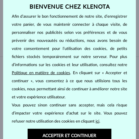
BIENVENUE CHEZ KLENOTA
Type de perle
Afin d’assurer le bon fonctionnement de notre site, d’enregistrer
votre panier, de vous maintenir connecter à chaque visite, de
DU PACIFIQUE
DE TAHITI
personnaliser nos publicités selon vos préférences et de vous
D'EAU DOUCE
AKOYA
prévenir des nouveautés ou réductions, nous avons besoin de
votre consentement pour l’utilisation des cookies, de petits
fichiers stockés temporairement sur notre serveur. Pour plus
d’informations sur les cookies et leur utilisation, consultez notre
EN STOCK
ÉDITION LIMITÉE
Politique en matière de cookies
. En cliquant sur « Accepter et
EN STOCK
continuer », vous consentez à ce que nous utilisions tous les
cookies, nous permettant ainsi de continuer à améliorer notre site
et votre expérience utilisateur.
Vous pouvez sinon continuer sans accepter, mais cela risque
d’impacter votre expérience d’achat sur le site. Vous pouvez
OR JAUNE
OR JAUNE
1 735 €
1 822 €
refuser notre utilisation des cookies en cliquant
ici
.
RUBIS & DIAMANT
RUBIS & DIAMANT
EN STOCK
EN STOCK
ACCEPTER ET CONTINUER