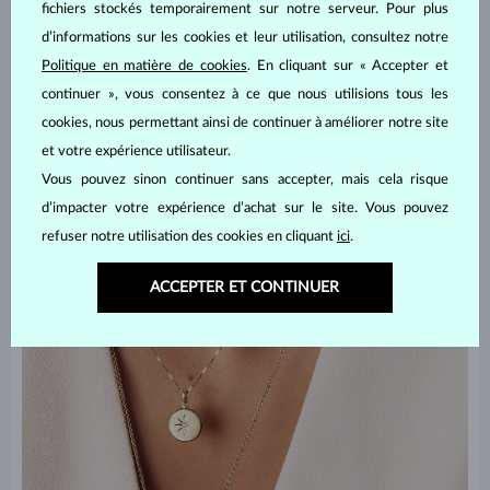
fichiers stockés temporairement sur notre serveur. Pour plus
d’informations sur les cookies et leur utilisation, consultez notre
Des pendentifs originaux
Politique en matière de cookies
. En cliquant sur « Accepter et
continuer », vous consentez à ce que nous utilisions tous les
Donnez un coup d’éclat à votre décolleté avec un pendentif au
cookies, nous permettant ainsi de continuer à améliorer notre site
design original. N'hésitez pas à jouer avec la longueur du collier.
et votre expérience utilisateur.
Les tendances actuelles sont à la fois aux colliers ras du cou et aux
Vous pouvez sinon continuer sans accepter, mais cela risque
longs sautoirs pouvant jusqu’à atteindre la taille. N'hésitez pas à
d’impacter votre expérience d’achat sur le site. Vous pouvez
laisser votre personnalité s’exprimer, à travers des lignes
géométriques épurées ou un layering à la silhouette dynamique.
refuser notre utilisation des cookies en cliquant
ici
.
ACCEPTER ET CONTINUER