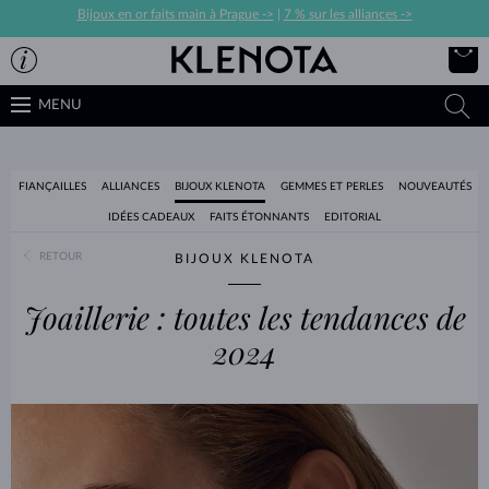
Bijoux en or faits main à Prague ->
|
7 % sur les alliances ->
MENU
FIANÇAILLES
ALLIANCES
BIJOUX KLENOTA
GEMMES ET PERLES
NOUVEAUTÉS
IDÉES CADEAUX
FAITS ÉTONNANTS
EDITORIAL
RETOUR
BIJOUX KLENOTA
Joaillerie : toutes les tendances de
2024