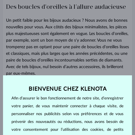
Des boucles d'oreilles à l’allure audacieuse
Un petit faible pour les bijoux audacieux ? Nous avons de bonnes
nouvelles pour vous. Aux côtés des bijoux minimalistes, les pièces
plus majestueuses sont également en vogue. Les boucles d'oreilles,
par exemple, sont un bon moyen de s'y adonner. Vous ne vous
tromperez pas en optant pour une paire de boucles d'oreilles lisses
et classiques, mais plus larges que les années précédentes, ou une
paire de boucles d'oreilles incontournables serties de diamants.
Avec de tels bijoux, nul besoin d’autres accessoires, ils brilleront
par eux-mêmes.
BIENVENUE CHEZ KLENOTA
Afin d’assurer le bon fonctionnement de notre site, d’enregistrer
votre panier, de vous maintenir connecter à chaque visite, de
personnaliser nos publicités selon vos préférences et de vous
prévenir des nouveautés ou réductions, nous avons besoin de
votre consentement pour l’utilisation des cookies, de petits