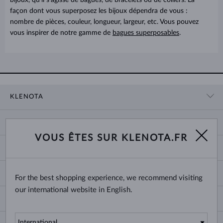
façon dont vous superposez les bijoux dépendra de vous :
nombre de pièces, couleur, longueur, largeur, etc. Vous pouvez
vous inspirer de notre gamme de
bagues superposables
.
KLENOTA
CONTACT
PANIER
SHOWROOM
VOUS ÊTES SUR KLENOTA.FR
LIVRAISON ET PAIEMENT
NOUS CONNAÎTRE
BIJOUX
RETOURS ET ÉCHANGES
PRESSE
TAILLES DES BAGUES
GARANTIE
BLOG
CHANGE COUNTRY
For the best shopping experience, we recommend visiting
TAILLE ET VARIÉTÉ DES CHAÎNES
CHOISIR DES ALLIANCES
our international website in English.
TAILLES DE BRACELETS
CERTIFICATS D’AUTHENTICITÉ
France
NEWSLETTER
FERMOIRS DE BOUCLES D'OREILLES
CONDITIONS DE VENTE
Inscrivez-vous
à
la newsletter pour ne pas manquer nos événements et nos
GRAVURE DE BIJOUX
PROTECTION DES DONNÉES