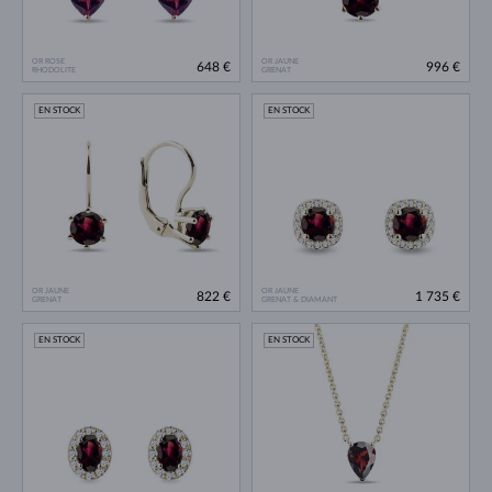
OR ROSE
OR JAUNE
648 €
996 €
RHODOLITE
GRENAT
EN STOCK
EN STOCK
OR JAUNE
OR JAUNE
822 €
1 735 €
GRENAT
GRENAT & DIAMANT
EN STOCK
EN STOCK