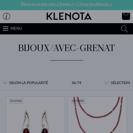
Bijoux en or faits main à Prague ->
|
7 % sur les alliances ->
MENU
BIJOUX/AVEC-GRENAT
SELON LA POPULARITÉ
36/74
SÉLECTION
EN STOCK
EN STOCK