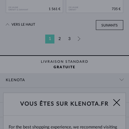
OR JAUNE
OR JAUNE
1 561 €
735 €
GRENAT & DIAMANT
GRENAT
VERS LE HAUT
SUIVANTS
1
2
3
»
LIVRAISON STANDARD
GRATUITE
KLENOTA
CONTACT
PANIER
SHOWROOM
VOUS ÊTES SUR KLENOTA.FR
LIVRAISON ET PAIEMENT
NOUS CONNAÎTRE
BIJOUX
RETOURS ET ÉCHANGES
PRESSE
TAILLES DES BAGUES
GARANTIE
BLOG
CHANGE COUNTRY
For the best shopping experience, we recommend visiting
TAILLE ET VARIÉTÉ DES CHAÎNES
CHOISIR DES ALLIANCES