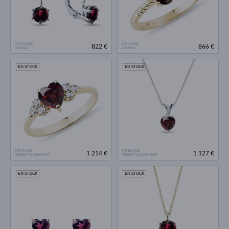
OR BLANC
OR JAUNE
822 €
866 €
GRENAT
GRENAT
EN STOCK
EN STOCK
OR JAUNE
OR BLANC
1 214 €
1 127 €
GRENAT & DIAMANT
GRENAT & DIAMANT
EN STOCK
EN STOCK