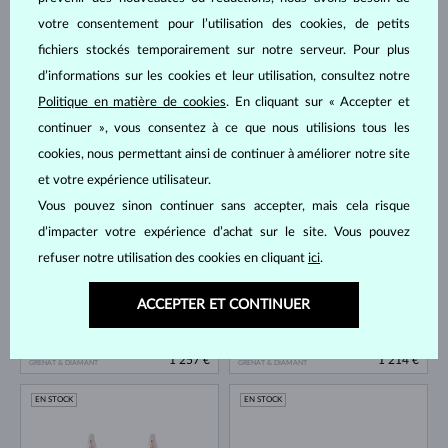
votre consentement pour l’utilisation des cookies, de petits
fichiers stockés temporairement sur notre serveur. Pour plus
d’informations sur les cookies et leur utilisation, consultez notre
Politique en matière de cookies
. En cliquant sur « Accepter et
continuer », vous consentez à ce que nous utilisions tous les
OR JAUNE
OR ROSE
2 692 €
1 127 €
cookies, nous permettant ainsi de continuer à améliorer notre site
GRENAT & DIAMANT
RHODOLITE
et votre expérience utilisateur.
EN STOCK
EN STOCK
Vous pouvez sinon continuer sans accepter, mais cela risque
d’impacter votre expérience d’achat sur le site. Vous pouvez
refuser notre utilisation des cookies en cliquant
ici
.
ACCEPTER ET CONTINUER
OR ROSE
OR ROSE
1 257 €
1 214 €
GRENAT & DIAMANT
GRENAT & DIAMANT
EN STOCK
EN STOCK