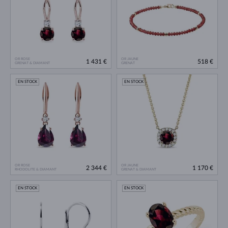
OR ROSE
OR JAUNE
1 431 €
518 €
GRENAT & DIAMANT
GRENAT
EN STOCK
EN STOCK
OR ROSE
OR JAUNE
2 344 €
1 170 €
RHODOLITE & DIAMANT
GRENAT & DIAMANT
EN STOCK
EN STOCK