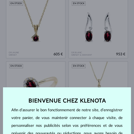
EN STOCK
EN STOCK
OR JAUNE
OR BLANC
605 €
953 €
GRENAT
GRENAT & DIAMANT
EN STOCK
EN STOCK
BIENVENUE CHEZ KLENOTA
Afin d’assurer le bon fonctionnement de notre site, d’enregistrer
OR JAUNE
OR JAUNE
1 127 €
1 340 €
votre panier, de vous maintenir connecter à chaque visite, de
GRENAT & DIAMANT
GRENAT
personnaliser nos publicités selon vos préférences et de vous
EN STOCK
EN STOCK
prévenir des nouveautés ou réductions, nous avons besoin de