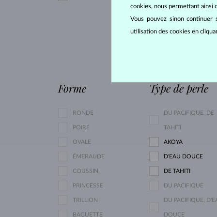
cookies, nous permettant ainsi d
SAPHIR JAUNE
Vous pouvez sinon continuer s
AIGUE-MARINE
utilisation des cookies en cliqu
GRENAT
RHODOLITE
TOURMALINE ROS
Forme
Type de perle
RONDE
DU PACIFIQUE, DE
POIRE
TAHITI
OVALE
AKOYA
ÉMERAUDE
D'EAU DOUCE
COUSSIN
DE TAHITI
PRINCESSE
DU PACIFIQUE
TRILLION
DU PACIFIQUE, D'E
BAGUETTE
DOUCE