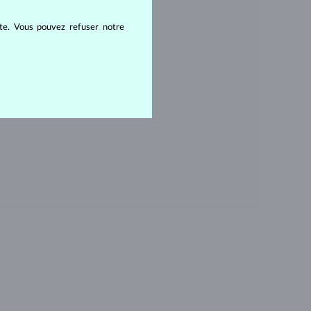
ERLE
ite. Vous pouvez refuser notre
ITRINE
ORGANITE
OPAZE
ANS PIERRE