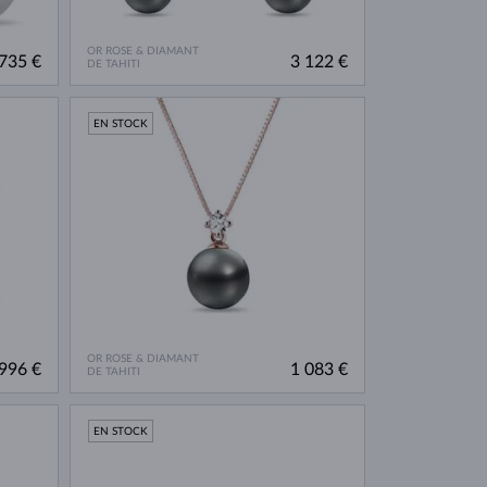
OR ROSE & DIAMANT
735 €
3 122 €
DE TAHITI
EN STOCK
OR ROSE & DIAMANT
996 €
1 083 €
DE TAHITI
EN STOCK