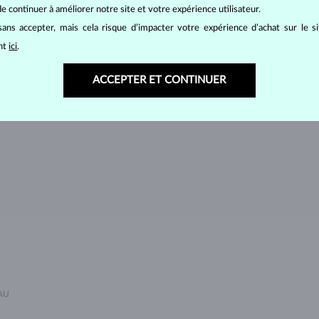
e continuer à améliorer notre site et votre expérience utilisateur.
ÉMERAUDE
RUBIS
P
ans accepter, mais cela risque d’impacter votre expérience d’achat sur le s
AMÉTHYSTE VIOLETTE
AMÉTHYSTE VERTE
C
ant
ici
.
CORAIL
QUARTZ LEMON
M
ACCEPTER ET CONTINUER
SPINELLE
TANZANITE
T
E
TOURMALINE VERTE
MOLDAVITE
S
AU