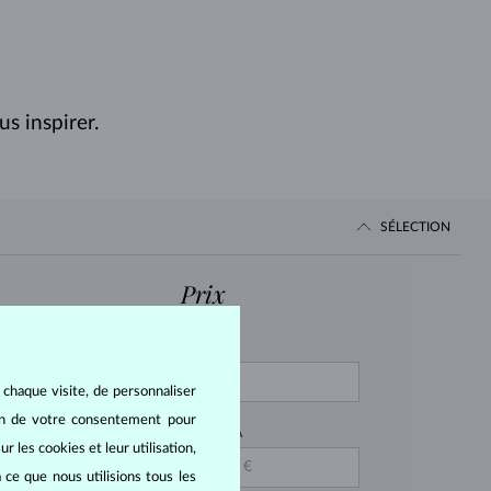
s inspirer.
SÉLECTION
Prix
DE
IAMANT LAB GROWN
LEU
 chaque visite, de personnaliser
IAMANT BLEU
oin de votre consentement pour
JUSQU'À
r les cookies et leur utilisation,
 ce que nous utilisions tous les
APHIR ROSE