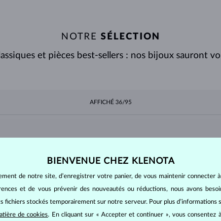
NOTRE
SÉLECTION
assiques et pièces best-sellers : nos bijoux sauront vou
AFFICHÉ
36/95
DIAMANT
DIAMANT LAB GROWN
D
BIENVENUE CHEZ KLENOTA
B
ement de notre site, d’enregistrer votre panier, de vous maintenir connecter à
OWN
DIAMANT NOIR
DIAMANT CHAMPAGNE
D
érences et de vous prévenir des nouveautés ou réductions, nous avons bes
its fichiers stockés temporairement sur notre serveur. Pour plus d’informations su
atière de cookies
. En cliquant sur « Accepter et continuer », vous consentez à
DIAMANT VERT
SAPHIR BLEU
S