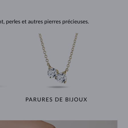
PERLES
OR BLANC
OR ROSE
OR BLANC
DÉCOUVRIR
DÉCOUVRIR
DÉCOUVRIR
DÉCOUVRIR
, perles et autres pierres précieuses.
DÉCOUVRIR
PARURES DE BIJOUX