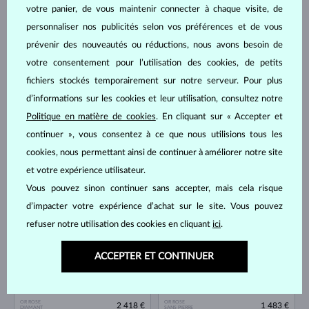
votre panier, de vous maintenir connecter à chaque visite, de
OR ROSE
OR ROSE
2 548 €
1 779 €
DIAMANT
DIAMANT & DIAMANT
personnaliser nos publicités selon vos préférences et de vous
prévenir des nouveautés ou réductions, nous avons besoin de
votre consentement pour l’utilisation des cookies, de petits
fichiers stockés temporairement sur notre serveur. Pour plus
d’informations sur les cookies et leur utilisation, consultez notre
Politique en matière de cookies
. En cliquant sur « Accepter et
continuer », vous consentez à ce que nous utilisions tous les
cookies, nous permettant ainsi de continuer à améliorer notre site
OR ROSE
OR ROSE
2 761 €
6 466 €
DIAMANT
DIAMANT
et votre expérience utilisateur.
Vous pouvez sinon continuer sans accepter, mais cela risque
d’impacter votre expérience d’achat sur le site. Vous pouvez
refuser notre utilisation des cookies en cliquant
ici
.
ACCEPTER ET CONTINUER
OR ROSE
OR ROSE
2 418 €
1 483 €
DIAMANT
SANS PIERRE