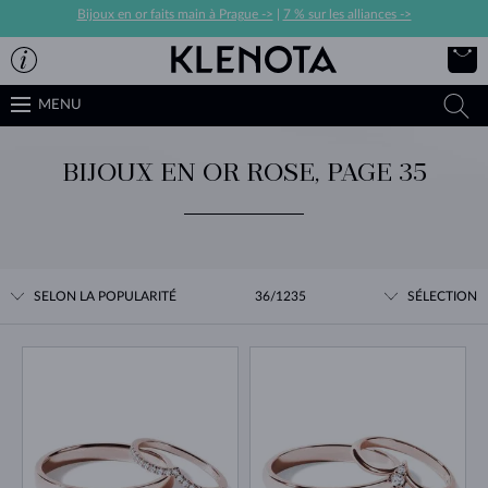
Bijoux en or faits main à Prague ->
|
7 % sur les alliances ->
MENU
BIJOUX EN OR ROSE, PAGE 35
SELON LA POPULARITÉ
36/1235
SÉLECTION