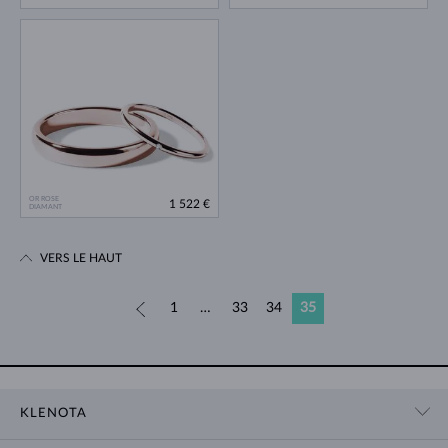
OR ROSE
1 522 €
DIAMANT
VERS LE HAUT
«
1
…
33
34
35
KLENOTA