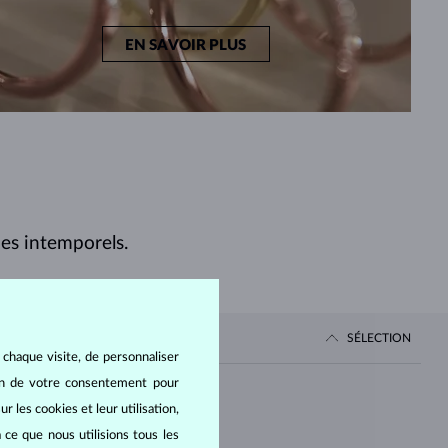
EN SAVOIR PLUS
ues intemporels.
SÉLECTION
 chaque visite, de personnaliser
oin de votre consentement pour
Prix
r les cookies et leur utilisation,
 ce que nous utilisions tous les
DE