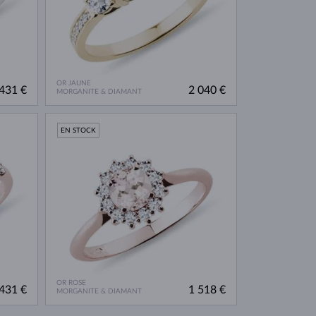
OR JAUNE
431 €
2 040 €
MORGANITE & DIAMANT
EN STOCK
OR ROSE
431 €
1 518 €
MORGANITE & DIAMANT