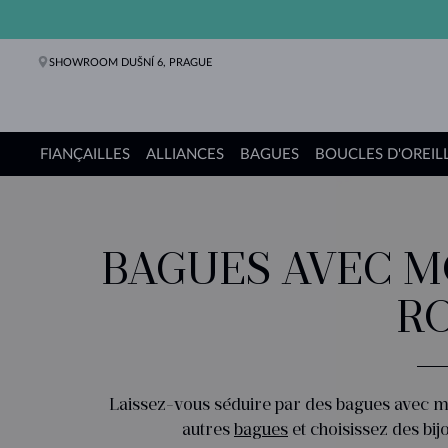
SHOWROOM DUŠNÍ 6, PRAGUE
FIANÇAILLES
ALLIANCES
BAGUES
BOUCLES D'OREIL
Bagues de fiançailles
Alliances de mariage
Bagues
Boucles d'oreilles
Colliers
Bracelets
Perles
Bijoux
Cadeaux
Collections KLENOTA
BAGUES AVEC M
R
Laissez-vous séduire par des bagues avec m
autres
bagues
et choisissez des bi