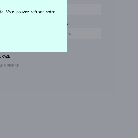
IAMANT LAB GROWN
OSE
ite. Vous pouvez refuser notre
IAMANT JAUNE
JUSQU'À
MERAUDE
MÉTHYSTE VIOLETTE
UARTZ LEMON
OPAZE
ANS PIERRE