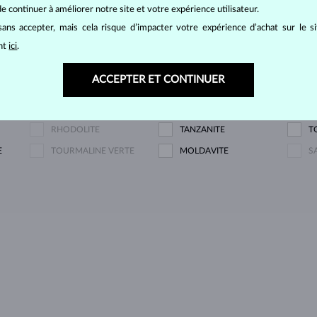
DIAMANT LAB GROWN
DIAMANT LAB GROWN
D
e continuer à améliorer notre site et votre expérience utilisateur.
BLEU
R
ans accepter, mais cela risque d’impacter votre expérience d’achat sur le s
DIAMANT CHAMPAGNE
DIAMANT BLEU
D
ant
ici
.
SAPHIR BLEU
SAPHIR ROSE
É
ACCEPTER ET CONTINUER
PERLE
AIGUE-MARINE
A
CITRINE
GRENAT
Q
RHODOLITE
TANZANITE
T
E
TOURMALINE VERTE
MOLDAVITE
S