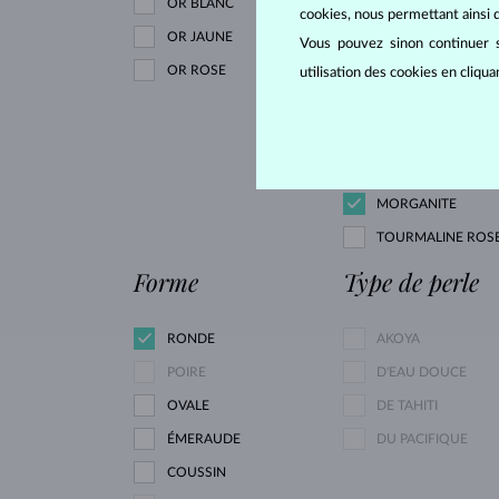
OR BLANC
DIAMANT
cookies, nous permettant ainsi d
OR JAUNE
Vous pouvez sinon continuer s
OR ROSE
DIAMANT NOIR
utilisation des cookies en cliqu
DIAMANT VERT
RUBIS
AMÉTHYSTE VERTE
MORGANITE
TOURMALINE ROS
Forme
Type de perle
RONDE
AKOYA
POIRE
D'EAU DOUCE
OVALE
DE TAHITI
ÉMERAUDE
DU PACIFIQUE
COUSSIN