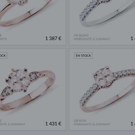
E
OR BLANC
1 387 €
1 
NITE
MORGANITE & DIAMANT
TOCK
EN STOCK
E
OR ROSE
1 431 €
1 
NITE & DIAMANT
MORGANITE & DIAMANT