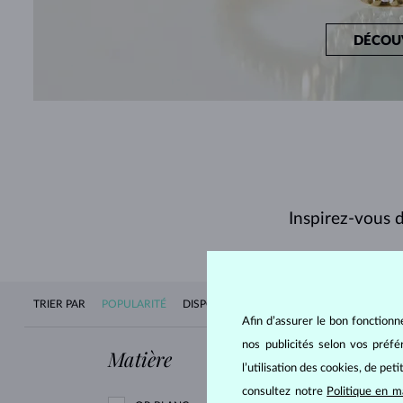
DÉCOU
Inspirez-vous d
TRIER PAR
POPULARITÉ
DISPONIBILITÉ
NOUVEAUTÉS
PRIX
Afin d’assurer le bon fonctionn
nos publicités selon vos préf
Matière
Pierre
l’utilisation des cookies, de pet
consultez notre
Politique en m