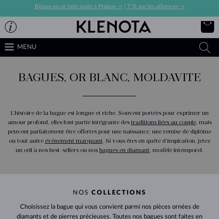
Bijoux en or faits main à Prague ->
|
7 % sur les alliances ->
MENU
BAGUES, OR BLANC, MOLDAVITE
L’histoire de la bague est longue et riche. Souvent portées pour exprimer un
amour profond, elles font partie intégrante des
traditions liées au couple
, mais
peuvent parfaitement être offertes pour une naissance, une remise de diplôme
ou tout autre
évènement marquant
. Si vous êtes en quête d’inspiration, jetez
un œil à nos best-sellers ou nos
bagues en diamant
, modèle intemporel.
NOS
COLLECTIONS
Choisissez la bague qui vous convient parmi nos pièces ornées de
diamants et de pierres précieuses. Toutes nos bagues sont faites en