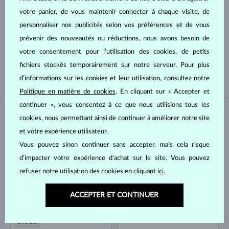
votre panier, de vous maintenir connecter à chaque visite, de
Type de perle
personnaliser nos publicités selon vos préférences et de vous
prévenir des nouveautés ou réductions, nous avons besoin de
AKOYA
D'EAU DOUCE
votre consentement pour l’utilisation des cookies, de petits
DE TAHITI
DU PACIFIQUE
fichiers stockés temporairement sur notre serveur. Pour plus
d’informations sur les cookies et leur utilisation, consultez notre
Politique en matière de cookies
. En cliquant sur « Accepter et
continuer », vous consentez à ce que nous utilisions tous les
EN STOCK
EN STOCK
cookies, nous permettant ainsi de continuer à améliorer notre site
et votre expérience utilisateur.
Vous pouvez sinon continuer sans accepter, mais cela risque
d’impacter votre expérience d’achat sur le site. Vous pouvez
refuser notre utilisation des cookies en cliquant
ici
.
ACCEPTER ET CONTINUER
OR BLANC
OR BLANC
866 €
866 €
MOLDAVITE & DIAMANT
MOLDAVITE
EN STOCK