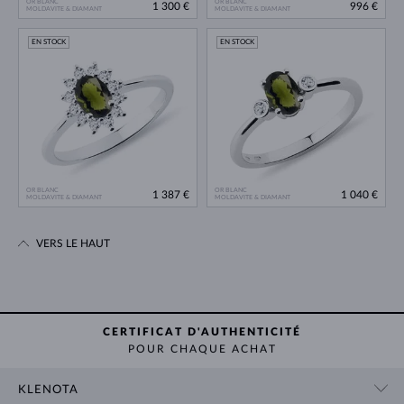
OR BLANC
OR BLANC
1 300 €
996 €
MOLDAVITE & DIAMANT
MOLDAVITE & DIAMANT
EN STOCK
EN STOCK
OR BLANC
OR BLANC
1 387 €
1 040 €
MOLDAVITE & DIAMANT
MOLDAVITE & DIAMANT
VERS LE HAUT
CERTIFICAT D'AUTHENTICITÉ
POUR CHAQUE ACHAT
KLENOTA