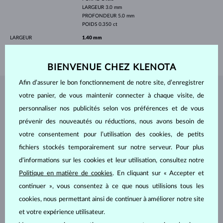
LARGEUR
3.0 mm
PROFONDEUR
5.0 mm
POIDS
0.350 ct
LARGEUR
1.40 mm
POIDS
1.10 g
BIENVENUE CHEZ KLENOTA
Afin d’assurer le bon fonctionnement de notre site, d’enregistrer
BIJOUX DE
L'ATELIER KLENOTA
votre panier, de vous maintenir connecter à chaque visite, de
personnaliser nos publicités selon vos préférences et de vous
prévenir des nouveautés ou réductions, nous avons besoin de
votre consentement pour l’utilisation des cookies, de petits
fichiers stockés temporairement sur notre serveur. Pour plus
d’informations sur les cookies et leur utilisation, consultez notre
Politique en matière de cookies
. En cliquant sur « Accepter et
continuer », vous consentez à ce que nous utilisions tous les
cookies, nous permettant ainsi de continuer à améliorer notre site
et votre expérience utilisateur.