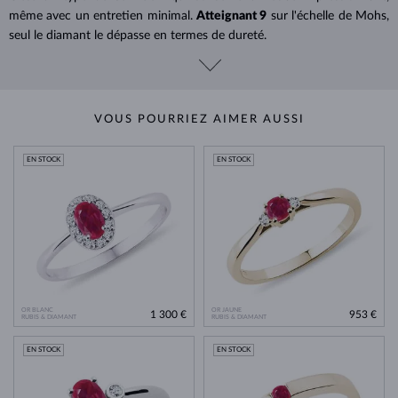
même avec un entretien minimal.
Atteignant 9
sur l'échelle de Mohs,
seul le diamant le dépasse en termes de dureté.
VOUS POURRIEZ AIMER AUSSI
EN STOCK
EN STOCK
OR BLANC
OR JAUNE
1 300 €
953 €
RUBIS & DIAMANT
RUBIS & DIAMANT
EN STOCK
EN STOCK