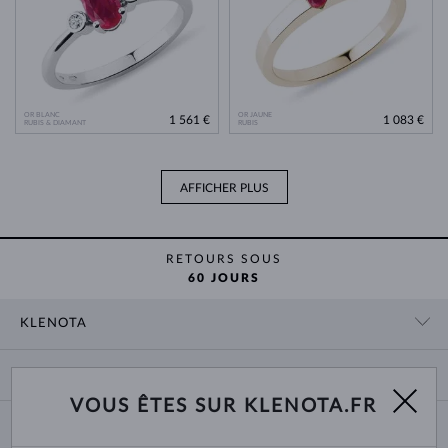
OR BLANC
OR JAUNE
1 561 €
1 083 €
RUBIS & DIAMANT
RUBIS
AFFICHER PLUS
RETOURS SOUS
60 JOURS
KLENOTA
CONTACT
PANIER
SHOWROOM
VOUS ÊTES SUR KLENOTA.FR
LIVRAISON ET PAIEMENT
NOUS CONNAÎTRE
BIJOUX
RETOURS ET ÉCHANGES
PRESSE