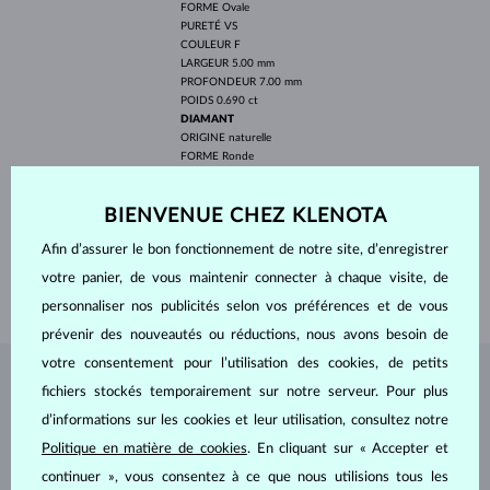
FORME
Ovale
PURETÉ
VS
COULEUR
F
LARGEUR
5.00 mm
PROFONDEUR
7.00 mm
POIDS
0.690 ct
DIAMANT
ORIGINE
naturelle
FORME
Ronde
PURETÉ
SI
COULEUR
G
BIENVENUE CHEZ KLENOTA
DIAMÈTRE
1.8-1.3 mm
POIDS
0.090 ct
Afin d’assurer le bon fonctionnement de notre site, d’enregistrer
LARGEUR
2.40 mm
votre panier, de vous maintenir connecter à chaque visite, de
POIDS
2.10 g
personnaliser nos publicités selon vos préférences et de vous
prévenir des nouveautés ou réductions, nous avons besoin de
votre consentement pour l’utilisation des cookies, de petits
BIJOUX DE
L'ATELIER KLENOTA
fichiers stockés temporairement sur notre serveur. Pour plus
d’informations sur les cookies et leur utilisation, consultez notre
Politique en matière de cookies
. En cliquant sur « Accepter et
continuer », vous consentez à ce que nous utilisions tous les