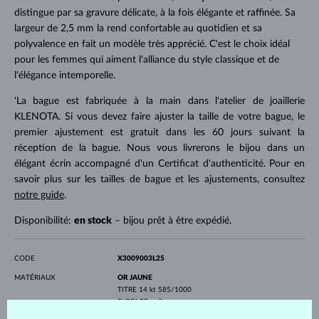
distingue par sa gravure délicate, à la fois élégante et raffinée. Sa
largeur de 2,5 mm la rend confortable au quotidien et sa
polyvalence en fait un modèle très apprécié. C'est le choix idéal
pour les femmes qui aiment l'alliance du style classique et de
l'élégance intemporelle.
'La bague est fabriquée à la main dans l'atelier de joaillerie
KLENOTA. Si vous devez faire ajuster la taille de votre bague, le
premier ajustement est gratuit dans les 60 jours suivant la
réception de la bague. Nous vous livrerons le bijou dans un
élégant écrin accompagné d'un Certificat d'authenticité. Pour en
savoir plus sur les tailles de bague et les ajustements, consultez
notre guide
.
Disponibilité:
en stock
– bijou prêt à être expédié.
CODE
X3009003L25
MATÉRIAUX
OR JAUNE
TITRE
14 kt 585/1000
SURFACE
polie
PROFIL
plat