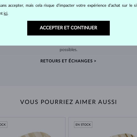
ans accepter, mais cela risque d’impacter votre expérience d’achat sur le s
ant
ici
.
RETOURS SOUS 60 JOURS
ACCEPTER ET CONTINUER
telier
Prenez le temps de trouver le bijou qui vous
Nous
nde
accompagnera pour toujours – retours prolongés
sour
possibles.
RETOURS ET ÉCHANGES >
VOUS POURRIEZ AIMER AUSSI
TOCK
EN STOCK