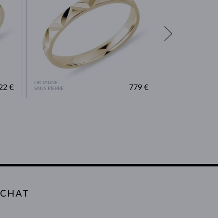
OR JAUNE
OR JAUNE
22 €
779 €
SANS PIERRE
SANS PIERRE
ACHAT