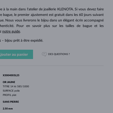
PERLES
OR BLANC
OR ROSE
OR BLANC
DÉCOUVRIR
DÉCOUVRIR
DÉCOUVRIR
DÉCOUVRIR
e à la main dans l'atelier de joaillerie KLENOTA. Si vous devez faire
otre bague, le premier ajustement est gratuit dans les 60 jours suivant
DÉCOUVRIR
gue. Nous vous livrerons le bijou dans un élégant écrin accompagné
thenticité. Pour en savoir plus sur les tailles de bague et les
ez
notre guide
.
k
– bijou prêt à être expédié.
jouter au panier
DES QUESTIONS ?
X3004003L25
OR JAUNE
TITRE
14 kt 585/1000
SURFACE
polie
PROFIL
plat
SANS PIERRE
2.50 mm