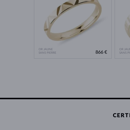
OR JAUNE
OR JAU
866 €
SANS PIERRE
SANS P
CERT