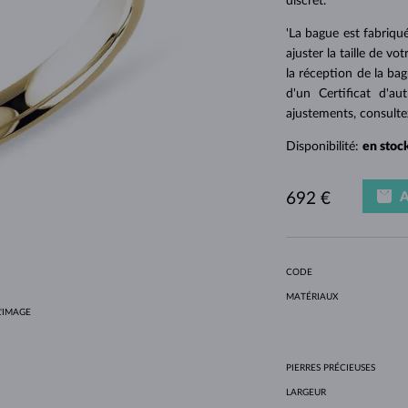
discret.
POUR FEMMES EN OR JAUNE
DESIGN HALO
ENSEMBLES ORIGINAUX
AMÉTHYSTES
SOLITAIRES
PIERRES PRÉCIEUSES
PERLES D´EAU DOUCE
SERTISSAGE CLOS
POUR LA MAMAN
OR BLANC
MORGANITES
TOPAZES
RUBIS
IDÉES CADEAUX
'La bague est fabriqué
POUR FEMMES EN OR ROSE
OR JAUNE
COLLIERS MAGNÉTIQUES
OR ROSE
ajuster la taille de v
OR ROSE
PERSONNALISABLES
la réception de la ba
d'un Certificat d'au
LETNÍ VRSTVENÍ
ajustements, consult
Disponibilité:
en stoc
A
692 €
CODE
MATÉRIAUX
'IMAGE
PIERRES PRÉCIEUSES
LARGEUR