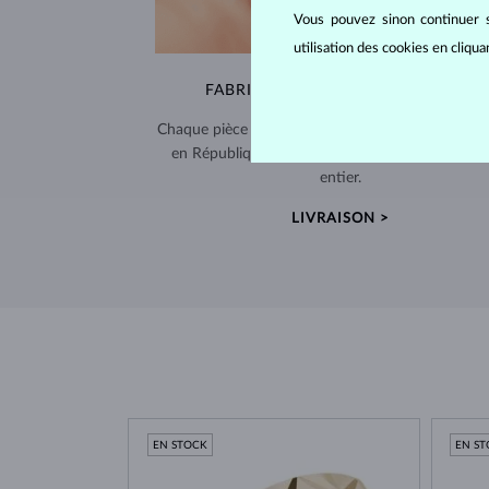
Vous pouvez sinon continuer s
utilisation des cookies en cliqu
FABRIQUÉS À LA MAIN À PRAGUE
Chaque pièce est fabriquée à la main dans notre a
en République tchèque et expédiée dans le mo
entier.
LIVRAISON >
EN STOCK
EN S