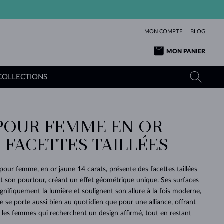
MON COMPTE
BLOG
MON PANIER
COLLECTIONS
POUR FEMME EN OR
OR JAUNE
TANZANITES
TOURMALINES
SAPHIRS
 FACETTES TAILLÉES
OR ROSE
TOPAZES
MOLDAVITES
ÉMERAUDES
L'AMOUR
TOURMALINES
MINÉRAUX
MOLDAVITES
pour femme, en or jaune 14 carats, présente des facettes taillées
PENDENTIFS
INTEMPORELS
AUTHENTIQUES
EXCEPTIONNELLES
BEAUTÉ
DE SES
PLUS
ut son pourtour, créant un effet géométrique unique. Ses surfaces
MOLDAVITES
PENDENTIFS EN PERLES
MINÉRAUX
agnifiquement la lumière et soulignent son allure à la fois moderne,
E
DÉCOUVRIR
BEAUTÉ
DES
POUR BÉBÉS
OR BLANC
MARIAGE
BELLES
RÊVES
PURE
le se porte aussi bien au quotidien que pour une alliance, offrant
r les femmes qui recherchent un design affirmé, tout en restant
MARIAGE
OR JAUNE
OR JAUNE
DÉCOUVRIR
DÉCOUVRIR
DÉCOUVRIR
DÉCOUVRIR