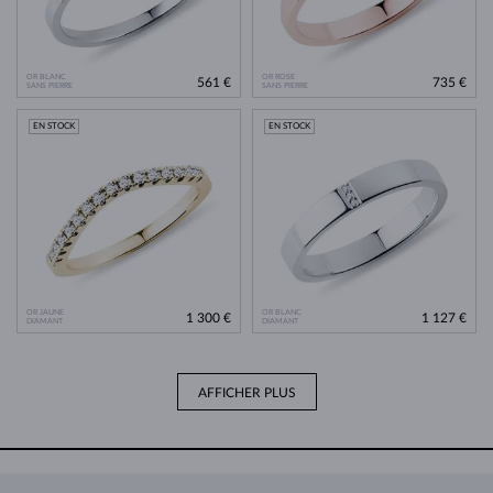
OR BLANC
OR ROSE
561 €
735 €
SANS PIERRE
SANS PIERRE
EN STOCK
EN STOCK
OR JAUNE
OR BLANC
1 300 €
1 127 €
DIAMANT
DIAMANT
AFFICHER PLUS