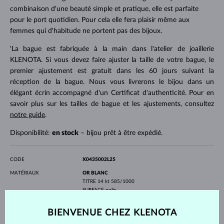
combinaison d'une beauté simple et pratique, elle est parfaite
pour le port quotidien. Pour cela elle fera plaisir même aux
femmes qui d'habitude ne portent pas des bijoux.
'La bague est fabriquée à la main dans l'atelier de joaillerie
KLENOTA. Si vous devez faire ajuster la taille de votre bague, le
premier ajustement est gratuit dans les 60 jours suivant la
réception de la bague. Nous vous livrerons le bijou dans un
élégant écrin accompagné d'un Certificat d'authenticité. Pour en
savoir plus sur les tailles de bague et les ajustements, consultez
notre guide
.
Disponibilité:
en stock
– bijou prêt à être expédié.
CODE
X0435002L25
MATÉRIAUX
OR BLANC
TITRE
14 kt 585/1000
SURFACE
polie
PROFIL
demi-lune
BIENVENUE CHEZ KLENOTA
PIERRES PRÉCIEUSES
SANS PIERRE