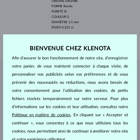
ORIGINE
naturelle
FORME
Ronde
PURETÉ
SI
COULEUR
G
DIAMÈTRE
1.5 mm
POIDS
0.225 ct
LARGEUR
1.6 mm
POIDS
1.65 g
BIENVENUE CHEZ KLENOTA
Afin d’assurer le bon fonctionnement de notre site, d’enregistrer
votre panier, de vous maintenir connecter à chaque visite, de
BIJOUX DE
L'ATELIER KLENOTA
personnaliser nos publicités selon vos préférences et de vous
prévenir des nouveautés ou réductions, nous avons besoin de
votre consentement pour l’utilisation des cookies, de petits
fichiers stockés temporairement sur notre serveur. Pour plus
d’informations sur les cookies et leur utilisation, consultez notre
Politique en matière de cookies
. En cliquant sur « Accepter et
continuer », vous consentez à ce que nous utilisions tous les
cookies, nous permettant ainsi de continuer à améliorer notre site
et votre expérience utilisateur.