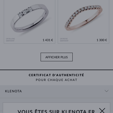
OR BLANC
OR ROSE
1 431 €
1 300 €
DIAMANT
DIAMANT
AFFICHER PLUS
CERTIFICAT D'AUTHENTICITÉ
POUR CHAQUE ACHAT
KLENOTA
CONTACT
PANIER
SHOWROOM
VOUS ÊTES SUR KLENOTA.FR