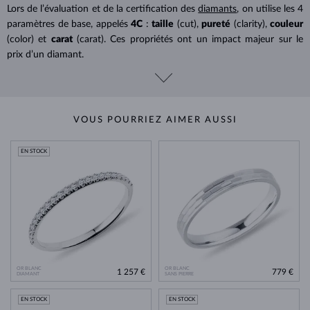
Lors de l’évaluation et de la certification des
diamants
, on utilise les 4
paramètres de base, appelés
4C
:
taille
(cut),
pureté
(clarity),
couleur
(color) et
carat
(carat). Ces propriétés ont un impact majeur sur le
prix d’un diamant.
VOUS POURRIEZ AIMER AUSSI
EN STOCK
OR BLANC
OR BLANC
1 257 €
779 €
DIAMANT
SANS PIERRE
EN STOCK
EN STOCK