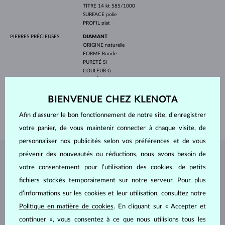
TITRE
14 kt 585/1000
SURFACE
polie
PROFIL
plat
PIERRES PRÉCIEUSES
DIAMANT
ORIGINE
naturelle
FORME
Ronde
PURETÉ
SI
COULEUR
G
DIAMÈTRE
1.3 mm
POIDS
0.060 ct
BIENVENUE CHEZ KLENOTA
LARGEUR
3.00 mm
Afin d’assurer le bon fonctionnement de notre site, d’enregistrer
POIDS
2.90 g
votre panier, de vous maintenir connecter à chaque visite, de
personnaliser nos publicités selon vos préférences et de vous
prévenir des nouveautés ou réductions, nous avons besoin de
BIJOUX DE
L'ATELIER KLENOTA
votre consentement pour l’utilisation des cookies, de petits
fichiers stockés temporairement sur notre serveur. Pour plus
d’informations sur les cookies et leur utilisation, consultez notre
Politique en matière de cookies
. En cliquant sur « Accepter et
continuer », vous consentez à ce que nous utilisions tous les