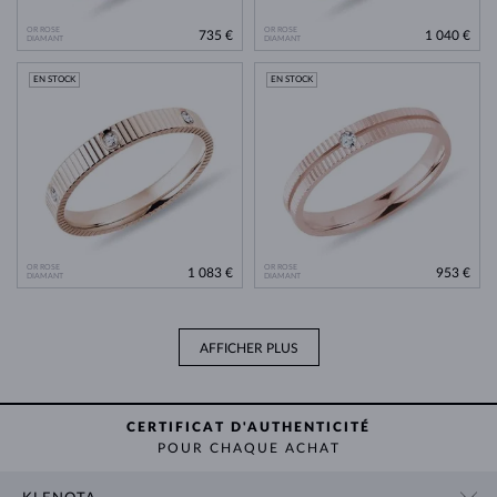
OR ROSE
OR ROSE
735 €
1 040 €
DIAMANT
DIAMANT
EN STOCK
EN STOCK
OR ROSE
OR ROSE
1 083 €
953 €
DIAMANT
DIAMANT
AFFICHER PLUS
CERTIFICAT D'AUTHENTICITÉ
POUR CHAQUE ACHAT