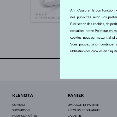
Afin d’assurer le bon fonctionn
OR BLANC
OR BLA
953 €
nos publicités selon vos préf
DIAMANT NOIR & DIAMANT
DIAMA
l’utilisation des cookies, de pet
consultez notre
Politique en m
cookies, nous permettant ainsi d
Vous pouvez sinon continuer s
utilisation des cookies en cliqu
KLENOTA
PANIER
CONTACT
LIVRAISON ET PAIEMENT
SHOWROOM
RETOURS ET ÉCHANGES
NOUS CONNAÎTRE
GARANTIE