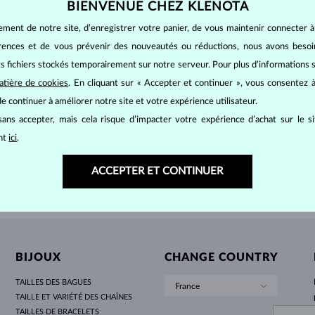
BIENVENUE CHEZ KLENOTA
POUR FEMMES EN OR JAUNE
DESIGN HALO
ENSEMBLES ORIGINAUX
AMÉTHYSTES
SOLITAIRES
PIERRES PRÉCIEUSES
PERLES D´EAU DOUCE
SERTISSAGE CLOS
POUR LA MAMAN
OR BLANC
MORGANITES
TOPAZES
RUBIS
IDÉES CADEAUX
ement de notre site, d’enregistrer votre panier, de vous maintenir connecter à
POUR FEMMES EN OR ROSE
OR JAUNE
COLLIERS MAGNÉTIQUES
OR ROSE
NC
OR BLANC
735 €
1 4
érences et de vous prévenir des nouveautés ou réductions, nous avons bes
NT NOIR
DIAMANT NOIR & DIAMANT
OR ROSE
PERSONNALISABLES
its fichiers stockés temporairement sur notre serveur. Pour plus d’informations su
LETNÍ VRSTVENÍ
atière de cookies
. En cliquant sur « Accepter et continuer », vous consentez à
e continuer à améliorer notre site et votre expérience utilisateur.
AFFICHER PLUS
ans accepter, mais cela risque d’impacter votre expérience d’achat sur le s
ant
ici
.
ACCEPTER ET CONTINUER
BIJOUX
CHANGE COUNTRY
TAILLES DES BAGUES
France
TAILLE ET VARIÉTÉ DES CHAÎNES
TAILLES DE BRACELETS