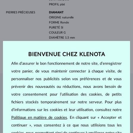
PROFIL
plat
PIERRES PRÉCIEUSES
DIAMANT
ORIGINE
naturelle
FORME
Ronde
PURETÉ
SI
COULEUR
G
DIAMÈTRE
1.5 mm
POIDS
0.060 ct
LARGEUR
3.00 mm
BIENVENUE CHEZ KLENOTA
POIDS
2.90 g
Afin d’assurer le bon fonctionnement de notre site, d’enregistrer
votre panier, de vous maintenir connecter à chaque visite, de
personnaliser nos publicités selon vos préférences et de vous
BIJOUX DE
L'ATELIER KLENOTA
prévenir des nouveautés ou réductions, nous avons besoin de
votre consentement pour l’utilisation des cookies, de petits
fichiers stockés temporairement sur notre serveur. Pour plus
d’informations sur les cookies et leur utilisation, consultez notre
Politique en matière de cookies
. En cliquant sur « Accepter et
continuer », vous consentez à ce que nous utilisions tous les