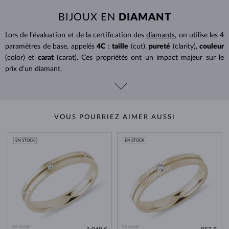
BIJOUX EN
DIAMANT
Lors de l’évaluation et de la certification des
diamants
, on utilise les 4
paramètres de base, appelés
4C
:
taille
(cut),
pureté
(clarity),
couleur
(color) et
carat
(carat). Ces propriétés ont un impact majeur sur le
prix d’un diamant.
VOUS POURRIEZ AIMER AUSSI
EN STOCK
EN STOCK
OR JAUNE
OR JAUNE