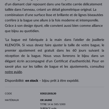
d'un diamant clair reposant dans une facette carrée délicatement
taillée dans l'anneau, créant un détail géométrique original. La
combinaison d'une surface lisse et brillante et de lignes biseautées
confère à la bague une allure à la fois moderne et intemporelle.
Grâce à son design épuré, elle convient aussi bien comme alliance
que bijou au quotidien.
'La bague est fabriquée à la main dans l'atelier de joaillerie
KLENOTA. Si vous devez faire ajuster la taille de votre bague, le
premier ajustement est gratuit dans les 60 jours suivant la
réception de la bague. Nous vous livrerons le bijou dans un
élégant écrin accompagné d'un Certificat d'authenticité. Pour en
savoir plus sur les tailles de bague et les ajustements, consultez
notre guide
.
Disponibilité:
en stock
– bijou prêt à être expédié.
CODE
X3021203L30
MATÉRIAUX
OR JAUNE
TITRE
14 kt 585/1000
SURFACE
polie