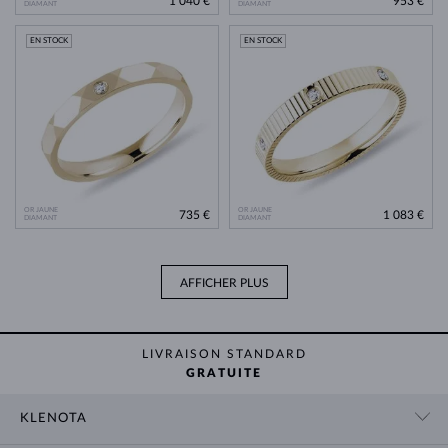
1 040 €
953 €
DIAMANT
DIAMANT
EN STOCK
EN STOCK
OR JAUNE
OR JAUNE
735 €
1 083 €
DIAMANT
DIAMANT
AFFICHER PLUS
LIVRAISON STANDARD
GRATUITE
KLENOTA