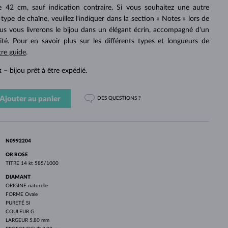
PERLES
OR BLANC
OR ROSE
OR BLANC
 42 cm, sauf indication contraire. Si vous souhaitez une autre
DÉCOUVRIR
DÉCOUVRIR
DÉCOUVRIR
DÉCOUVRIR
ype de chaîne, veuillez l'indiquer dans la section « Notes » lors de
 vous livrerons le bijou dans un élégant écrin, accompagné d'un
DÉCOUVRIR
cité. Pour en savoir plus sur les différents types et longueurs de
tre guide
.
k
– bijou prêt à être expédié.
Ajouter au panier
DES QUESTIONS ?
N0992204
OR ROSE
TITRE
14 kt 585/1000
DIAMANT
ORIGINE
naturelle
FORME
Ovale
PURETÉ
SI
COULEUR
G
LARGEUR
5.80 mm