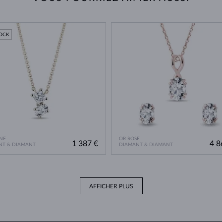
TOCK
NE
OR ROSE
1 387 €
4 8
NT & DIAMANT
DIAMANT & DIAMANT
AFFICHER PLUS