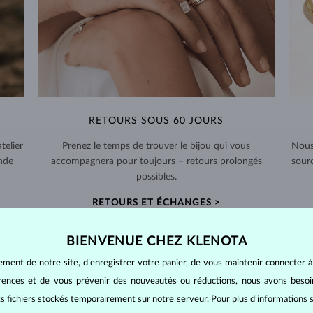
RETOURS SOUS 60 JOURS
telier
Prenez le temps de trouver le bijou qui vous
Nous
nde
accompagnera pour toujours – retours prolongés
sour
possibles.
RETOURS ET ÉCHANGES >
BIENVENUE CHEZ KLENOTA
ement de notre site, d’enregistrer votre panier, de vous maintenir connecter à
érences et de vous prévenir des nouveautés ou réductions, nous avons bes
BIJOUX EN
DIAMANT
its fichiers stockés temporairement sur notre serveur. Pour plus d’informations su