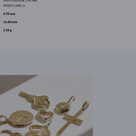
PROFONDEUR
3.90 mm
POIDS
0.400 ct
4.70 mm
11.60 mm
1.35 g