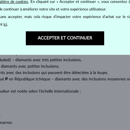
atière de cookies
. En cliquant sur « Accepter et continuer », vous consentez à
mants
, on utilise les 4 paramètres de base, appelés
4C
:
taille
(cut),
p
e continuer à améliorer notre site et votre expérience utilisateur.
amant.
ans accepter, mais cela risque d’impacter votre expérience d’achat sur le s
at brillant. La taille ronde dite
brillant
appartient aux tailles les plus
ant
ici
.
a marquise, baguette, cœur, larme, ovale ou princesse (quadrilatère o
lles
).
ACCEPTER ET CONTINUER
a quantité, la taille et la répartition des inclusions ou bien des imperfec
avec transparence absolue sans inclusions,
cluded) – diamants avec très petites inclusions,
 diamants avec petites inclusions,
nts avec des inclusions qui peuvent être détectées à la loupe,
qué
P
en République tchèque – diamants avec des inclusions moyennes ou p
uleur est notée selon l’échelle internationale :
;
;
marron.