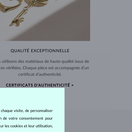
QUALITÉ EXCEPTIONNELLE
 utilisons des matériaux de haute qualité issus de
ces vérifiées. Chaque pièce est accompagnée d’un
certificat d’authenticité.
CERTIFICATS D’AUTHENTICITÉ >
 chaque visite, de personnaliser
oin de votre consentement pour
r les cookies et leur utilisation,