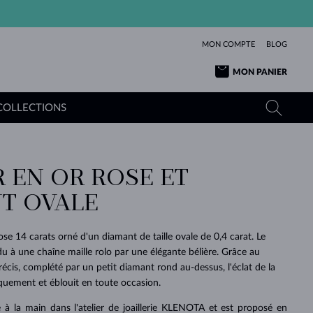
MON COMPTE
BLOG
MON PANIER
COLLECTIONS
R EN OR ROSE ET
OR JAUNE
TANZANITES
TOURMALINES
SAPHIRS
T OVALE
OR ROSE
TOPAZES
MOLDAVITES
ÉMERAUDES
L'AMOUR
TOURMALINES
MINÉRAUX
MOLDAVITES
rose 14 carats orné d'un diamant de taille ovale de 0,4 carat. Le
PENDENTIFS
INTEMPORELS
AUTHENTIQUES
EXCEPTIONNELLES
BEAUTÉ
DE SES
PLUS
u à une chaîne maille rolo par une élégante bélière. Grâce au
MOLDAVITES
PENDENTIFS EN PERLES
MINÉRAUX
précis, complété par un petit diamant rond au-dessus, l'éclat de la
E
DÉCOUVRIR
BEAUTÉ
DES
POUR BÉBÉS
OR BLANC
MARIAGE
BELLES
RÊVES
PURE
iquement et éblouit en toute occasion.
MARIAGE
OR JAUNE
OR JAUNE
DÉCOUVRIR
DÉCOUVRIR
DÉCOUVRIR
DÉCOUVRIR
ué à la main dans l'atelier de joaillerie KLENOTA et est proposé en