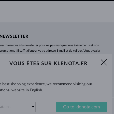
NEWSLETTER
Inscrivez-vous
à
la newsletter pour ne pas manquer nos événements et nos
promotions ! Il suffit d'entrer votre adresse E-mail et de valider. Vous avez la
possibilité de vous désabonner
à
tout moment. Nous attendons avec
impatience.
VOUS ÊTES SUR KLENOTA.FR
S'ABONNER
he best shopping experience, we recommend visiting our
Oui, je veux recevoir des
nouvelles intéressantes par e-mail.
ational website in English.
Go to klenota.com