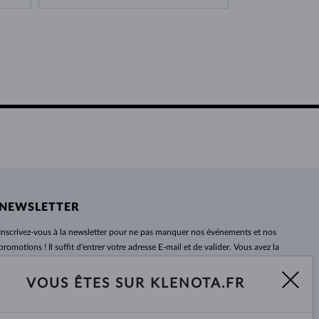
NEWSLETTER
Inscrivez-vous
à
la newsletter pour ne pas manquer nos événements et nos
promotions ! Il suffit d'entrer votre adresse E-mail et de valider. Vous avez la
possibilité de vous désabonner
à
tout moment. Nous attendons avec
impatience.
VOUS ÊTES SUR KLENOTA.FR
S'ABONNER