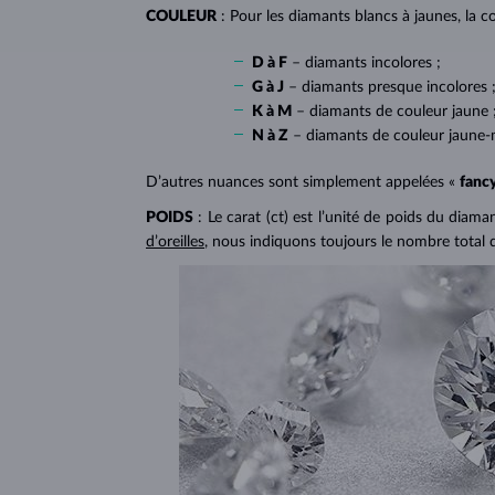
COULEUR
: Pour les diamants blancs à jaunes, la co
D à F
– diamants incolores ;
G à J
– diamants presque incolores 
K à M
– diamants de couleur jaune 
N à Z
– diamants de couleur jaune-
D’autres nuances sont simplement appelées «
fanc
POIDS
: Le carat (ct) est l’unité de poids du diam
d’oreilles
, nous indiquons toujours le nombre total 