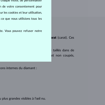
 chaque visite, de personnaliser
oin de votre consentement pour
r les cookies et leur utilisation,
 ce que nous utilisions tous les
ite. Vous pouvez refuser notre
ureté
(clarity),
couleur
(color) et
carat
(carat). Ces
 populaires. Les diamants sont aussi taillés dans de
u triangulaire avec angles pointus et non coupés,
tions internes du diamant :
lus grandes visibles à l’œil nu.