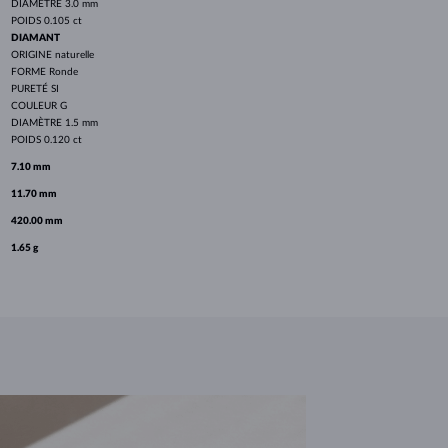
DIAMÈTRE
3.0 mm
POIDS
0.105 ct
DIAMANT
ORIGINE
naturelle
FORME
Ronde
PURETÉ
SI
COULEUR
G
DIAMÈTRE
1.5 mm
POIDS
0.120 ct
7.10 mm
11.70 mm
420.00 mm
1.65 g