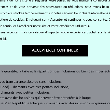
ement de notre site, d’enregistrer votre panier, de vous maintenir connecter à
érences et de vous prévenir des nouveautés ou réductions, nous avons bes
its fichiers stockés temporairement sur notre serveur. Pour plus d’informations su
atière de cookies
. En cliquant sur « Accepter et continuer », vous consentez à
e continuer à améliorer notre site et votre expérience utilisateur.
BIJOUX EN
DIAMANT
ans accepter, mais cela risque d’impacter votre expérience d’achat sur le s
ant
ici
.
mants
, on utilise les 4 paramètres de base, appelés
4C
:
taille
(cut),
p
amant.
ACCEPTER ET CONTINUER
at brillant. La taille ronde dite
brillant
appartient aux tailles les plus
a marquise, baguette, cœur, larme, ovale ou princesse (quadrilatère o
lles
).
a quantité, la taille et la répartition des inclusions ou bien des imperfec
avec transparence absolue sans inclusions,
cluded) – diamants avec très petites inclusions,
 diamants avec petites inclusions,
nts avec des inclusions qui peuvent être détectées à la loupe,
qué
P
en République tchèque – diamants avec des inclusions moyennes ou p