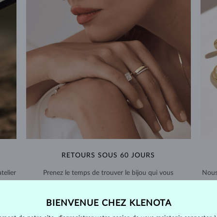
RETOURS SOUS 60 JOURS
telier
Prenez le temps de trouver le bijou qui vous
Nous
nde
accompagnera pour toujours – retours prolongés
sour
possibles.
BIENVENUE CHEZ KLENOTA
RETOURS ET ÉCHANGES >