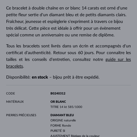
Ce bracelet à double chaîne en or blanc 14 carats est orné d'une
petite fleur sertie d'un diamant bleu et de petits diamants clairs.
Fraîcheur, jeunesse et espièglerie s'expriment à travers ce bijou
très délicat. Cette pièce est idéale à offrir pour un évènement
spécial comme un anniversaire ou une remise de diplôme.
Tous les bracelets sont livrés dans un écrin et accompagnés d'un
certificat d'authenticité. Retour sous 60 jours. Pour connaître les
tailles et les conseils d'entretien, consultez notre
guide sur les
bracelets
.
Disponibilité:
en stock
– bijou prêt à être expédié.
CODE
B0240312
MATÉRIAUX
OR BLANC
TITRE
14 kt 585/1000
PIERRES PRÉCIEUSES
DIAMANT BLEU
ORIGINE
naturelle
FORME
Ronde
PURETÉ
SI
AJUSTEMENT
Réglage de la couleur