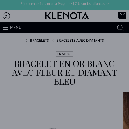
Bijoux en or faits main à Prague ->
|
7 % sur les alliances ->
MENU
BRACELETS
BRACELETS AVEC DIAMANTS
EN STOCK
BRACELET EN OR BLANC
AVEC FLEUR ET DIAMANT
BLEU