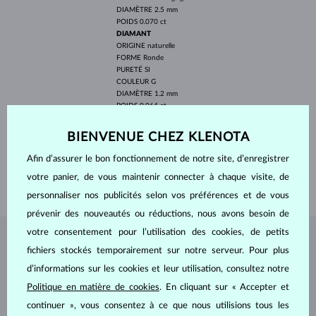
DIAMÈTRE
2.5 mm
POIDS
0.070 ct
DIAMANT
ORIGINE
naturelle
FORME
Ronde
PURETÉ
SI
COULEUR
G
DIAMÈTRE
1.2 mm
POIDS
0.064 ct
LARGEUR
6.30 mm
BIENVENUE CHEZ KLENOTA
PROFONDEUR
6.30 mm
Afin d’assurer le bon fonctionnement de notre site, d’enregistrer
LONGEUR
180.00 mm
votre panier, de vous maintenir connecter à chaque visite, de
POIDS
1.45 g
personnaliser nos publicités selon vos préférences et de vous
prévenir des nouveautés ou réductions, nous avons besoin de
votre consentement pour l’utilisation des cookies, de petits
BIJOUX DE
L'ATELIER KLENOTA
fichiers stockés temporairement sur notre serveur. Pour plus
d’informations sur les cookies et leur utilisation, consultez notre
Politique en matière de cookies
. En cliquant sur « Accepter et
continuer », vous consentez à ce que nous utilisions tous les