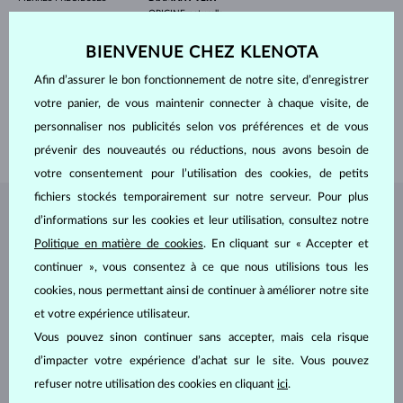
ORIGINE
naturelle
FORME
Ronde
PURETÉ
SI
BIENVENUE CHEZ KLENOTA
AJUSTEMENT
Réglage de la couleur
DIAMÈTRE
3.0 mm
Afin d’assurer le bon fonctionnement de notre site, d’enregistrer
POIDS
0.105 ct
votre panier, de vous maintenir connecter à chaque visite, de
LARGEUR
1.70 mm
personnaliser nos publicités selon vos préférences et de vous
POIDS
1.50 g
prévenir des nouveautés ou réductions, nous avons besoin de
votre consentement pour l’utilisation des cookies, de petits
fichiers stockés temporairement sur notre serveur. Pour plus
BIJOUX DE
L'ATELIER KLENOTA
d’informations sur les cookies et leur utilisation, consultez notre
Politique en matière de cookies
. En cliquant sur « Accepter et
continuer », vous consentez à ce que nous utilisions tous les
cookies, nous permettant ainsi de continuer à améliorer notre site
et votre expérience utilisateur.
Vous pouvez sinon continuer sans accepter, mais cela risque
d’impacter votre expérience d’achat sur le site. Vous pouvez
refuser notre utilisation des cookies en cliquant
ici
.