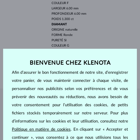
COULEUR
F
LARGEUR
6.00 mm
PROFONDEUR
6.00 mm
POIDS
1.300 ct
DIAMANT
ORIGINE
naturelle
FORME
Ronde
PURETÉ
SI
COULEUR
G
DIAMÈTRE
1.2-1.6 mm
POIDS
0.05 ct
BIENVENUE CHEZ KLENOTA
LARGEUR
2.55 mm
Afin d’assurer le bon fonctionnement de notre site, d’enregistrer
POIDS
2.50 g
votre panier, de vous maintenir connecter à chaque visite, de
personnaliser nos publicités selon vos préférences et de vous
prévenir des nouveautés ou réductions, nous avons besoin de
BIJOUX DE
L'ATELIER KLENOTA
votre consentement pour l’utilisation des cookies, de petits
fichiers stockés temporairement sur notre serveur. Pour plus
d’informations sur les cookies et leur utilisation, consultez notre
Politique en matière de cookies
. En cliquant sur « Accepter et
continuer », vous consentez à ce que nous utilisions tous les