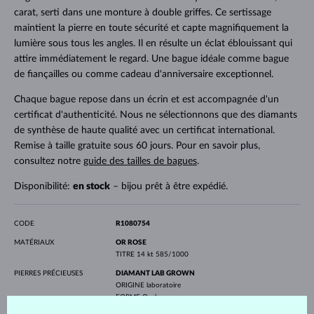
carat, serti dans une monture à double griffes. Ce sertissage
maintient la pierre en toute sécurité et capte magnifiquement la
lumière sous tous les angles. Il en résulte un éclat éblouissant qui
attire immédiatement le regard. Une bague idéale comme bague
de fiançailles ou comme cadeau d'anniversaire exceptionnel.
Chaque bague repose dans un écrin et est accompagnée d'un
certificat d'authenticité. Nous ne sélectionnons que des diamants
de synthèse de haute qualité avec un certificat international.
Remise à taille gratuite sous 60 jours. Pour en savoir plus,
consultez notre
guide des tailles de bagues
.
Disponibilité:
en stock
– bijou prêt à être expédié.
CODE
R1080754
MATÉRIAUX
OR ROSE
TITRE
14 kt 585/1000
PIERRES PRÉCIEUSES
DIAMANT LAB GROWN
ORIGINE
laboratoire
FORME
Ovale
PURETÉ
VS