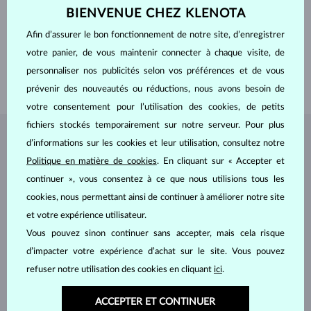
COULEUR
E-F
BIENVENUE CHEZ KLENOTA
LARGEUR
5.50 mm
PROFONDEUR
8.00 mm
Afin d’assurer le bon fonctionnement de notre site, d’enregistrer
POIDS
1.000 ct
votre panier, de vous maintenir connecter à chaque visite, de
LARGEUR
2.10 mm
personnaliser nos publicités selon vos préférences et de vous
POIDS
2.45 g
prévenir des nouveautés ou réductions, nous avons besoin de
votre consentement pour l’utilisation des cookies, de petits
fichiers stockés temporairement sur notre serveur. Pour plus
BIJOUX DE
L'ATELIER KLENOTA
d’informations sur les cookies et leur utilisation, consultez notre
Politique en matière de cookies
. En cliquant sur « Accepter et
continuer », vous consentez à ce que nous utilisions tous les
cookies, nous permettant ainsi de continuer à améliorer notre site
et votre expérience utilisateur.
Vous pouvez sinon continuer sans accepter, mais cela risque
d’impacter votre expérience d’achat sur le site. Vous pouvez
refuser notre utilisation des cookies en cliquant
ici
.
ACCEPTER ET CONTINUER