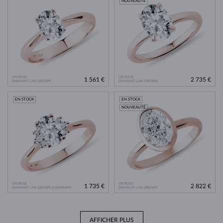
NOUVEAUTÉ
OR ROSE
OR ROSE
1 561 €
2 735 €
DIAMANT LAB GROWN
DIAMANT LAB GROWN
EN STOCK
EN STOCK
NOUVEAUTÉ
OR ROSE
OR ROSE
1 735 €
2 822 €
DIAMANT LAB GROWN & DIAMANT
DIAMANT LAB GROWN
AFFICHER PLUS