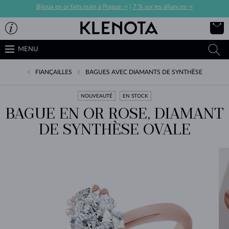
Bijoux en or faits main à Prague ->
|
7 % sur les alliances ->
MENU
FIANÇAILLES
BAGUES AVEC DIAMANTS DE SYNTHÈSE
NOUVEAUTÉ
EN STOCK
BAGUE EN OR ROSE, DIAMANT
DE SYNTHÈSE OVALE