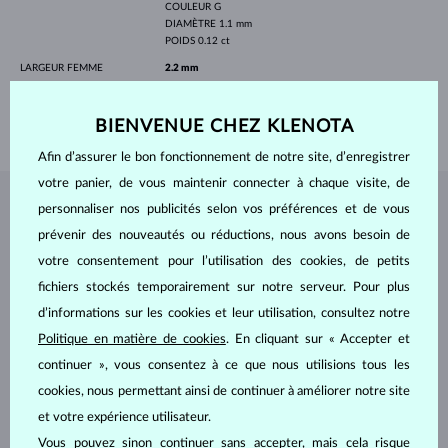
COULEUR
G
DIAMÈTRE
1.1 mm
POIDS
0.12 ct
LARGEUR FEMME
2.2 mm
LARGEUR HOMMES
4.0 mm
BIENVENUE CHEZ KLENOTA
POIDS
6.25 g
Afin d’assurer le bon fonctionnement de notre site, d’enregistrer
votre panier, de vous maintenir connecter à chaque visite, de
personnaliser nos publicités selon vos préférences et de vous
BIJOUX DE
L'ATELIER KLENOTA
prévenir des nouveautés ou réductions, nous avons besoin de
votre consentement pour l’utilisation des cookies, de petits
fichiers stockés temporairement sur notre serveur. Pour plus
d’informations sur les cookies et leur utilisation, consultez notre
Politique en matière de cookies
. En cliquant sur « Accepter et
continuer », vous consentez à ce que nous utilisions tous les
cookies, nous permettant ainsi de continuer à améliorer notre site
et votre expérience utilisateur.
Vous pouvez sinon continuer sans accepter, mais cela risque