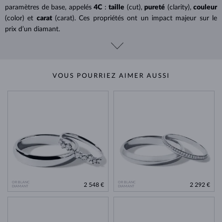
paramètres de base, appelés
4C
:
taille
(cut),
pureté
(clarity),
couleur
(color) et
carat
(carat). Ces propriétés ont un impact majeur sur le
prix d’un diamant.
VOUS POURRIEZ AIMER AUSSI
OR BLANC
OR BLANC
2 548 €
2 292 €
DIAMANT
DIAMANT