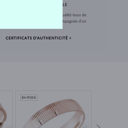
QUALITÉ EXCEPTIONNELLE
 utilisons des matériaux de haute qualité issus de
ces vérifiées. Chaque pièce est accompagnée d’un
certificat d’authenticité.
CERTIFICATS D’AUTHENTICITÉ >
EN STOCK
EN STOCK