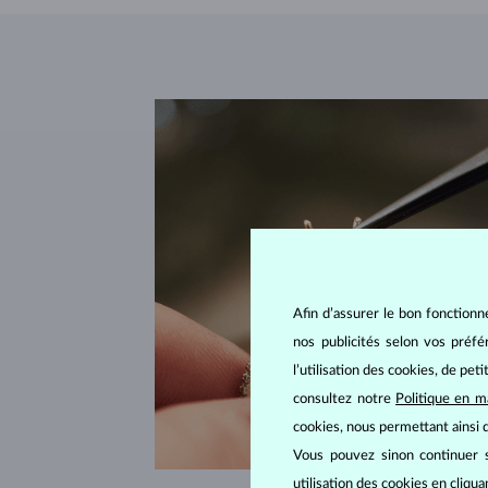
Afin d’assurer le bon fonctionn
nos publicités selon vos préf
l’utilisation des cookies, de pet
consultez notre
Politique en m
cookies, nous permettant ainsi d
Vous pouvez sinon continuer s
utilisation des cookies en cliqu