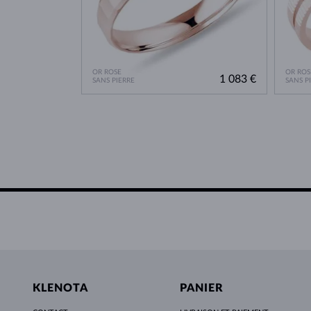
OR ROSE
OR ROS
1 083 €
SANS PIERRE
SANS P
KLENOTA
PANIER