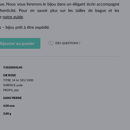
PERLES
OR BLANC
OR ROSE
OR BLANC
gue. Nous vous livrerons le bijou dans un élégant écrin accompagné
DÉCOUVRIR
DÉCOUVRIR
DÉCOUVRIR
DÉCOUVRIR
thenticité. Pour en savoir plus sur les tailles de bague et les
ez
notre guide
.
DÉCOUVRIR
k
– bijou prêt à être expédié.
Ajouter au panier
DES QUESTIONS ?
Y3020004L40
OR ROSE
TITRE
14 kt 585/1000
SURFACE
polie
PROFIL
plat
SANS PIERRE
4.00 mm
3.80 g