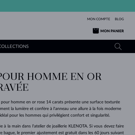
MON COMPTE
BLOG
MON PANIER
COLLECTIONS
POUR HOMME EN OR
OR JAUNE
TANZANITES
TOURMALINES
SAPHIRS
RAVÉE
OR ROSE
TOPAZES
MOLDAVITES
ÉMERAUDES
L'AMOUR
TOURMALINES
MINÉRAUX
MOLDAVITES
pour homme en or rose 14 carats présente une surface texturée
PENDENTIFS
INTEMPORELS
AUTHENTIQUES
EXCEPTIONNELLES
BEAUTÉ
DE SES
PLUS
ment la lumière et confère à l'anneau une allure à la fois moderne
MOLDAVITES
PENDENTIFS EN PERLES
MINÉRAUX
idéal pour les hommes qui privilégient confort et singularité.
E
DÉCOUVRIR
BEAUTÉ
DES
POUR BÉBÉS
OR BLANC
MARIAGE
BELLES
RÊVES
PURE
e à la main dans l'atelier de joaillerie KLENOTA. Si vous devez faire
MARIAGE
OR JAUNE
OR JAUNE
DÉCOUVRIR
DÉCOUVRIR
DÉCOUVRIR
DÉCOUVRIR
otre bague, le premier ajustement est gratuit dans les 60 jours suivant