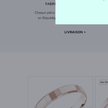
FABRIQUÉS À LA MAIN À PRAGUE
Chaque pièce est fabriquée à la main dans notre a
en République tchèque et expédiée dans le mo
entier.
LIVRAISON >
EN S