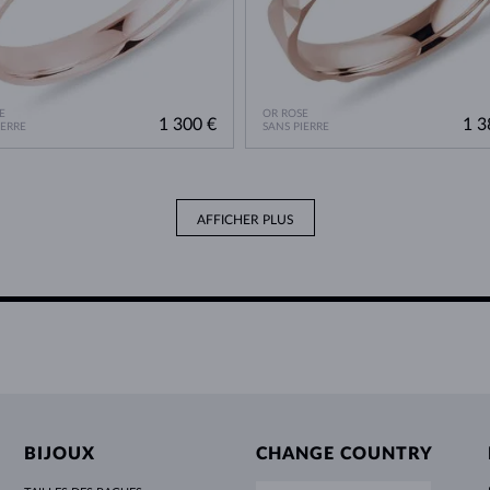
E
OR ROSE
1 300 €
1 3
IERRE
SANS PIERRE
AFFICHER PLUS
BIJOUX
CHANGE COUNTRY