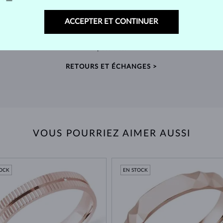
RETOURS SOUS 60 JOURS
ACCEPTER ET CONTINUER
telier
Prenez le temps de trouver le bijou qui vous
Nous
nde
accompagnera pour toujours – retours prolongés
sour
possibles.
RETOURS ET ÉCHANGES >
VOUS POURRIEZ AIMER AUSSI
TOCK
EN STOCK