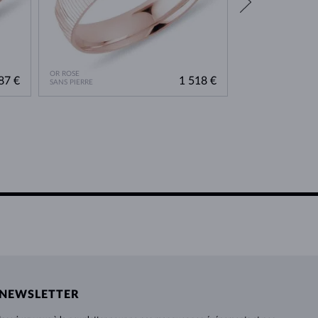
OR ROSE
OR ROSE
87 €
1 518 €
SANS PIERRE
SANS PIERRE
NEWSLETTER